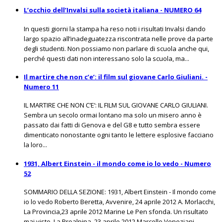
L’occhio dell’Invalsi sulla società italiana - NUMERO 64
In questi giorni la stampa ha reso noti i risultati Invalsi dando
largo spazio all’inadeguatezza riscontrata nelle prove da parte
degli studenti. Non possiamo non parlare di scuola anche qui,
perché questi dati non interessano solo la scuola, ma...
Il martire che non c’e’: il film sul giovane Carlo Giuliani. -
Numero 11
IL MARTIRE CHE NON C’E’: IL FILM SUL GIOVANE CARLO GIULIANI.
Sembra un secolo ormai lontano ma solo un misero anno è
passato dai fatti di Genova e del G8 e tutto sembra essere
dimenticato nonostante ogni tanto le lettere esplosive facciano
la loro...
1931, Albert Einstein - il mondo come io lo vedo - Numero
52
SOMMARIO DELLA SEZIONE: 1931, Albert Einstein - Il mondo come
io lo vedo Roberto Beretta, Avvenire, 24 aprile 2012 A. Morlacchi,
La Provincia,23 aprile 2012 Marine Le Pen sfonda. Un risultato
mai visto, La Prealpina, 23 aprile 2012 Marcello Veneziani,...