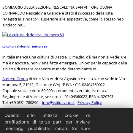
SOMMARIO DELLA SEZIONE: RESCALDINA SAN VITTORE OLONA
CORNAREDO Rescaldina Grande è stato il successo della lista
"Magistrali sindaco", superiore alle aspettative, come lo stesso neo
sindaco ha...
La cultura di destra - Numero 53
In Italia manca una cultura di Destra. O meglio, c’è ma non si vede. C’è
ma è nascosta, non viene fatta emergere. Un po’ per la capacità della
sinistra di essere presente in modo determinante in...
Ateneo Group
di Vinci Vito Andrea Agostino e c. s.a.s. con sede in Via
Mantova 6, 21013, Gallarate (VA) - P.IVA / C.F. 02404360022
Capitale sociale euro 60.000 interamente versato, Iscritta al
Reg.Imprese di Varese, sez.ord. n. 02404360022, REA n. 320793
Tel. +39 0331 780290 –
info@istitutivinci.it
-
Privacy Policy
Questo sito utilizza cookie di
Cerca
profilazione di terze parti per inviare
Home
messaggi pubblicitari mirati. Se vuoi
Il Barbarossa