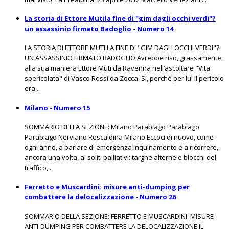
La storia di Ettore Mutila fine di "gim dagli occhi verdi"?
un assassinio firmato Badoglio - Numero 14
LA STORIA DI ETTORE MUTI LA FINE DI "GIM DAGLI OCCHI VERDI"?
UN ASSASSINIO FIRMATO BADOGLIO Avrebbe riso, grassamente,
alla sua maniera Ettore Muti da Ravenna nell’ascoltare "Vita
spericolata" di Vasco Rossi da Zocca. Sì, perché per lui il pericolo
era...
Milano - Numero 15
SOMMARIO DELLA SEZIONE: Milano Parabiago Parabiago
Parabiago Nerviano Rescaldina Milano Eccoci di nuovo, come
ogni anno, a parlare di emergenza inquinamento e a ricorrere,
ancora una volta, ai soliti palliativi: targhe alterne e blocchi del
traffico,...
Ferretto e Muscardini: misure anti-dumping per
combattere la delocalizzazione - Numero 26
SOMMARIO DELLA SEZIONE: FERRETTO E MUSCARDINI: MISURE
ANTI-DUMPING PER COMBATTERE LA DELOCALIZZAZIONE IL