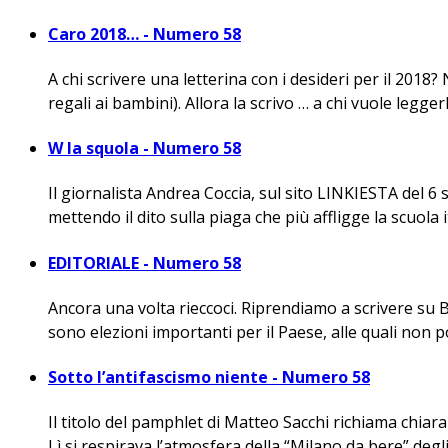
Caro 2018… - Numero 58
A chi scrivere una letterina con i desideri per il 201
regali ai bambini). Allora la scrivo … a chi vuole leggerla
W la squola - Numero 58
Il giornalista Andrea Coccia, sul sito LINKIESTA del 6 se
mettendo il dito sulla piaga che più affligge la scuola it
EDITORIALE - Numero 58
Ancora una volta rieccoci. Riprendiamo a scrivere su 
sono elezioni importanti per il Paese, alle quali non p
Sotto l’antifascismo niente - Numero 58
Il titolo del pamphlet di Matteo Sacchi richiama chiar
Lì si respirava l’atmosfera della “Milano da bere” degli