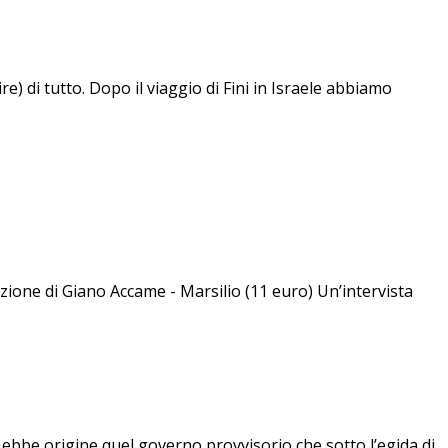
 di tutto. Dopo il viaggio di Fini in Israele abbiamo
uzione di Giano Accame - Marsilio (11 euro) Un’intervista
 ebbe origine quel governo provvisorio che sotto l’egida di