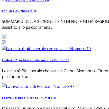
I fini di Fini - Numero 20
SOMMARIO DELLA SEZIONE: I FINI DI FINI FINI HA RAGIONE O T
assistito allo psicodramma...
La destra? più liberale che sociale - Numero 10
La destra? Più liberale che sociale Gianni Alemanno - "Inter
per far luce su...
La rivoluzione di Firenze - Numero 47
E’ passato un secolo e mezzo dal fatidico 27 aprile 1859, q