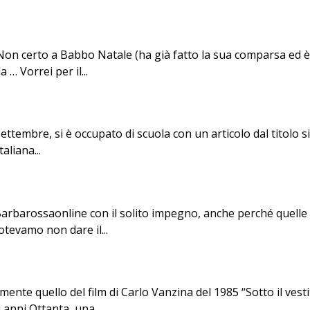
8? Non certo a Babbo Natale (ha già fatto la sua comparsa ed
 … Vorrei per il...
ttembre, si è occupato di scuola con un articolo dal titolo sign
aliana...
Barbarossaonline con il solito impegno, anche perché quelle c
otevamo non dare il...
amente quello del film di Carlo Vanzina del 1985 “Sotto il ve
 anni Ottanta, una...