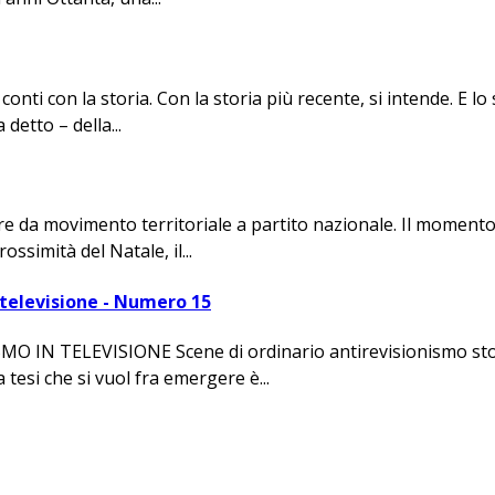
onti con la storia. Con la storia più recente, si intende. E lo 
detto – della...
are da movimento territoriale a partito nazionale. Il moment
ssimità del Natale, il...
 televisione - Numero 15
TELEVISIONE Scene di ordinario antirevisionismo storiogr
 tesi che si vuol fra emergere è...