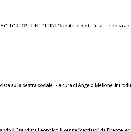
ORTO? I FINI DI FINI Ormai si è detto (e si continua a dire)
vista sulla destra sociale" - a cura di Angelo Mellone; introd
uando il Granduca Leopoldo II venne "cacciato" da Firenze, ed