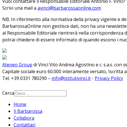
Vuoi contattare il Responsabile Editoriale Antonio F. Vinci?
Scrivi una mail a
avinci@barbarossaonline.com
NB: In riferimento alla normativa della privacy vigente e 
BarbarossaOnline non gestisce dati, non ha una newsletter, no
al Responsabile Editoriale rientrerà nella corrispondenza d
potrai chiedere di essere informato di quando escono i nuo
Ateneo Group
di Vinci Vito Andrea Agostino e c. s.a.s. con 
Capitale sociale euro 60.000 interamente versato, Iscritta 
Tel. +39 0331 780290 –
info@istitutivinci.it
-
Privacy Policy
Cerca
Home
Il Barbarossa
Collabora
Contattaci