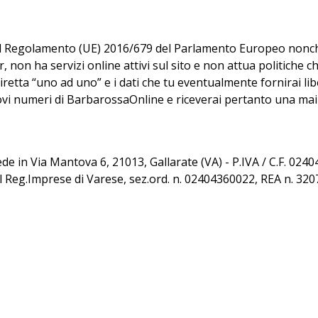
del Regolamento (UE) 2016/679 del Parlamento Europeo nonché
n ha servizi online attivi sul sito e non attua politiche che 
iretta “uno ad uno” e i dati che tu eventualmente fornirai l
vi numeri di BarbarossaOnline e riceverai pertanto una mail
sede in Via Mantova 6, 21013, Gallarate (VA) - P.IVA / C.F. 02
al Reg.Imprese di Varese, sez.ord. n. 02404360022, REA n. 32