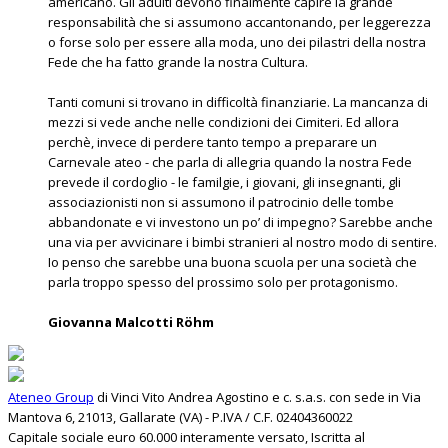
americano. Gli adulti devono finalmente capire la grande
responsabilità che si assumono accantonando, per leggerezza
o forse solo per essere alla moda, uno dei pilastri della nostra
Fede che ha fatto grande la nostra Cultura.
Tanti comuni si trovano in difficoltà finanziarie. La mancanza di
mezzi si vede anche nelle condizioni dei Cimiteri. Ed allora
perchè, invece di perdere tanto tempo a preparare un
Carnevale ateo - che parla di allegria quando la nostra Fede
prevede il cordoglio - le familgie, i giovani, gli insegnanti, gli
associazionisti non si assumono il patrocinio delle tombe
abbandonate e vi investono un po’ di impegno? Sarebbe anche
una via per avvicinare i bimbi stranieri al nostro modo di sentire.
Io penso che sarebbe una buona scuola per una società che
parla troppo spesso del prossimo solo per protagonismo.
Giovanna Malcotti Röhm
Ateneo Group
di Vinci Vito Andrea Agostino e c. s.a.s. con sede in Via
Mantova 6, 21013, Gallarate (VA) - P.IVA / C.F. 02404360022
Capitale sociale euro 60.000 interamente versato, Iscritta al