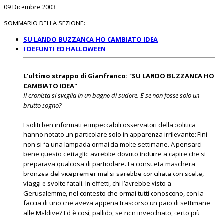
09 Dicembre 2003
SOMMARIO DELLA SEZIONE:
SU LANDO BUZZANCA HO CAMBIATO IDEA
I DEFUNTI ED HALLOWEEN
L’ultimo strappo di Gianfranco: "SU LANDO BUZZANCA HO
CAMBIATO IDEA"
Il cronista si sveglia in un bagno di sudore. E se non fosse solo un
brutto sogno?
I soliti ben informati e impeccabili osservatori della politica
hanno notato un particolare solo in apparenza irrilevante: Fini
non si fa una lampada ormai da molte settimane. A pensarci
bene questo dettaglio avrebbe dovuto indurre a capire che si
preparava qualcosa di particolare. La consueta maschera
bronzea del vicepremier mal si sarebbe conciliata con scelte,
viaggi e svolte fatali. In effetti, chi l’avrebbe visto a
Gerusalemme, nel contesto che ormai tutti conoscono, con la
faccia di uno che aveva appena trascorso un paio di settimane
alle Maldive? Ed è così, pallido, se non invecchiato, certo più