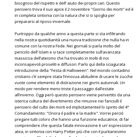
bisognosi del rispetto e dell’ aiuto dei proprii cari. Questo
pensiero trova il suo apice il 2 novembre "Giorno dei morti" ed è
in completa sintonia con la natura che si si spoglia per
prepararsi al riposo invernale.
Purtroppo da qualche anno a questa parte si sta infiltrando
nella nostra quotidianità una nuova tradizione che nulla ha in
comune con la nostra Fede. Nei giornali si parla molto del
pericolo dell’ Islam e si tace completamente sull’avanzata
massiccia dell’ateismo che ha trovato in molti di noi
inconsapevoli proseliti e diffusori. Parlo quì della sciagurata
introduzione della "Festa di Halloween". Nel mondo contadino
cristiano c’è sempre stata l’innocua abitudine di usare le zucche
vuote come elemento di distrazione nei giorni autunnali. Un
modo per rendere meno triste il passaggio dall’estate
all’inverno. Oggi però questo pensiero viene pervertito da una
isterica cultura del divertimento che rimuove nei fanciulli il
pensiero del culto dei morti ed implicitamenteil lo spirito del 4°
Comandamento: "Onora il padre e la madre". Vorrei perciò
pregare tutti coloro che hanno una funzione educatrice, di far
comprendere che questa fatale innovazione è un’ espressione
atea, in sintonia con Harry Potter più che con il puritanesimo