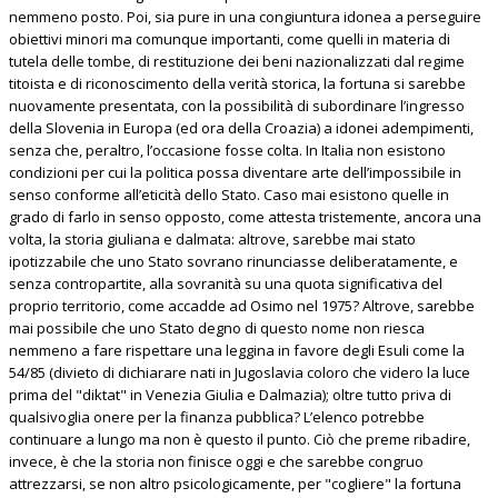
nemmeno posto. Poi, sia pure in una congiuntura idonea a perseguire
obiettivi minori ma comunque importanti, come quelli in materia di
tutela delle tombe, di restituzione dei beni nazionalizzati dal regime
titoista e di riconoscimento della verità storica, la fortuna si sarebbe
nuovamente presentata, con la possibilità di subordinare l’ingresso
della Slovenia in Europa (ed ora della Croazia) a idonei adempimenti,
senza che, peraltro, l’occasione fosse colta. In Italia non esistono
condizioni per cui la politica possa diventare arte dell’impossibile in
senso conforme all’eticità dello Stato. Caso mai esistono quelle in
grado di farlo in senso opposto, come attesta tristemente, ancora una
volta, la storia giuliana e dalmata: altrove, sarebbe mai stato
ipotizzabile che uno Stato sovrano rinunciasse deliberatamente, e
senza contropartite, alla sovranità su una quota significativa del
proprio territorio, come accadde ad Osimo nel 1975? Altrove, sarebbe
mai possibile che uno Stato degno di questo nome non riesca
nemmeno a fare rispettare una leggina in favore degli Esuli come la
54/85 (divieto di dichiarare nati in Jugoslavia coloro che videro la luce
prima del "diktat" in Venezia Giulia e Dalmazia); oltre tutto priva di
qualsivoglia onere per la finanza pubblica? L’elenco potrebbe
continuare a lungo ma non è questo il punto. Ciò che preme ribadire,
invece, è che la storia non finisce oggi e che sarebbe congruo
attrezzarsi, se non altro psicologicamente, per "cogliere" la fortuna