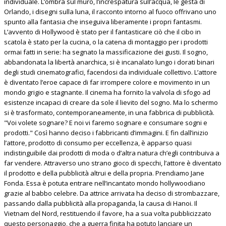
individuale. L’ombra sul muro, l’increspatura sull’acqua, le gesta di
Orlando, i disegni sulla luna, il racconto intorno al fuoco offrivano uno
spunto alla fantasia che inseguiva liberamente i propri fantasmi.
L’avvento di Hollywood è stato per il fantasticare ciò che il cibo in
scatola è stato per la cucina, o la catena di montaggio per i prodotti
ormai fatti in serie: ha segnato la massificazione dei gusti. Il sogno,
abbandonata la libertà anarchica, si è incanalato lungo i dorati binari
degli studi cinematografici, facendosi da individuale collettivo. L’attore
è diventato l’eroe capace di far irrompere colore e movimento in un
mondo grigio e stagnante. Il cinema ha fornito la valvola di sfogo ad
esistenze incapaci di creare da sole il lievito del sogno. Ma lo schermo
si è trasformato, contemporaneamente, in una fabbrica di pubblicità.
"Voi volete sognare? E noi vi faremo sognare e consumare sogni e
prodotti." Così hanno deciso i fabbricanti d’immagini. E fin dall’inizio
l’attore, prodotto di consumo per eccellenza, è apparso quasi
indistinguibile dai prodotti di moda o d’altra natura ch’egli contribuiva a
far vendere. Attraverso uno strano gioco di specchi, l’attore è diventato
il prodotto e della pubblicità altrui e della propria. Prendiamo Jane
Fonda. Essa è potuta entrare nell’incantato mondo hollywoodiano
grazie al babbo celebre. Da attrice arrivata ha deciso di strombazzare,
passando dalla pubblicità alla propaganda, la causa di Hanoi. Il
Vietnam del Nord, restituendo il favore, ha a sua volta pubblicizzato
questo personaggio, che a guerra finita ha potuto lanciare un