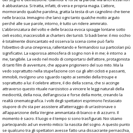
è abbastanza. Si tratta, infatti, di vera e propria magia. L’attore,
mormorando qualche parolina, gratta la testa di un cagnolino che tiene
nelle braccia. Immagino che lanci ogni tanto qualche motto arguto
perché alle sue parole, intorno, è tutto un ridere ammirato.
L’abbronzatura del volto e delle braccia evoca spiagge lontane sotto
cieli esotici, inaccessibili ai charters dei turisti. Si badi bene: il mio occhio
è totalmente disincantato ed osserva la scena come può farlo
l’obiettivo di una cinepresa, rallentando e fermandosi sui particolari più
significativi. La vaporosa atmosfera di sogno non è in me; è intorno a
me, tangibile. La vedo nel modo di comportarsi dell’attore, protagonista
di tanti film di avventure, che appare prigioniero del suo mito. Ma la
vedo soprattutto nella stupefazione con cui gli altri ciclisti e passanti,
immobili, rivolgono uno sguardo rapito ai semidei della troupe e
soprattutto a lui: il celebre attore, il dio della scena, che si accinge
attraverso questo rituale narcisistico a vincere le leggi naturali della
mediocrità, della noia, dell’angoscia e forse della morte, creando la
realtà cinematografica. I volti degli spettatori esprimono l’estasiato
stupore di chi sta per assistere all’atterraggio di un’astronave o
all’apparizione della Vergine ammantata di bianco e di azzurro. Il
momento è sacro. Il luogo e il tempo si sono trasfigurati. Noi stiamo
partecipando ad un evento mitico: la nascita del sogno. A questo punto
se qualcuno tra gli spettatori avesse fatto una dissacrante pernacchia,