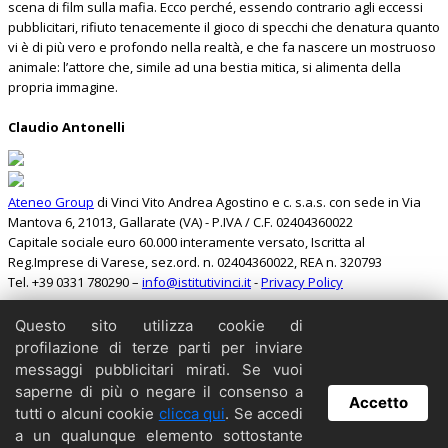
scena di film sulla mafia. Ecco perché, essendo contrario agli eccessi
pubblicitari, rifiuto tenacemente il gioco di specchi che denatura quanto
vi è di più vero e profondo nella realtà, e che fa nascere un mostruoso
animale: l’attore che, simile ad una bestia mitica, si alimenta della
propria immagine.
Claudio Antonelli
Ateneo Group
di Vinci Vito Andrea Agostino e c. s.a.s. con sede in Via
Mantova 6, 21013, Gallarate (VA) - P.IVA / C.F. 02404360022
Capitale sociale euro 60.000 interamente versato, Iscritta al
Reg.Imprese di Varese, sez.ord. n. 02404360022, REA n. 320793
Tel. +39 0331 780290 –
info@istitutivinci.it
-
Privacy Policy
Questo sito utilizza cookie di
Cerca
profilazione di terze parti per inviare
Home
messaggi pubblicitari mirati. Se vuoi
Il Barbarossa
saperne di più o negare il consenso a
Accetto
Collabora
tutti o alcuni cookie
clicca qui
. Se accedi
Contattaci
a un qualunque elemento sottostante
Copyright