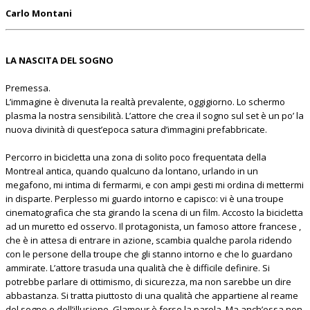
Carlo Montani
LA NASCITA DEL SOGNO
Premessa.
L’immagine è divenuta la realtà prevalente, oggigiorno. Lo schermo
plasma la nostra sensibilità. L’attore che crea il sogno sul set è un po’ la
nuova divinità di quest’epoca satura d’immagini prefabbricate.
Percorro in bicicletta una zona di solito poco frequentata della
Montreal antica, quando qualcuno da lontano, urlando in un
megafono, mi intima di fermarmi, e con ampi gesti mi ordina di mettermi
in disparte. Perplesso mi guardo intorno e capisco: vi è una troupe
cinematografica che sta girando la scena di un film. Accosto la bicicletta
ad un muretto ed osservo. Il protagonista, un famoso attore francese ,
che è in attesa di entrare in azione, scambia qualche parola ridendo
con le persone della troupe che gli stanno intorno e che lo guardano
ammirate. L’attore trasuda una qualità che è difficile definire. Si
potrebbe parlare di ottimismo, di sicurezza, ma non sarebbe un dire
abbastanza. Si tratta piuttosto di una qualità che appartiene al reame
del sogno e dell’illusione. Glamour è forse la parola. Ma anch’essa non