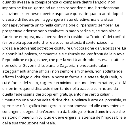
quando avesse la compiacenza di comparire dietro l’angolo, non
importa se fra un giorno od un secolo: per dirne una, l’irredentismo
alsaziano e lorenese dovette aspettare quasi cinquanta anni, dopo il
disastro di Sedan, per raggiungere il suo obiettivo, ma era stato
consapevolmente unito nella convinzione di "pensarci sempre". Le
prospettive odierne sono cambiate in modo radicale, se non altro in
funzione europea, ma a ben vedere la cosiddetta "caduta" dei confini
(sinora più apparente che reale, come attesta il contenzioso fra
Croazia e Slovenia) potrebbe costituire un’occasione da valorizzare. La
disponibilità politica, commerciale e culturale nei confronti delle nuove
Repubbliche ex jugoslave, che per la verità andrebbe estesa a tutte e
non solo ai Governi di Lubiana e Zagabria, nonostante taluni
atteggiamenti anche ufficiali non sempre amichevoli, non sottintende
affatto l’obbligo di chiudere la porta in faccia alle attese degli Esuli, in
cui è facile, del resto, cogliere un minimo comune denominatore, al di là
di non infrequenti discrasie (non tanto nella base, a cominciare da
quella fedelissima dei troppi emigrati, quanto nei vertici italiani).
Smettiamo una buona volta di dire che la politica è arte del possibile, in
specie se ciò significa indulgere al compromesso ed alle convenienze
contingenti, degne di un’economia da bottega; e ricordiamo invece che
esistono momenti in cui può e deve ergersi a scienza dell’impossibile e
della sua traduzione nel reale.