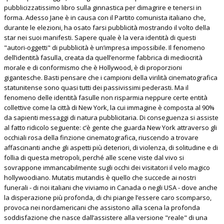
pubblicizzatissimo libro sulla ginnastica per dimagrire e tenersi in
forma. Adesso Jane è in causa con il Partito comunista italiano che,
durante le elezioni, ha osato farsi pubblicità mostrando il volto della
star nei suoi manifesti. Sapere quale è la vera identità di questi
"autori-oggetti" di pubblicità è un’impresa impossibile. Il fenomeno
dell’identità fasulla, creata da quell’enorme fabbrica di mediocrità
morale e di conformismo che è Hollywood, è di proporzioni
gigantesche. Basti pensare che i campioni della virilità cinematografica
statunitense sono quasi tutti dei passivissimi pederasti. Ma il
fenomeno delle identità fasulle non risparmia neppure certe entità
collettive come la città di New York, la cui immagine è composta al 90%
da sapienti messaggi di natura pubblicitaria. Di conseguenza si assiste
al fatto ridicolo seguente: c’è gente che guarda New York attraverso gli
occhiali rosa della finzione cinematografica, riuscendo a trovare
affascinanti anche gli aspetti più deteriori, di violenza, di solitudine e di
follia di questa metropoli, perché alle scene viste dal vivo si
sovrappone immancabilmente sugli occhi dei visitatori il velo magico
hollywoodiano. Mutatis mutandis è quello che succede ai nostri
funerali - di noi italiani che viviamo in Canada o negli USA - dove anche
la disperazione più profonda, di chi piange l’essere caro scomparso,
provoca nei nordamericani che assistono alla scena la profonda
soddisfazione che nasce dall’assistere alla versione "reale" di una