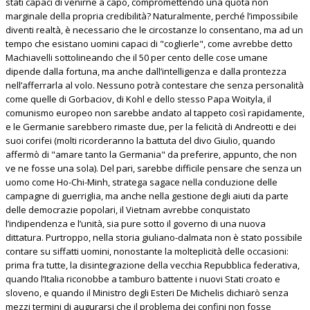
stati capaci di venirne a capo, compromettendo una quota non
marginale della propria credibilità? Naturalmente, perché l’impossibile
diventi realtà, è necessario che le circostanze lo consentano, ma ad un
tempo che esistano uomini capaci di "coglierle", come avrebbe detto
Machiavelli sottolineando che il 50 per cento delle cose umane
dipende dalla fortuna, ma anche dall’intelligenza e dalla prontezza
nell’afferrarla al volo. Nessuno potrà contestare che senza personalità
come quelle di Gorbaciov, di Kohl e dello stesso Papa Woityla, il
comunismo europeo non sarebbe andato al tappeto così rapidamente,
e le Germanie sarebbero rimaste due, per la felicità di Andreotti e dei
suoi corifei (molti ricorderanno la battuta del divo Giulio, quando
affermò di "amare tanto la Germania" da preferire, appunto, che non
ve ne fosse una sola). Del pari, sarebbe difficile pensare che senza un
uomo come Ho-Chi-Minh, stratega sagace nella conduzione delle
campagne di guerriglia, ma anche nella gestione degli aiuti da parte
delle democrazie popolari, il Vietnam avrebbe conquistato
l’indipendenza e l’unità, sia pure sotto il governo di una nuova
dittatura. Purtroppo, nella storia giuliano-dalmata non è stato possibile
contare su siffatti uomini, nonostante la molteplicità delle occasioni:
prima fra tutte, la disintegrazione della vecchia Repubblica federativa,
quando l’Italia riconobbe a tamburo battente i nuovi Stati croato e
sloveno, e quando il Ministro degli Esteri De Michelis dichiarò senza
mezzi termini di augurarsi che il problema dei confini non fosse