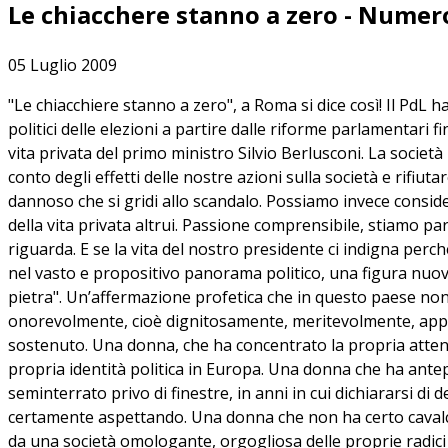
Le chiacchere stanno a zero - Numer
05 Luglio 2009
"Le chiacchiere stanno a zero", a Roma si dice così! Il PdL 
politici delle elezioni a partire dalle riforme parlamentari 
vita privata del primo ministro Silvio Berlusconi. La societ
conto degli effetti delle nostre azioni sulla società e rifiut
dannoso che si gridi allo scandalo. Possiamo invece consid
della vita privata altrui. Passione comprensibile, stiamo parl
riguarda. E se la vita del nostro presidente ci indigna p
nel vasto e propositivo panorama politico, una figura nuova, 
pietra". Un’affermazione profetica che in questo paese non 
onorevolmente, cioè dignitosamente, meritevolmente, appre
sostenuto. Una donna, che ha concentrato la propria attenzio
propria identità politica in Europa. Una donna che ha antepo
seminterrato privo di finestre, in anni in cui dichiararsi di
certamente aspettando. Una donna che non ha certo cavalcato
da una società omologante, orgogliosa delle proprie radici 