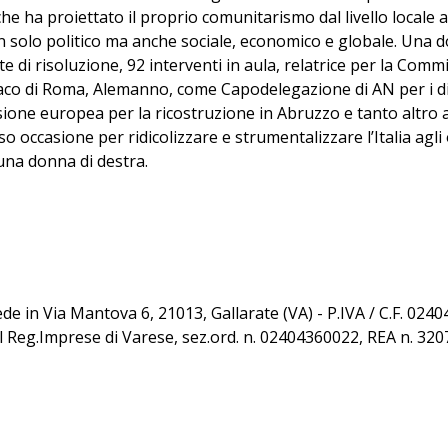
e ha proiettato il proprio comunitarismo dal livello locale
 solo politico ma anche sociale, economico e globale. Una d
di risoluzione, 92 interventi in aula, relatrice per la Commis
aco di Roma, Alemanno, come Capodelegazione di AN per i diri
one europea per la ricostruzione in Abruzzo e tanto altro a
o occasione per ridicolizzare e strumentalizzare l’Italia agli 
una donna di destra.
sede in Via Mantova 6, 21013, Gallarate (VA) - P.IVA / C.F. 02
al Reg.Imprese di Varese, sez.ord. n. 02404360022, REA n. 32