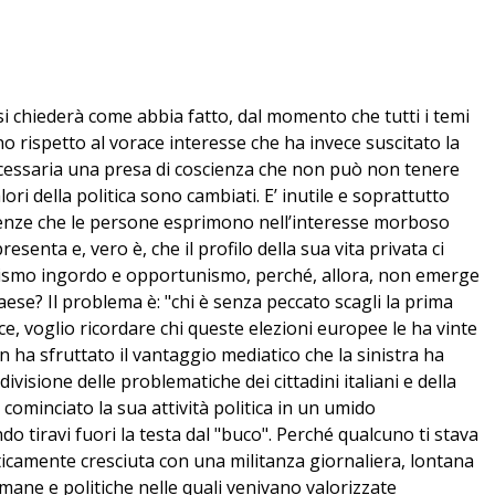
 si chiederà come abbia fatto, dal momento che tutti i temi
no rispetto al vorace interesse che ha invece suscitato la
 necessaria una presa di coscienza che non può non tenere
ori della politica sono cambiati. E’ inutile e soprattutto
erenze che le persone esprimono nell’interesse morboso
esenta e, vero è, che il profilo della sua vita privata ci
umismo ingordo e opportunismo, perché, allora, non emerge
aese? Il problema è: "chi è senza peccato scagli la prima
, voglio ricordare chi queste elezioni europee le ha vinte
a sfruttato il vantaggio mediatico che la sinistra ha
visione delle problematiche dei cittadini italiani e della
cominciato la sua attività politica in un umido
do tiravi fuori la testa dal "buco". Perché qualcuno ti stava
ticamente cresciuta con una militanza giornaliera, lontana
mane e politiche nelle quali venivano valorizzate