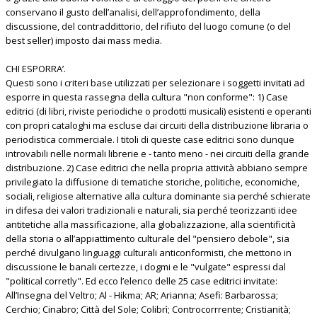
conservano il gusto dell’analisi, dell’approfondimento, della
discussione, del contraddittorio, del rifiuto del luogo comune (o del
best seller) imposto dai mass media.
CHI ESPORRA’.
Questi sono i criteri base utilizzati per selezionare i soggetti invitati ad
esporre in questa rassegna della cultura "non conforme": 1) Case
editrici (di libri, riviste periodiche o prodotti musicali) esistenti e operanti
con propri cataloghi ma escluse dai circuiti della distribuzione libraria o
periodistica commerciale. I titoli di queste case editrici sono dunque
introvabili nelle normali librerie e - tanto meno - nei circuiti della grande
distribuzione. 2) Case editrici che nella propria attività abbiano sempre
privilegiato la diffusione di tematiche storiche, politiche, economiche,
sociali, religiose alternative alla cultura dominante sia perché schierate
in difesa dei valori tradizionali e naturali, sia perché teorizzanti idee
antitetiche alla massificazione, alla globalizzazione, alla scientificità
della storia o all’appiattimento culturale del "pensiero debole", sia
perché divulgano linguaggi culturali anticonformisti, che mettono in
discussione le banali certezze, i dogmi e le "vulgate" espressi dal
"political corretly". Ed ecco l’elenco delle 25 case editrici invitate:
All’Insegna del Veltro; Al - Hikma; AR; Arianna; Asefi: Barbarossa;
Cerchio; Cinabro; Città del Sole; Colibrì; Controcorrrente; Cristianità;