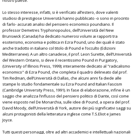
nostro paese.
Lo stesso interesse, infatti, si è verificato all’estero, dove valenti
studiosi di prestigiose Università hanno pubblicato -o sono in procinto
di farlo- accurati analisi del pensiero economico poundiano. Il
professor Demetres Tryphonopoulos, dell’Università del New
Brunswick (Canada) ha dedicato numerosi volumi ai rapporti tra
esoterismo, economia e politica in Ezra Pound, uno dei quali è stato
anche tradotto in italiano col titolo di Pound e l’occulto (Edizioni
Mediterranee). A un altro canadese, il prof. Leon Surette, dell’Università
del Western Ontario, si deve il recentissimo Pound in Purgatory,
(University of Illinois Press, 1999); interamente dedicato al "radicalismo
economico" di Ezra Pound, che completa il quadro delineato dal prof.
Tim Redman, dell’Università di Dallas, che alcuni anni fa diede alle
stampe lo studio fondamentale su Ezra Pound and Italian Fascism
(Cambridge University Press, 1991). In fase di elaborazione, infine è un
saggio che analizza l’influsso del pensiero politico di Dante, così come
viene esposto nel De Monarchia, sulle idee di Pound, a opera del prof.
David Moody, dell’Università di York, autore dei più significativi saggi su
alcuni protagonisti della letteratura inglese come T.S.Eliot e James
Joyce.
Tutti questi personaggi, oltre ad altri accademici e intellettuali nazionali