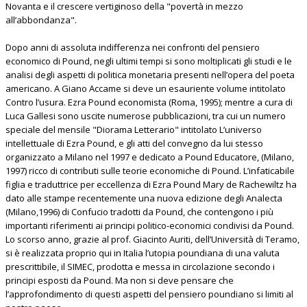
Novanta e il crescere vertiginoso della "povertà in mezzo
all’abbondanza".
Dopo anni di assoluta indifferenza nei confronti del pensiero
economico di Pound, negli ultimi tempi si sono moltiplicati gli studi e le
analisi degli aspetti di politica monetaria presenti nell’opera del poeta
americano. A Giano Accame si deve un esauriente volume intitolato
Contro l’usura. Ezra Pound economista (Roma, 1995); mentre a cura di
Luca Gallesi sono uscite numerose pubblicazioni, tra cui un numero
speciale del mensile "Diorama Letterario" intitolato L’universo
intellettuale di Ezra Pound, e gli atti del convegno da lui stesso
organizzato a Milano nel 1997 e dedicato a Pound Educatore, (Milano,
1997) ricco di contributi sulle teorie economiche di Pound. L’infaticabile
figlia e traduttrice per eccellenza di Ezra Pound Mary de Rachewiltz ha
dato alle stampe recentemente una nuova edizione degli Analecta
(Milano,1996) di Confucio tradotti da Pound, che contengono i più
importanti riferimenti ai principi politico-economici condivisi da Pound.
Lo scorso anno, grazie al prof. Giacinto Auriti, dell’Università di Teramo,
si è realizzata proprio qui in Italia l’utopia poundiana di una valuta
prescrittibile, il SIMEC, prodotta e messa in circolazione secondo i
principi esposti da Pound. Ma non si deve pensare che
l’approfondimento di questi aspetti del pensiero poundiano si limiti al