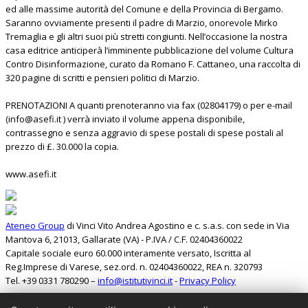
ed alle massime autorità del Comune e della Provincia di Bergamo.
Saranno ovviamente presenti il padre di Marzio, onorevole Mirko
Tremaglia e gli altri suoi più stretti congiunti. Nell’occasione la nostra
casa editrice anticiperà l’imminente pubblicazione del volume Cultura
Contro Disinformazione, curato da Romano F. Cattaneo, una raccolta di
320 pagine di scritti e pensieri politici di Marzio.
PRENOTAZIONI A quanti prenoteranno via fax (02804179) o per e-mail
(info@asefi.it ) verrà inviato il volume appena disponibile,
contrassegno e senza aggravio di spese postali di spese postali al
prezzo di £. 30.000 la copia.
www.asefi.it
Ateneo Group
di Vinci Vito Andrea Agostino e c. s.a.s. con sede in Via
Mantova 6, 21013, Gallarate (VA) - P.IVA / C.F. 02404360022
Capitale sociale euro 60.000 interamente versato, Iscritta al
Reg.Imprese di Varese, sez.ord. n. 02404360022, REA n. 320793
Tel. +39 0331 780290 –
info@istitutivinci.it
-
Privacy Policy