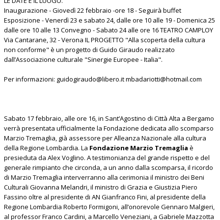
LE DATE E IL LUOGO.
Inaugurazione - Giovedì 22 febbraio -ore 18 - Seguirà buffet
Esposizione - Venerdì 23 e sabato 24, dalle ore 10 alle 19 - Domenica 25
dalle ore 10 alle 13 Convegno - Sabato 24 alle ore 16 TEATRO CAMPLOY
Via Cantarane, 32 - Verona IL PROGETTO "Alla scoperta della cultura
non conforme" è un progetto di Guido Giraudo realizzato
dall’Associazione culturale "Sinergie Europee - Italia".
Per informazioni: guidogiraudo@libero.it mbadariotti@hotmail.com
Sabato 17 febbraio, alle ore 16, in Sant’Agostino di Città Alta a Bergamo
verrà presentata ufficialmente la Fondazione dedicata allo scomparso
Marzio Tremaglia, già assessore per Alleanza Nazionale alla cultura
della Regione Lombardia. La
Fondazione Marzio Tremaglia
è
presieduta da Alex Voglino. A testimonianza del grande rispetto e del
generale rimpianto che circonda, a un anno dalla scomparsa, il ricordo
di Marzio Tremaglia interverranno alla cerimonia il ministro dei Beni
Culturali Giovanna Melandri, il ministro di Grazia e Giustizia Piero
Fassino oltre al presidente di AN Gianfranco Fini, al presidente della
Regione Lombardia Roberto Formigoni, all’onorevole Gennaro Malgieri,
al professor Franco Cardini, a Marcello Veneziani, a Gabriele Mazzotta