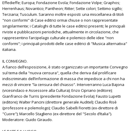
Effedieffe; Europa; Fondazione Evola; Fondazione Volpe; Graphos;
Herrenhaus; Novantico; Pantheon; Ritter; Sette colori; Settimo sigillo;
Terziaria; Tusculum. Saranno inoltre esposti: una miscellanea di titoli
"non conformi" di Case editrici ormai chiuse o non rappresentate
singolarmente; i Cataloghi di tutte le case editrici presenti; le principali
riviste e pubblicazioni periodiche, attualmente in circolazione, che
rappresentino l’arcipelago culturale e polemico delle idee "non
conformi"; i principali prodotti delle case editrici di "Musica alternativa"
italiana.
IL CONVEGNO.
A fianco dell’esposizione, è stato organizzato un importante Convegno
sul tema della "nuova censura", quella che deriva dal prolificare
indiscriminato dell’informazione di massa che impedisce a chi non ha
mezzi di vincere "la censura del chiasso". Interverranno Luca Bajona
(vicesindaco e Assessore alla Cultura); Enzo Cipriano (editore);
Gianfranco de Turris (presidente Fondazione Evola); Fausto Lupetti
(editore); Walter Pancini (direttore generale Auditel); Claudio Risè
(professore e polemologo); Claudio Sabelli Fioretti (ex-direttore di
"Cuore"); Marcello Staglieno (ex-direttore del "Secolo d’Italia").
Moderatore: Guido Giraudo.