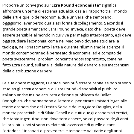
Proporre un convegno su "
Ezra Pound economista
" significa
affrontare un tema di estrema attualità, ossia il rapporto tra il mondo
delle arti e quello dell’economia, due universi che sembrano,
oggigiorno, aver perso qualsiasi forma di collegamento. Secondo il
grande poeta americano Ezra Pound, invece, dato che il poeta deve
essere sensibile al mondo in cui vive per meglio interpretarlo, egli deve
oggi studiare l’economia, come nel Medioevo dovette studiare la
teologia, nel Rinascimento l’arte e durante l’Illuminismo le scienze. Il
mondo contemporaneo è permeato di economia, ed è compito del
poeta sviscerarne i problemi concentrandosi soprattutto, come ha
fatto Ezra Pound, sull’analisi della natura del denaro e sui meccanismi
della distribuzione dei beni.
La sua opera maggiore, I Cantos, non può essere capita se non si sono
studiati gli scritti economici di Ezra Pound -disponibili al pubblico
italiano anche in una accurata edizione pubblicata da Bollati
Boringhieri- che permettono al lettore di penetrare i misteri legati alle
teorie economiche del Credito Sociale del maggiore Douglas, della
moneta prescrittibile di Silvio Gesell e di tutti quegli economisti eretici,
che tanto ingenui poi non dovettero essere, se col passare degli anni
le loro intuizioni si sono rivelate più azzeccate di quelle di tanti
"ortodossi" incapaci di prevedere le tempeste valutarie degli anni