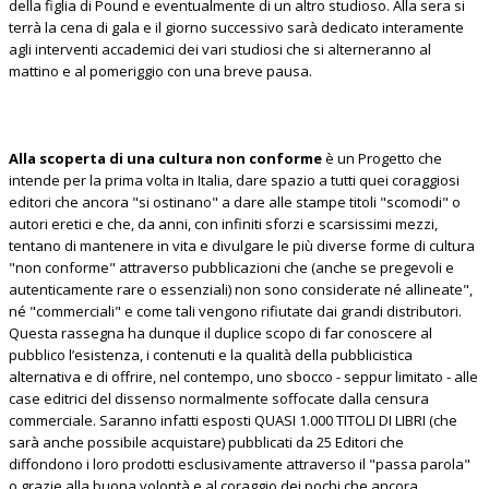
della figlia di Pound e eventualmente di un altro studioso. Alla sera si
terrà la cena di gala e il giorno successivo sarà dedicato interamente
agli interventi accademici dei vari studiosi che si alterneranno al
mattino e al pomeriggio con una breve pausa.
Alla scoperta di una cultura non conforme
è un Progetto che
intende per la prima volta in Italia, dare spazio a tutti quei coraggiosi
editori che ancora "si ostinano" a dare alle stampe titoli "scomodi" o
autori eretici e che, da anni, con infiniti sforzi e scarsissimi mezzi,
tentano di mantenere in vita e divulgare le più diverse forme di cultura
"non conforme" attraverso pubblicazioni che (anche se pregevoli e
autenticamente rare o essenziali) non sono considerate né allineate",
né "commerciali" e come tali vengono rifiutate dai grandi distributori.
Questa rassegna ha dunque il duplice scopo di far conoscere al
pubblico l’esistenza, i contenuti e la qualità della pubblicistica
alternativa e di offrire, nel contempo, uno sbocco - seppur limitato - alle
case editrici del dissenso normalmente soffocate dalla censura
commerciale. Saranno infatti esposti QUASI 1.000 TITOLI DI LIBRI (che
sarà anche possibile acquistare) pubblicati da 25 Editori che
diffondono i loro prodotti esclusivamente attraverso il "passa parola"
o grazie alla buona volontà e al coraggio dei pochi che ancora