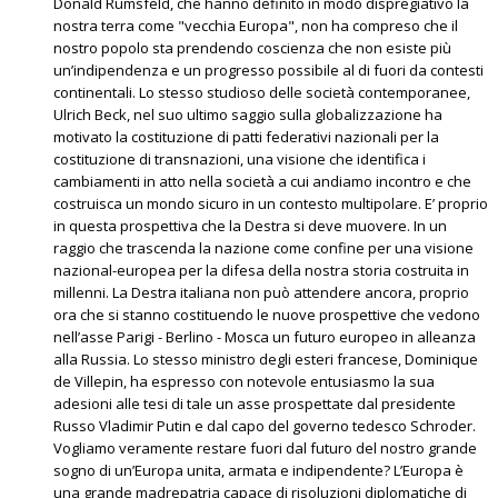
Donald Rumsfeld, che hanno definito in modo dispregiativo la
nostra terra come "vecchia Europa", non ha compreso che il
nostro popolo sta prendendo coscienza che non esiste più
un’indipendenza e un progresso possibile al di fuori da contesti
continentali. Lo stesso studioso delle società contemporanee,
Ulrich Beck, nel suo ultimo saggio sulla globalizzazione ha
motivato la costituzione di patti federativi nazionali per la
costituzione di transnazioni, una visione che identifica i
cambiamenti in atto nella società a cui andiamo incontro e che
costruisca un mondo sicuro in un contesto multipolare. E’ proprio
in questa prospettiva che la Destra si deve muovere. In un
raggio che trascenda la nazione come confine per una visione
nazional-europea per la difesa della nostra storia costruita in
millenni. La Destra italiana non può attendere ancora, proprio
ora che si stanno costituendo le nuove prospettive che vedono
nell’asse Parigi - Berlino - Mosca un futuro europeo in alleanza
alla Russia. Lo stesso ministro degli esteri francese, Dominique
de Villepin, ha espresso con notevole entusiasmo la sua
adesioni alle tesi di tale un asse prospettate dal presidente
Russo Vladimir Putin e dal capo del governo tedesco Schroder.
Vogliamo veramente restare fuori dal futuro del nostro grande
sogno di un’Europa unita, armata e indipendente? L’Europa è
una grande madrepatria capace di risoluzioni diplomatiche di