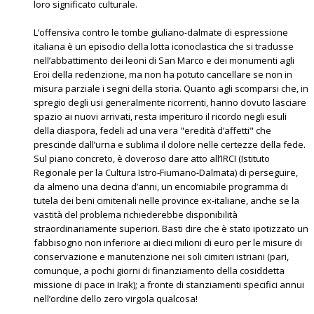
loro significato culturale.
L’offensiva contro le tombe giuliano-dalmate di espressione
italiana è un episodio della lotta iconoclastica che si tradusse
nell’abbattimento dei leoni di San Marco e dei monumenti agli
Eroi della redenzione, ma non ha potuto cancellare se non in
misura parziale i segni della storia. Quanto agli scomparsi che, in
spregio degli usi generalmente ricorrenti, hanno dovuto lasciare
spazio ai nuovi arrivati, resta imperituro il ricordo negli esuli
della diaspora, fedeli ad una vera "eredità d’affetti" che
prescinde dall’urna e sublima il dolore nelle certezze della fede.
Sul piano concreto, è doveroso dare atto all’IRCI (Istituto
Regionale per la Cultura Istro-Fiumano-Dalmata) di perseguire,
da almeno una decina d’anni, un encomiabile programma di
tutela dei beni cimiteriali nelle province ex-italiane, anche se la
vastità del problema richiederebbe disponibilità
straordinariamente superiori. Basti dire che è stato ipotizzato un
fabbisogno non inferiore ai dieci milioni di euro per le misure di
conservazione e manutenzione nei soli cimiteri istriani (pari,
comunque, a pochi giorni di finanziamento della cosiddetta
missione di pace in Irak); a fronte di stanziamenti specifici annui
nell’ordine dello zero virgola qualcosa!