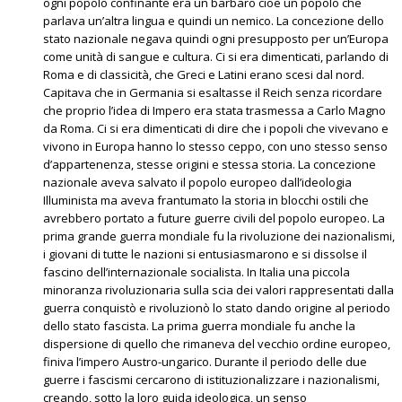
ogni popolo confinante era un barbaro cioè un popolo che
parlava un’altra lingua e quindi un nemico. La concezione dello
stato nazionale negava quindi ogni presupposto per un’Europa
come unità di sangue e cultura. Ci si era dimenticati, parlando di
Roma e di classicità, che Greci e Latini erano scesi dal nord.
Capitava che in Germania si esaltasse il Reich senza ricordare
che proprio l’idea di Impero era stata trasmessa a Carlo Magno
da Roma. Ci si era dimenticati di dire che i popoli che vivevano e
vivono in Europa hanno lo stesso ceppo, con uno stesso senso
d’appartenenza, stesse origini e stessa storia. La concezione
nazionale aveva salvato il popolo europeo dall’ideologia
Illuminista ma aveva frantumato la storia in blocchi ostili che
avrebbero portato a future guerre civili del popolo europeo. La
prima grande guerra mondiale fu la rivoluzione dei nazionalismi,
i giovani di tutte le nazioni si entusiasmarono e si dissolse il
fascino dell’internazionale socialista. In Italia una piccola
minoranza rivoluzionaria sulla scia dei valori rappresentati dalla
guerra conquistò e rivoluzionò lo stato dando origine al periodo
dello stato fascista. La prima guerra mondiale fu anche la
dispersione di quello che rimaneva del vecchio ordine europeo,
finiva l’impero Austro-ungarico. Durante il periodo delle due
guerre i fascismi cercarono di istituzionalizzare i nazionalismi,
creando, sotto la loro guida ideologica, un senso