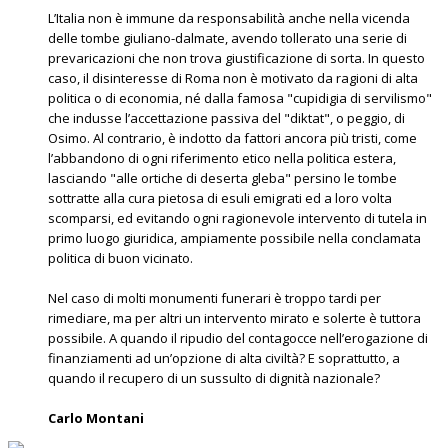
L’Italia non è immune da responsabilità anche nella vicenda
delle tombe giuliano-dalmate, avendo tollerato una serie di
prevaricazioni che non trova giustificazione di sorta. In questo
caso, il disinteresse di Roma non è motivato da ragioni di alta
politica o di economia, né dalla famosa "cupidigia di servilismo"
che indusse l’accettazione passiva del "diktat", o peggio, di
Osimo. Al contrario, è indotto da fattori ancora più tristi, come
l’abbandono di ogni riferimento etico nella politica estera,
lasciando "alle ortiche di deserta gleba" persino le tombe
sottratte alla cura pietosa di esuli emigrati ed a loro volta
scomparsi, ed evitando ogni ragionevole intervento di tutela in
primo luogo giuridica, ampiamente possibile nella conclamata
politica di buon vicinato.
Nel caso di molti monumenti funerari è troppo tardi per
rimediare, ma per altri un intervento mirato e solerte è tuttora
possibile. A quando il ripudio del contagocce nell’erogazione di
finanziamenti ad un’opzione di alta civiltà? E soprattutto, a
quando il recupero di un sussulto di dignità nazionale?
Carlo Montani