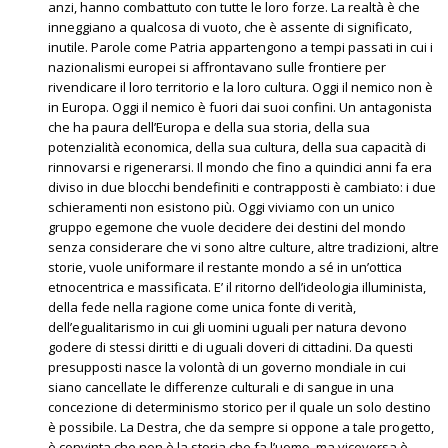
anzi, hanno combattuto con tutte le loro forze. La realtà è che
inneggiano a qualcosa di vuoto, che è assente di significato,
inutile. Parole come Patria appartengono a tempi passati in cui i
nazionalismi europei si affrontavano sulle frontiere per
rivendicare il loro territorio e la loro cultura. Oggi il nemico non è
in Europa. Oggi il nemico è fuori dai suoi confini. Un antagonista
che ha paura dell’Europa e della sua storia, della sua
potenzialità economica, della sua cultura, della sua capacità di
rinnovarsi e rigenerarsi. Il mondo che fino a quindici anni fa era
diviso in due blocchi bendefiniti e contrapposti è cambiato: i due
schieramenti non esistono più. Oggi viviamo con un unico
gruppo egemone che vuole decidere dei destini del mondo
senza considerare che vi sono altre culture, altre tradizioni, altre
storie, vuole uniformare il restante mondo a sé in un’ottica
etnocentrica e massificata. E’ il ritorno dell’ideologia illuminista,
della fede nella ragione come unica fonte di verità,
dell’egualitarismo in cui gli uomini uguali per natura devono
godere di stessi diritti e di uguali doveri di cittadini. Da questi
presupposti nasce la volontà di un governo mondiale in cui
siano cancellate le differenze culturali e di sangue in una
concezione di determinismo storico per il quale un solo destino
è possibile. La Destra, che da sempre si oppone a tale progetto,
è convinta che non è la storia che fa l’uomo, ma viceversa è