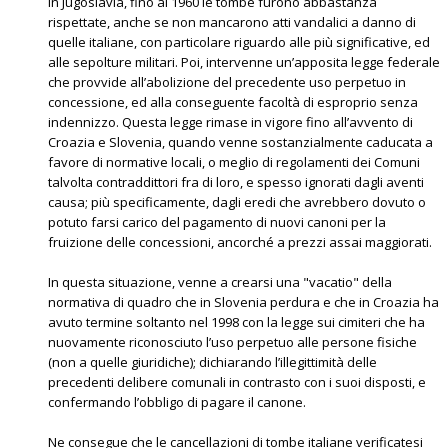
In Jugoslavia, fino al 1960 le tombe furono abbastanza
rispettate, anche se non mancarono atti vandalici a danno di
quelle italiane, con particolare riguardo alle più significative, ed
alle sepolture militari. Poi, intervenne un’apposita legge federale
che provvide all’abolizione del precedente uso perpetuo in
concessione, ed alla conseguente facoltà di esproprio senza
indennizzo. Questa legge rimase in vigore fino all’avvento di
Croazia e Slovenia, quando venne sostanzialmente caducata a
favore di normative locali, o meglio di regolamenti dei Comuni
talvolta contraddittori fra di loro, e spesso ignorati dagli aventi
causa; più specificamente, dagli eredi che avrebbero dovuto o
potuto farsi carico del pagamento di nuovi canoni per la
fruizione delle concessioni, ancorché a prezzi assai maggiorati.
In questa situazione, venne a crearsi una "vacatio" della
normativa di quadro che in Slovenia perdura e che in Croazia ha
avuto termine soltanto nel 1998 con la legge sui cimiteri che ha
nuovamente riconosciuto l’uso perpetuo alle persone fisiche
(non a quelle giuridiche); dichiarando l’illegittimità delle
precedenti delibere comunali in contrasto con i suoi disposti, e
confermando l’obbligo di pagare il canone.
Ne consegue che le cancellazioni di tombe italiane verificatesi