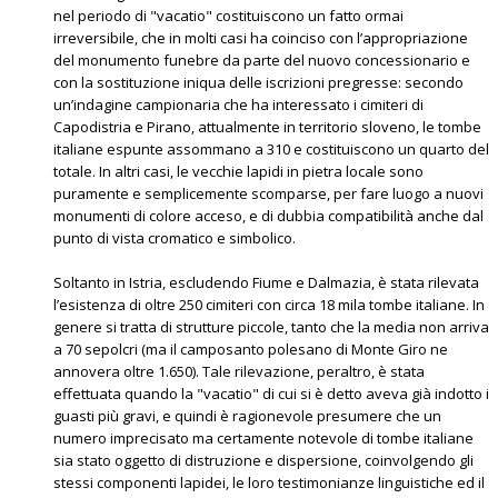
nel periodo di "vacatio" costituiscono un fatto ormai
irreversibile, che in molti casi ha coinciso con l’appropriazione
del monumento funebre da parte del nuovo concessionario e
con la sostituzione iniqua delle iscrizioni pregresse: secondo
un’indagine campionaria che ha interessato i cimiteri di
Capodistria e Pirano, attualmente in territorio sloveno, le tombe
italiane espunte assommano a 310 e costituiscono un quarto del
totale. In altri casi, le vecchie lapidi in pietra locale sono
puramente e semplicemente scomparse, per fare luogo a nuovi
monumenti di colore acceso, e di dubbia compatibilità anche dal
punto di vista cromatico e simbolico.
Soltanto in Istria, escludendo Fiume e Dalmazia, è stata rilevata
l’esistenza di oltre 250 cimiteri con circa 18 mila tombe italiane. In
genere si tratta di strutture piccole, tanto che la media non arriva
a 70 sepolcri (ma il camposanto polesano di Monte Giro ne
annovera oltre 1.650). Tale rilevazione, peraltro, è stata
effettuata quando la "vacatio" di cui si è detto aveva già indotto i
guasti più gravi, e quindi è ragionevole presumere che un
numero imprecisato ma certamente notevole di tombe italiane
sia stato oggetto di distruzione e dispersione, coinvolgendo gli
stessi componenti lapidei, le loro testimonianze linguistiche ed il