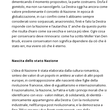
dimenticando il momento propositivo, la parte costruens. Disfa il
gomitolo, ma non sa riavvolgerlo. La Destra oggi ha ancora come
valore predominante il concetto di Nazione. In epoca di
globalizzazione, in cui i confini come li abbiamo sempre
considerati sono sorpassati, anacronistici, finiti e falsi la Destra
risponde con la Nazione e l’autarchia. E’ anche da questo punto
che risulta chiaro come sia vecchia e senza più idee. Ogni cosa
per conservarsi deve rinnovarsi: come ha scritto Moller Van Den
Bruck, essere conservatori non significa dipendere da ciò che è
stato ieri, ma vivere ciò che è eterno.
Nascita dello stato Nazione
L’idea di Nazione è stata elaborata dalla cultura romantica,
sintesi dei valori di un popolo in antitesi ai valori di altri popoli
europei, in contrapposizione alle nascenti idee figlie della
rivoluzione francese, idee di egualitarismo e internazionalismo.
Il nazionalismo, la Nazione, la Patria e tutti i principi morali che si
identificano con essi - valori militari, di solidarietà, di identità -
storicamente appartengono alla Destra. Con la rivoluzione
industriale, nell’Europa post rivoluzionaria, e la democrazia a
fine 700 si creano i due fronti contrapposti, uno della