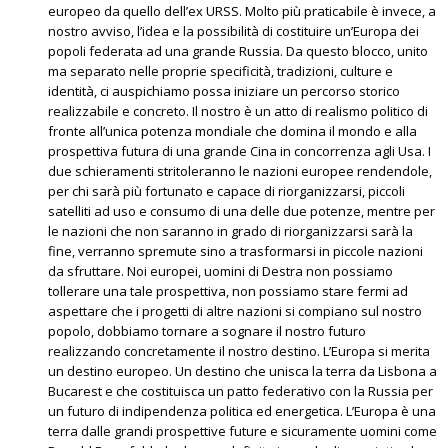
europeo da quello dell’ex URSS. Molto più praticabile è invece, a
nostro avviso, l’idea e la possibilità di costituire un’Europa dei
popoli federata ad una grande Russia. Da questo blocco, unito
ma separato nelle proprie specificità, tradizioni, culture e
identità, ci auspichiamo possa iniziare un percorso storico
realizzabile e concreto. Il nostro è un atto di realismo politico di
fronte all’unica potenza mondiale che domina il mondo e alla
prospettiva futura di una grande Cina in concorrenza agli Usa. I
due schieramenti stritoleranno le nazioni europee rendendole,
per chi sarà più fortunato e capace di riorganizzarsi, piccoli
satelliti ad uso e consumo di una delle due potenze, mentre per
le nazioni che non saranno in grado di riorganizzarsi sarà la
fine, verranno spremute sino a trasformarsi in piccole nazioni
da sfruttare. Noi europei, uomini di Destra non possiamo
tollerare una tale prospettiva, non possiamo stare fermi ad
aspettare che i progetti di altre nazioni si compiano sul nostro
popolo, dobbiamo tornare a sognare il nostro futuro
realizzando concretamente il nostro destino. L’Europa si merita
un destino europeo. Un destino che unisca la terra da Lisbona a
Bucarest e che costituisca un patto federativo con la Russia per
un futuro di indipendenza politica ed energetica. L’Europa è una
terra dalle grandi prospettive future e sicuramente uomini come