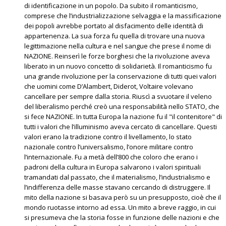
di identificazione in un popolo. Da subito il romanticismo,
comprese che l’industrializzazione selvaggia e la massificazione
dei popoli avrebbe portato al disfacimento delle identità di
appartenenza. La sua forza fu quella di trovare una nuova
legittimazione nella cultura e nel sangue che prese il nome di
NAZIONE. Reinserì le forze borghesi che la rivoluzione aveva
liberato in un nuovo concetto di solidarietà. Il romanticismo fu
una grande rivoluzione per la conservazione di tutti quei valori
che uomini come D’Alambert, Diderot, Voltaire volevano
cancellare per sempre dalla storia. Riuscì a svuotare il veleno
del liberalismo perché creò una responsabilità nello STATO, che
si fece NAZIONE. In tutta Europa la nazione fu il "il contenitore" di
tutti i valori che l’illuminismo aveva cercato di cancellare. Questi
valori erano la tradizione contro il livellamento, lo stato
nazionale contro l’universalismo, l’onore militare contro
l’internazionale. Fu a metà dell’800 che coloro che erano i
padroni della cultura in Europa salvarono i valori spirituali
tramandati dal passato, che il materialismo, l’industrialismo e
l’indifferenza delle masse stavano cercando di distruggere. Il
mito della nazione si basava però su un presupposto, cioè che il
mondo ruotasse intorno ad essa. Un mito a breve raggio, in cui
si presumeva che la storia fosse in funzione delle nazioni e che