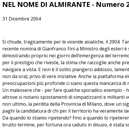
NEL NOME DI ALMIRANTE - Numero 
31 Dicembre 2004
Si chiude, tragicamente per le vicende asiatiche, il 2004. Ta
recente nomina di Gianfranco Fini a Ministro degli esteri è
dimostrando proprio nei giorni dell’emergenza del terremoto
per il prestigio che riveste, la stima che raccoglie anche pr
navigare a vista. E non è il solito piangersi addosso, lamenta
non da ora); privo di vere iniziative. Anche la piattaforma e
preoccupazioni più profonde ci siano questa mancanza di ra
Un malessere che - per fare qualche sporadico esempio - ha
altrove si notano spostamenti di simpatizzanti e militanti 
non ultimo, la perdita della Provincia di Milano, dove un sig
paghi la candidatura di chi per il territorio ha veramente lav
Da quando lo stiamo ripetendo? Fino a quando lo ripeteremo?
brutto termine, per fortuna ora caduto in disuso, è stata s