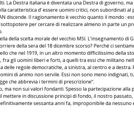
i. La Destra italiana è diventata una Destra di governo, ma i
ella caratteristica d’ essere uomini critici, non subordinati a
i AN discende. Il ragionamento è vecchio quanto il mondo : es
 il sottopotere per cercare di realizzare almeno in parte un p
o.
ella della scelta morale del vecchio MSI. L’insegnamento di 
rriere della sera del 18 dicembre scorso? Perché ci sentiam
 che nel 1919, in un altro momento difficilissimo della stori
 fra gli uomini liberi e forti, a quelli tra essi che militano 
delle regole democratiche, a sinistra, al centro e a destra. F
ini di animo non servile. Essi non sono meno indignati, turb
ge che abbrevia i termini di prescrizione".
 ma non sui valori fondanti. Spesso la partecipazione alla po
l mettere in discussione principi di fondo, il nostro passato, 
a definitivamente sessanta anni fa, improponibile da nessuno e