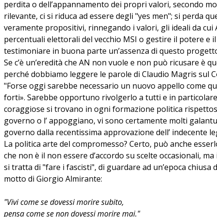
perdita o dell’appannamento dei propri valori, secondo molt
rilevante, ci si riduca ad essere degli "yes men"; si perda qu
veramente propositivi, rinnegando i valori, gli ideali da cu
percentuali elettorali del vecchio MSI o gestire il potere e
testimoniare in buona parte un’assenza di questo progett
Se c’è un’eredità che AN non vuole e non può ricusare è qu
perché dobbiamo leggere le parole di Claudio Magris sul Co
"Forse oggi sarebbe necessario un nuovo appello come quello
forti». Sarebbe opportuno rivolgerlo a tutti e in particolare,
coraggiose si trovano in ogni formazione politica rispettosa 
governo o l’ appoggiano, vi sono certamente molti galantuom
governo dalla recentissima approvazione dell’ indecente leg
La politica arte del compromesso? Certo, può anche esserlo,
che non è il non essere d’accordo su scelte occasionali, ma i
si tratta di "fare i fascisti", di guardare ad un’epoca chius
motto di Giorgio Almirante:
"Vivi come se dovessi morire subito,
pensa come se non dovessi morire mai."