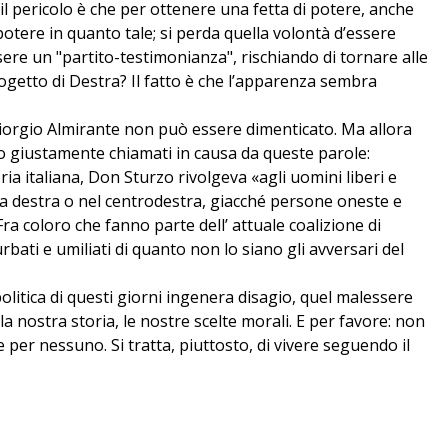
l pericolo è che per ottenere una fetta di potere, anche
l potere in quanto tale; si perda quella volontà d’essere
sere un "partito-testimonianza", rischiando di tornare alle
rogetto di Destra? Il fatto è che l’apparenza sembra
Giorgio Almirante non può essere dimenticato. Ma allora
o giustamente chiamati in causa da queste parole:
a italiana, Don Sturzo rivolgeva «agli uomini liberi e
nella destra o nel centrodestra, giacché persone oneste e
ra coloro che fanno parte dell’ attuale coalizione di
ati e umiliati di quanto non lo siano gli avversari del
litica di questi giorni ingenera disagio, quel malessere
la nostra storia, le nostre scelte morali. E per favore: non
 per nessuno. Si tratta, piuttosto, di vivere seguendo il