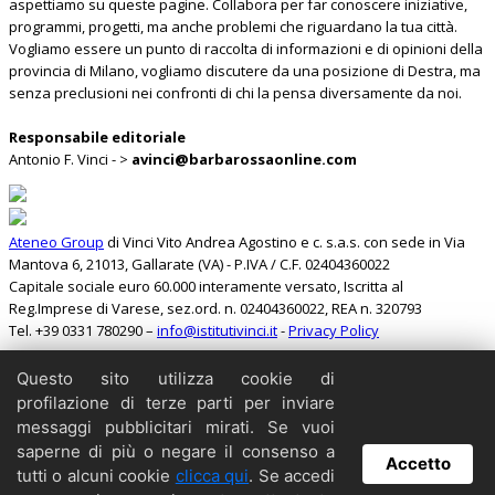
aspettiamo su queste pagine. Collabora per far conoscere iniziative,
programmi, progetti, ma anche problemi che riguardano la tua città.
Vogliamo essere un punto di raccolta di informazioni e di opinioni della
provincia di Milano, vogliamo discutere da una posizione di Destra, ma
senza preclusioni nei confronti di chi la pensa diversamente da noi.
Responsabile editoriale
Antonio F. Vinci - >
avinci@barbarossaonline.com
Ateneo Group
di Vinci Vito Andrea Agostino e c. s.a.s. con sede in Via
Mantova 6, 21013, Gallarate (VA) - P.IVA / C.F. 02404360022
Capitale sociale euro 60.000 interamente versato, Iscritta al
Reg.Imprese di Varese, sez.ord. n. 02404360022, REA n. 320793
Tel. +39 0331 780290 –
info@istitutivinci.it
-
Privacy Policy
Questo sito utilizza cookie di
Search
profilazione di terze parti per inviare
Home
messaggi pubblicitari mirati. Se vuoi
Il Barbarossa
saperne di più o negare il consenso a
Accetto
Collabora
tutti o alcuni cookie
clicca qui
. Se accedi
Contattaci