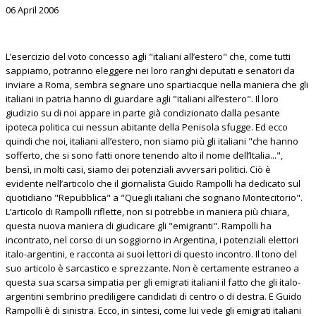
06 April 2006
L’esercizio del voto concesso agli "italiani all’estero" che, come tutti
sappiamo, potranno eleggere nei loro ranghi deputati e senatori da
inviare a Roma, sembra segnare uno spartiacque nella maniera che gli
italiani in patria hanno di guardare agli "italiani all’estero". Il loro
giudizio su di noi appare in parte già condizionato dalla pesante
ipoteca politica cui nessun abitante della Penisola sfugge. Ed ecco
quindi che noi, italiani all’estero, non siamo più gli italiani "che hanno
sofferto, che si sono fatti onore tenendo alto il nome dell’Italia...",
bensì, in molti casi, siamo dei potenziali avversari politici. Ciò è
evidente nell’articolo che il giornalista Guido Rampolli ha dedicato sul
quotidiano "Repubblica" a "Quegli italiani che sognano Montecitorio".
L’articolo di Rampolli riflette, non si potrebbe in maniera più chiara,
questa nuova maniera di giudicare gli "emigranti". Rampolli ha
incontrato, nel corso di un soggiorno in Argentina, i potenziali elettori
italo-argentini, e racconta ai suoi lettori di questo incontro. Il tono del
suo articolo è sarcastico e sprezzante. Non è certamente estraneo a
questa sua scarsa simpatia per gli emigrati italiani il fatto che gli italo-
argentini sembrino prediligere candidati di centro o di destra. E Guido
Rampolli è di sinistra. Ecco, in sintesi, come lui vede gli emigrati italiani