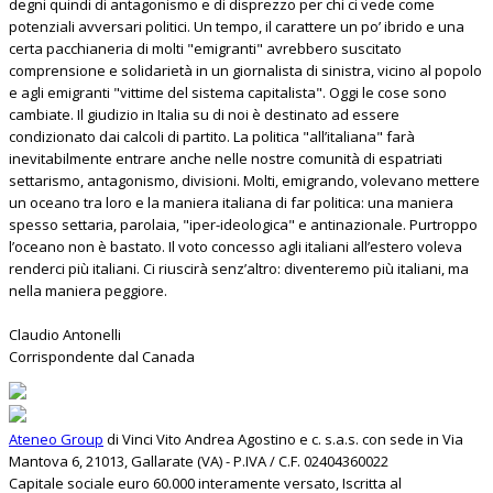
degni quindi di antagonismo e di disprezzo per chi ci vede come
potenziali avversari politici. Un tempo, il carattere un po’ ibrido e una
certa pacchianeria di molti "emigranti" avrebbero suscitato
comprensione e solidarietà in un giornalista di sinistra, vicino al popolo
e agli emigranti "vittime del sistema capitalista". Oggi le cose sono
cambiate. Il giudizio in Italia su di noi è destinato ad essere
condizionato dai calcoli di partito. La politica "all’italiana" farà
inevitabilmente entrare anche nelle nostre comunità di espatriati
settarismo, antagonismo, divisioni. Molti, emigrando, volevano mettere
un oceano tra loro e la maniera italiana di far politica: una maniera
spesso settaria, parolaia, "iper-ideologica" e antinazionale. Purtroppo
l’oceano non è bastato. Il voto concesso agli italiani all’estero voleva
renderci più italiani. Ci riuscirà senz’altro: diventeremo più italiani, ma
nella maniera peggiore.
Claudio Antonelli
Corrispondente dal Canada
Ateneo Group
di Vinci Vito Andrea Agostino e c. s.a.s. con sede in Via
Mantova 6, 21013, Gallarate (VA) - P.IVA / C.F. 02404360022
Capitale sociale euro 60.000 interamente versato, Iscritta al