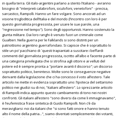
in quella terra. Gli italo-argentini parlano a stento l’italiano - avranno
bisogno di "interpreti calabrofoni, siculofoni, venetofoni" - precisa,
sarcastico, Rampolli. Hanno un fare volgare. Sono ancorati ad un
visione trogloditica dell’Italia e del mondo (l’incontro con loro è per
questo giornalista progressista, per usare le sue parole, una
"regressione nel tempo"). Sono degli opportunisti. Hanno sostenuto la
giunta militare. Dai loro ranghi è venuto fuori un criminale come
Gualtieri. Nella guerra per le Falklands si sono distinti per un
patriottismo argentino guerrafondaio. Si capisce che è soprattutto lo
stile un po’ pacchiano di `questi trapiantati a suscitare i beffardi
commenti del giornalista progressista, iscritto all’albo e facente parte di
una categoria privilegiata che si strofina agli ottoni e ai velluti del
potere ed è sempre pronta a "portare avanti il discorso"; un discorso
soprattutto politico, beninteso. Molte sono le conseguenze negative
derivanti dalla legislazione che ci ha concesso il voto all’estero. Tale
articolo ne mette in evidenza soprattutto uno: l’ipoteca del settarismo
politico nei giudizi su di noi, "italiani all’estero". Lo sprezzante articolo
di Rampolli indica appunto questo cambiamento di tono nei nostri
confronti. Gli italiani all’estero "sono diversi da come li immaginavamo",
è l’eufemistica frase sintetica di Guido Rampolli. Non c’è da
meravigliarsi: noi da italiani che "si sono fatti onore e hanno tenuto
alto il nome della patria...", siamo diventati semplicemente dei votanti,