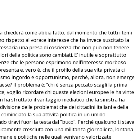
 si chiederà come abbia fatto, dal momento che tutti i temi
no rispetto al vorace interesse che ha invece suscitato la
 necessaria una presa di coscienza che non può non tenere
ori della politica sono cambiati. E’ inutile e soprattutto
erenze che le persone esprimono nell’interesse morboso
esenta e, vero è, che il profilo della sua vita privata ci
umismo ingordo e opportunismo, perché, allora, non emerge
aese? Il problema è: "chi è senza peccato scagli la prima
, voglio ricordare chi queste elezioni europee le ha vinte
a sfruttato il vantaggio mediatico che la sinistra ha
visione delle problematiche dei cittadini italiani e della
cominciato la sua attività politica in un umido
do tiravi fuori la testa dal "buco". Perché qualcuno ti stava
ticamente cresciuta con una militanza giornaliera, lontana
mane e politiche nelle quali venivano valorizzate