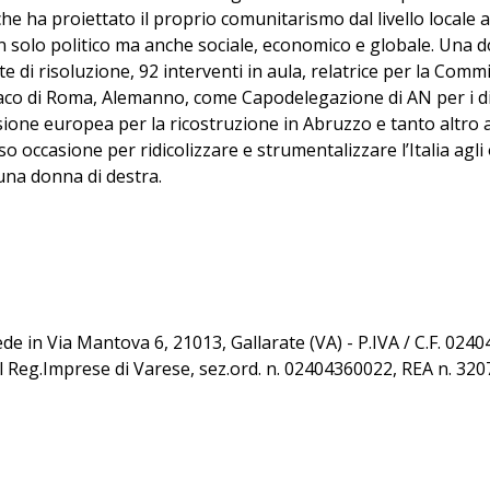
e ha proiettato il proprio comunitarismo dal livello locale
 solo politico ma anche sociale, economico e globale. Una d
di risoluzione, 92 interventi in aula, relatrice per la Commis
aco di Roma, Alemanno, come Capodelegazione di AN per i diri
one europea per la ricostruzione in Abruzzo e tanto altro a
o occasione per ridicolizzare e strumentalizzare l’Italia agli 
una donna di destra.
sede in Via Mantova 6, 21013, Gallarate (VA) - P.IVA / C.F. 02
al Reg.Imprese di Varese, sez.ord. n. 02404360022, REA n. 32