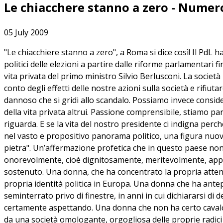
Le chiacchere stanno a zero - Numer
05 July 2009
"Le chiacchiere stanno a zero", a Roma si dice così! Il PdL 
politici delle elezioni a partire dalle riforme parlamentari 
vita privata del primo ministro Silvio Berlusconi. La societ
conto degli effetti delle nostre azioni sulla società e rifiut
dannoso che si gridi allo scandalo. Possiamo invece consid
della vita privata altrui. Passione comprensibile, stiamo parl
riguarda. E se la vita del nostro presidente ci indigna p
nel vasto e propositivo panorama politico, una figura nuova, 
pietra". Un’affermazione profetica che in questo paese non 
onorevolmente, cioè dignitosamente, meritevolmente, appre
sostenuto. Una donna, che ha concentrato la propria attenzio
propria identità politica in Europa. Una donna che ha antepo
seminterrato privo di finestre, in anni in cui dichiararsi di
certamente aspettando. Una donna che non ha certo cavalcato
da una società omologante, orgogliosa delle proprie radici 