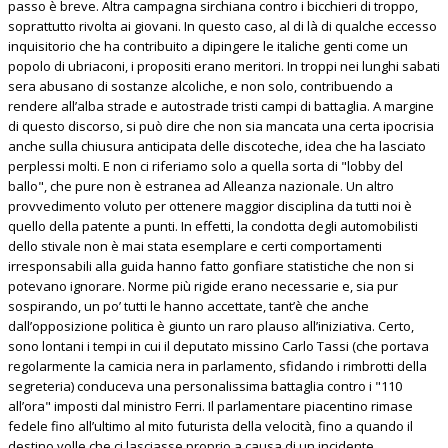
passo è breve. Altra campagna sirchiana contro i bicchieri di troppo,
soprattutto rivolta ai giovani. In questo caso, al di là di qualche eccesso
inquisitorio che ha contribuito a dipingere le italiche genti come un
popolo di ubriaconi, i propositi erano meritori. In troppi nei lunghi sabati
sera abusano di sostanze alcoliche, e non solo, contribuendo a
rendere all’alba strade e autostrade tristi campi di battaglia. A margine
di questo discorso, si può dire che non sia mancata una certa ipocrisia
anche sulla chiusura anticipata delle discoteche, idea che ha lasciato
perplessi molti. E non ci riferiamo solo a quella sorta di "lobby del
ballo", che pure non è estranea ad Alleanza nazionale. Un altro
provvedimento voluto per ottenere maggior disciplina da tutti noi è
quello della patente a punti. In effetti, la condotta degli automobilisti
dello stivale non è mai stata esemplare e certi comportamenti
irresponsabili alla guida hanno fatto gonfiare statistiche che non si
potevano ignorare. Norme più rigide erano necessarie e, sia pur
sospirando, un po’ tutti le hanno accettate, tant’è che anche
dall’opposizione politica è giunto un raro plauso all’iniziativa. Certo,
sono lontani i tempi in cui il deputato missino Carlo Tassi (che portava
regolarmente la camicia nera in parlamento, sfidando i rimbrotti della
segreteria) conduceva una personalissima battaglia contro i "110
all’ora" imposti dal ministro Ferri. Il parlamentare piacentino rimase
fedele fino all’ultimo al mito futurista della velocità, fino a quando il
destino volle che ci lasciasse proprio a causa di un incidente