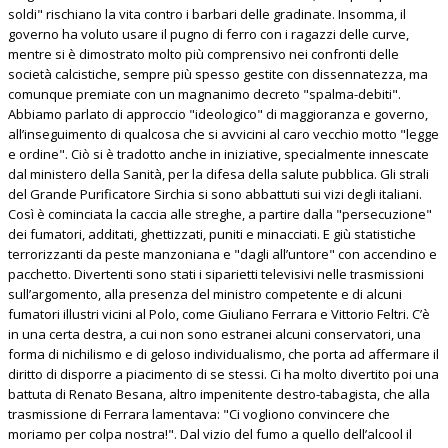
soldi" rischiano la vita contro i barbari delle gradinate. Insomma, il
governo ha voluto usare il pugno di ferro con i ragazzi delle curve,
mentre si è dimostrato molto più comprensivo nei confronti delle
società calcistiche, sempre più spesso gestite con dissennatezza, ma
comunque premiate con un magnanimo decreto "spalma-debiti".
Abbiamo parlato di approccio "ideologico" di maggioranza e governo,
all’inseguimento di qualcosa che si avvicini al caro vecchio motto "legge
e ordine". Ciò si è tradotto anche in iniziative, specialmente innescate
dal ministero della Sanità, per la difesa della salute pubblica. Gli strali
del Grande Purificatore Sirchia si sono abbattuti sui vizi degli italiani.
Così è cominciata la caccia alle streghe, a partire dalla "persecuzione"
dei fumatori, additati, ghettizzati, puniti e minacciati. E giù statistiche
terrorizzanti da peste manzoniana e "dagli all’untore" con accendino e
pacchetto. Divertenti sono stati i siparietti televisivi nelle trasmissioni
sull’argomento, alla presenza del ministro competente e di alcuni
fumatori illustri vicini al Polo, come Giuliano Ferrara e Vittorio Feltri. C’è
in una certa destra, a cui non sono estranei alcuni conservatori, una
forma di nichilismo e di geloso individualismo, che porta ad affermare il
diritto di disporre a piacimento di se stessi. Ci ha molto divertito poi una
battuta di Renato Besana, altro impenitente destro-tabagista, che alla
trasmissione di Ferrara lamentava: "Ci vogliono convincere che
moriamo per colpa nostra!". Dal vizio del fumo a quello dell’alcool il