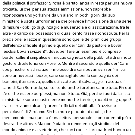
della politica. Il professor Sirchia è partito lancia in resta per una nuova
crociata, lui che, per sua stessa ammissione, non saprebbe
riconoscere uno yorkshire da un alano. In pochi giorni dal suo
ministero è uscita un’ordinanza che prevede l’imposizione di una serie
di misure - obbligo di guinzaglio e museruola e di assicurazione, tra le
altre - a carico dei possessori di quasi cento razze riconosciute. Per la
precisione le razze in questione sono quelle dei primi due gruppi
dell’elenco ufficiale, il primo è quello dei "Cani da pastore e bovari
(esclusi bovari svizzeri)", dove, per fare un esempio, è compreso il
border collie, il simpatico e innocuo cagnetto della pubblicità di un noto
gestore di telefonia con Fiorello. Mentre il secondo è quello dei "Cani
tipo pinscher e schnauzer - molossoidi e cani bovari svizzeri"- in cui
sono annoverati il boxer, cane consigliato per la compagnia dei
bambini, il terranova, quello utilizzato per il salvataggio in acqua e il
cane di San Bernardo, sul cui conto anche i profani sanno tutto. Fin qui
c’è di che essere perplessi, ma non è tutto. Già, perché fuori dalla lista
ministeriale sono rimasti niente meno che i terrier, raccolti nel gruppo 3,
tra cui troviamo alcuni "parenti" ufficiali del pitbull. Il "razzismo
pericoloso" di Girolamo Sirchia non è piaciuto ai cinofili, che
mediamente - ma questa è una lettura personale - sono orientati più a
destra che altrove. Ma non è piaciuto nemmeno agli studiosi del
mondo animale e ai veterinari, che con i cani e i loro padroni hanno un