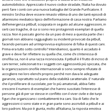
automobilistico. Apprezzato il nuovo codice stradale, l’Italia ha dovuto
però fare i conti con una nuova battaglia del Grande Purificatore. Il
ministro Sirchia deve essere rimasto vittima di uno dei tanti episodi di
allarmismo mediatico tipico dell’informazione di casa nostra. Parliamo
dell’emergenza pittbull, scoppiata in seguito ad alcune aggressioni, in
certi casi tragiche, di cui si sono resi protagonisti esemplari di quella
razza. Non è passato giorno da un paio di mesi a questa parte che i
giornali non abbiano ragguagliato su incidenti provocati da pitbull,
facendo pensare ad un’improvvisa esplosione di follia di questi cani.
Prima era tutto sotto controllo? Intendiamoci, quanto è accaduto è
grave e deve far riflettere su quella che, come chi s’interessa di
cinofilia sa, non è una razza riconosciuta. Il pitbull è il frutto di incroci di
cani terrier, selezionati tra i soggetti con aggressività più spiccata, che
le organizzazioni cinofile internazionali si sono sempre rifiutate di
accogliere nei loro elenchi proprio perché non dava le adeguate
garanzie, soprattutto sul piano della stabilità caratteriale. E’ naturale
che il proliferare di cucciolate, per lo più amatoriali, abbia fatto
crescere il numero di esemplari che hanno suscitato l’interesse di
persone già di per se stesse in conflitto con il viver civile e dei turpi
figuri che organizzano i combattimenti tra cani. Sta di fatto che le
aggressioni ci sono state e in gran parte sono ascrivibili a pitbull e ai
loro padroni. Ma poi è giunta, molto all’italiana, la risposta emotiva