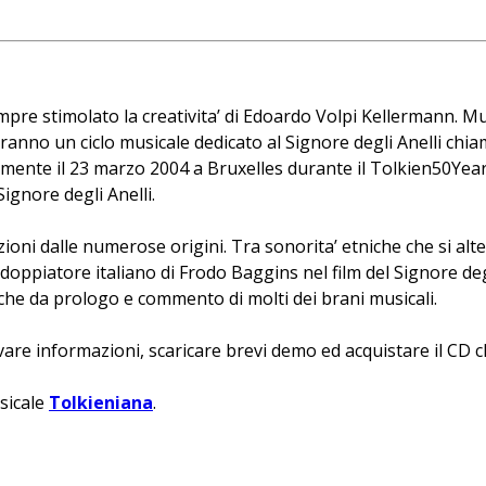
re stimolato la creativita’ di Edoardo Volpi Kellermann. Mu
ranno un ciclo musicale dedicato al Signore degli Anelli chia
ialmente il 23 marzo 2004 a Bruxelles durante il Tolkien50Yea
ignore degli Anelli.
ioni dalle numerose origini. Tra sonorita’ etniche che si alte
 doppiatore italiano di Frodo Baggins nel film del Signore degl
che da prologo e commento di molti dei brani musicali.
vare informazioni, scaricare brevi demo ed acquistare il CD c
usicale
Tolkieniana
.