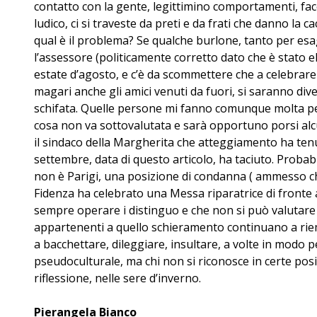
contatto con la gente, legittimino comportamenti, fac
ludico, ci si traveste da preti e da frati che danno la 
qual è il problema? Se qualche burlone, tanto per esag
l’assessore (politicamente corretto dato che è stato ele
estate d’agosto, e c’è da scommettere che a celebrare ri
magari anche gli amici venuti da fuori, si saranno di
schifata. Quelle persone mi fanno comunque molta pen
cosa non va sottovalutata e sarà opportuno porsi alc
il sindaco della Margherita che atteggiamento ha ten
settembre, data di questo articolo, ha taciuto. Proba
non è Parigi, una posizione di condanna ( ammesso che
Fidenza ha celebrato una Messa riparatrice di fronte 
sempre operare i distinguo e che non si può valutare u
appartenenti a quello schieramento continuano a riempi
a bacchettare, dileggiare, insultare, a volte in modo p
pseudoculturale, ma chi non si riconosce in certe posi
riflessione, nelle sere d’inverno.
Pierangela Bianco