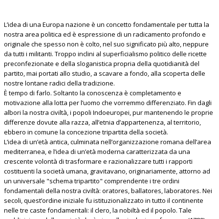
L’idea di una Europa nazione è un concetto fondamentale per tutta la
nostra area politica ed è espressione di un radicamento profondo e
originale che spesso non è colto, nel suo significato più alto, neppure
da tutti i militanti. Troppo inclini al superficialismo politico delle ricette
preconfezionate e della sloganistica propria della quotidianità del
partito, mai portati allo studio, a scavare a fondo, alla scoperta delle
nostre lontane radici della tradizione.
È tempo di farlo. Soltanto la conoscenza è completamento e
motivazione alla lotta per l’uomo che vorremmo differenziato. Fin dagli
albori la nostra civiltà, i popoli Indoeuropei, pur mantenendo le proprie
differenze dovute alla razza, all’etnia d’appartenenza, al territorio,
ebbero in comune la concezione tripartita della società.
L’idea di un’età antica, culminata nell’organizzazione romana dell’area
mediterranea, e l’idea di un’età moderna caratterizzata da una
crescente volontà di trasformare e razionalizzare tutti i rapporti
costituenti la società umana, gravitavano, originariamente, attorno ad
un universale "schema tripartito" comprendente i tre ordini
fondamentali della nostra civiltà: oratores, ballatores, laboratores. Nei
secoli, quest’ordine iniziale fu istituzionalizzato in tutto il continente
nelle tre caste fondamentali: il clero, la nobiltà ed il popolo. Tale