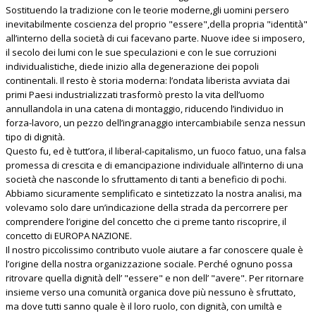
Sostituendo la tradizione con le teorie moderne,gli uomini persero
inevitabilmente coscienza del proprio "essere",della propria "identità"
all’interno della società di cui facevano parte. Nuove idee si imposero,
il secolo dei lumi con le sue speculazioni e con le sue corruzioni
individualistiche, diede inizio alla degenerazione dei popoli
continentali. Il resto è storia moderna: l’ondata liberista avviata dai
primi Paesi industrializzati trasformò presto la vita dell’uomo
annullandola in una catena di montaggio, riducendo l’individuo in
forza-lavoro, un pezzo dell’ingranaggio intercambiabile senza nessun
tipo di dignità.
Questo fu, ed è tutt’ora, il liberal-capitalismo, un fuoco fatuo, una falsa
promessa di crescita e di emancipazione individuale all’interno di una
società che nasconde lo sfruttamento di tanti a beneficio di pochi.
Abbiamo sicuramente semplificato e sintetizzato la nostra analisi, ma
volevamo solo dare un’indicazione della strada da percorrere per
comprendere l’origine del concetto che ci preme tanto riscoprire, il
concetto di EUROPA NAZIONE.
Il nostro piccolissimo contributo vuole aiutare a far conoscere quale è
l’origine della nostra organizzazione sociale. Perché ognuno possa
ritrovare quella dignità dell’ "essere" e non dell’ "avere". Per ritornare
insieme verso una comunità organica dove più nessuno è sfruttato,
ma dove tutti sanno quale è il loro ruolo, con dignità, con umiltà e