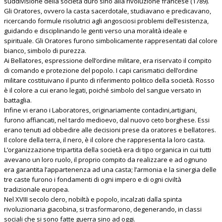
suddivisione della società durò sino alla rivoluzione francese (1789).
Gli Oratores, ovvero la casta sacerdotale, studiavano e predicavano,
ricercando formule risolutrici agli angosciosi problemi dell’esistenza,
guidando e disciplinando le genti verso una moralità ideale e
spirituale. Gli Oratores furono simbolicamente rappresentati dal colore
bianco, simbolo di purezza.
Ai Bellatores, espressione dell’ordine militare, era riservato il compito
di comando e protezione del popolo. I capi carismatici dell’ordine
militare costituivano il punto di riferimento politico della società. Rosso
è il colore a cui erano legati, poiché simbolo del sangue versato in
battaglia.
Infine vi erano i Laboratores, originariamente contadini,artigiani,
furono affiancati, nel tardo medioevo, dal nuovo ceto borghese. Essi
erano tenuti ad obbedire alle decisioni prese da oratores e bellatores.
Il colore della terra, il nero, è il colore che rappresenta la loro casta.
L’organizzazione tripartita della società era di tipo organica in cui tutti
avevano un loro ruolo, il proprio compito da realizzare e ad ognuno
era garantita l’appartenenza ad una casta; l’armonia e la sinergia delle
tre caste furono i fondamenti di ogni impero e di ogni civiltà
tradizionale europea.
Nel XVIII secolo clero, nobiltà e popolo, incalzati dalla spinta
rivoluzionaria giacobina, si trasformarono, degenerando, in classi
sociali che si sono fatte guerra sino ad oggi.