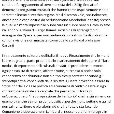
continuo foraggiamento al covo marxista dello Zelig, fino ai più
demenziali programmi musicali che hanno come ospiti sempre e solo
"artisti" allineati al vecchio regime. Ma il discorso vale, naturalmente,
anche per le case editrici (la berlusconiana Mondadori in testa) presso
le quali è tutt’ora impossibile pubblicare un "Libro nero sul comunismo
italiano" o la storia di Sergio Ramelli ucciso dagli sprangatori di
Avanguardia Operaia, per non parlare di un testo scolastico di storia
con una visione non marxista (come quello scritto dal professor
Cardini).
Il rinnovamento culturale dell’Italia, il nuovo Rinascimento che le menti
libere sognano, parte proprio dallo scardinamento del potere di "fare
moda", di imporre modelli culturali deviati, di precludere - a monte -
ogni possibilità di crescita, affermazione, successo o anche solo
conoscenza per chiunque non sia "politically correct" secondo gli
stereotipi ormai consolidati della sinistra. Questa dovrebbe essere la
"mission" della classe politica ed economica di centro-destra in ogni
contesto decisionale sia centrale che periferico. Si tratta di
un’operazione di "riapproprazione del territorio" che ha già almeno un
esempio (anche se non proprio positivo, perché molto settario e quindi
non talmente libero e plurale) in ciò che ha fatto e sta facendo
Comunione e Liberazione in Lombardia, riuscendo a far interagire in