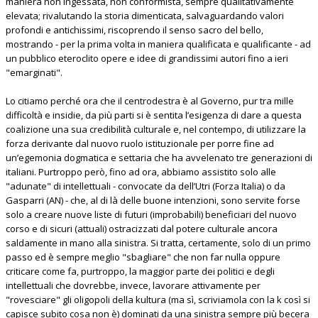
maniera non ingessata, non conformista, sempre qualitativamente
elevata; rivalutando la storia dimenticata, salvaguardando valori
profondi e antichissimi, riscoprendo il senso sacro del bello,
mostrando - per la prima volta in maniera qualificata e qualificante - ad
un pubblico eteroclito opere e idee di grandissimi autori fino a ieri
"emarginati".
Lo citiamo perché ora che il centrodestra è al Governo, pur tra mille
difficoltà e insidie, da più parti si è sentita l’esigenza di dare a questa
coalizione una sua credibilità culturale e, nel contempo, di utilizzare la
forza derivante dal nuovo ruolo istituzionale per porre fine ad
un’egemonia dogmatica e settaria che ha avvelenato tre generazioni di
italiani. Purtroppo però, fino ad ora, abbiamo assistito solo alle
"adunate" di intellettuali - convocate da dell’Utri (Forza Italia) o da
Gasparri (AN) - che, al di là delle buone intenzioni, sono servite forse
solo a creare nuove liste di futuri (improbabili) beneficiari del nuovo
corso e di sicuri (attuali) ostracizzati dal potere culturale ancora
saldamente in mano alla sinistra. Si tratta, certamente, solo di un primo
passo ed è sempre meglio "sbagliare" che non far nulla oppure
criticare come fa, purtroppo, la maggior parte dei politici e degli
intellettuali che dovrebbe, invece, lavorare attivamente per
"rovesciare" gli oligopoli della kultura (ma sì, scriviamola con la k così si
capisce subito cosa non è) dominati da una sinistra sempre più becera