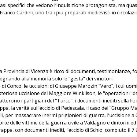
 casi specifici che vedono l’Inquisizione protagonista, ma qu
Franco Cardini, uno fra i più preparati medievisti in circolazi
la Provincia di Vicenza è ricco di documenti, testimonianze, fo
onsegnando alla memoria solo le "gesta" dei vincitori.
e di Conco, le uccisioni di Giuseppe Marozin "Vero", i cui uo
misteriosa uccisione del Maggiore Winkilson, le "operazioni" d
tterono i partigiani del "Turco", i documenti inediti sulla Foi
, la verità sull’eccidio di Pedescala, il caso del "Gruppo Maest
i, per massacrare inermi prigionieri di guerra, l’uccisione a 
e delle vittime della guerra civile a Valdagno e dintorni ed i
rappa, con documenti inediti, l’eccidio di Schio, compiuto il