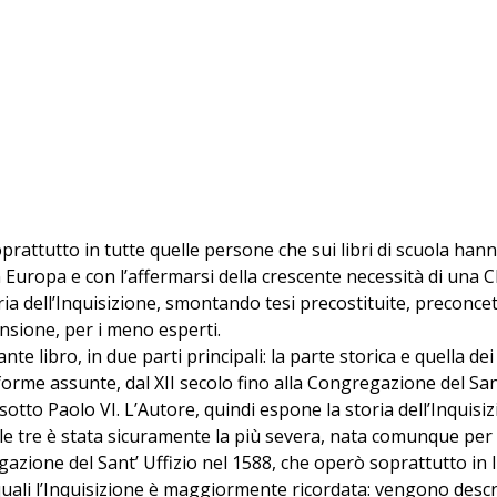
oprattutto in tutte quelle persone che sui libri di scuola han
 in Europa e con l’affermarsi della crescente necessità di una
ria dell’Inquisizione, smontando tesi precostituite, preconcet
nsione, per i meno esperti.
ibro, in due parti principali: la parte storica e quella dei s
 forme assunte, dal XII secolo fino alla Congregazione del San
tto Paolo VI. L’Autore, quindi espone la storia dell’Inquisi
ra le tre è stata sicuramente la più severa, nata comunque p
azione del Sant’ Uffizio nel 1588, che operò soprattutto in It
 quali l’Inquisizione è maggiormente ricordata: vengono descr