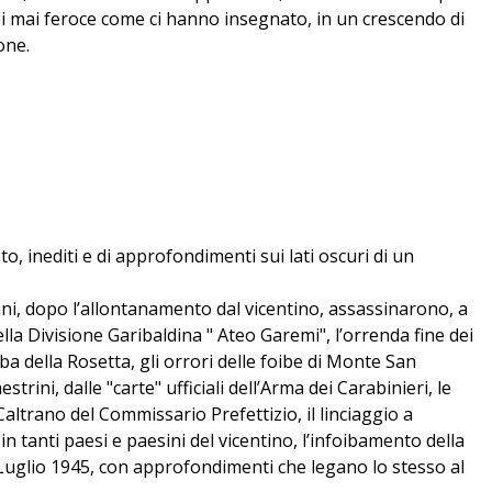
asi mai feroce come ci hanno insegnato, in un crescendo di
one.
to, inediti e di approfondimenti sui lati oscuri di un
mini, dopo l’allontanamento dal vicentino, assassinarono, a
ella Divisione Garibaldina " Ateo Garemi", l’orrenda fine dei
ba della Rosetta, gli orrori delle foibe di Monte San
rini, dalle "carte" ufficiali dell’Arma dei Carabinieri, le
Caltrano del Commissario Prefettizio, il linciaggio a
n tanti paesi e paesini del vicentino, l’infoibamento della
 7 Luglio 1945, con approfondimenti che legano lo stesso al