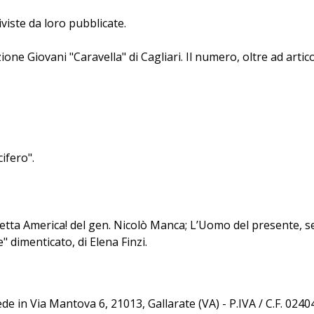
iviste da loro pubblicate.
one Giovani "Caravella" di Cagliari. Il numero, oltre ad artico
ifero".
detta America! del gen. Nicolò Manca; L’Uomo del presente, s
" dimenticato, di Elena Finzi.
sede in Via Mantova 6, 21013, Gallarate (VA) - P.IVA / C.F. 02