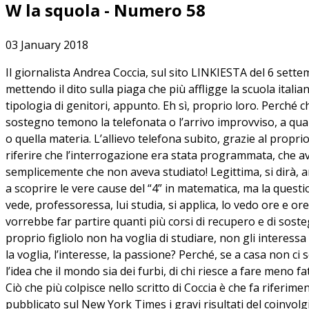
W la squola - Numero 58
03 January 2018
Il giornalista Andrea Coccia, sul sito LINKIESTA del 6 settemb
mettendo il dito sulla piaga che più affligge la scuola ita
tipologia di genitori, appunto. Eh sì, proprio loro. Perché ch
sostegno temono la telefonata o l’arrivo improvviso, a quals
o quella materia. L’allievo telefona subito, grazie al propr
riferire che l’interrogazione era stata programmata, che a
semplicemente che non aveva studiato! Legittima, si dirà, a
a scoprire le vere cause del “4” in matematica, ma la questio
vede, professoressa, lui studia, si applica, lo vedo ore e or
vorrebbe far partire quanti più corsi di recupero e di sosteg
proprio figliolo non ha voglia di studiare, non gli interess
la voglia, l’interesse, la passione? Perché, se a casa non ci
l’idea che il mondo sia dei furbi, di chi riesce a fare meno fa
Ciò che più colpisce nello scritto di Coccia è che fa riferi
pubblicato sul New York Times i gravi risultati del coinvolgi