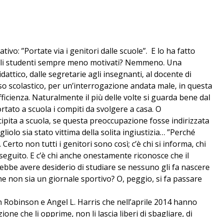
tivo: ”Portate via i genitori dalle scuole”. E lo ha fatto
No. Gli studenti sempre meno motivati? Nemmeno. Una
idattico, dalle segretarie agli insegnanti, al docente di
sso scolastico, per un’interrogazione andata male, in questa
fficienza. Naturalmente il più delle volte si guarda bene dal
tato a scuola i compiti da svolgere a casa. O
cipita a scuola, se questa preoccupazione fosse indirizzata
liolo sia stato vittima della solita ingiustizia… ”Perché
erto non tutti i genitori sono così; c’è chi si informa, chi
i seguito. E c’è chi anche onestamente riconosce che il
vrebbe avere desiderio di studiare se nessuno gli fa nascere
 che non sia un giornale sportivo? O, peggio, si fa passare
th Robinson e Angel L. Harris che nell’aprile 2014 hanno
ne che li opprime, non li lascia liberi di sbagliare, di