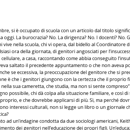
re, si è occupato di scuola con un articolo dal titolo significa
liana oggi. La burocrazia? No. La dirigenza? No. I docenti? 
i vive nella scuola, chi vi opera, dal bidello al Coordinatore d
iasi ora della giornata, di genitori angosciati per l’insucce
io cellulare, a casa, raccontando come abbia conseguito l’insu
veva saltato il precedente appuntamento o che non aveva por
nche se eccessiva, la preoccupazione del genitore che si pre
ne è che i genitori giungono con la certezza che il proprio fig
e nella sua cameretta, che studia, ma non si sente compreso”. C
no possibile, chi dà colpa alla situazione familiare, e così d
a proprio, e che dovrebbe applicarsi di più. Sì, ma perché do
 sono interessi culturali, non si legge un libro o un giornale
tica?
mento ad un’indagine condotta da due sociologi americani, Kei
mento dei genitori nell’educazione dei propri figli. Un’educazio