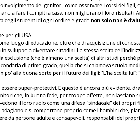
 coinvolgimento dei genitori, come osservare i corsi dei figl
mano a fare i compiti a casa, non migliorano i loro risultati. 
ta degli studenti di ogni ordine e grado
non solo non è d’aiu
he per gli USA.
ome luogo di educazione, oltre che di acquisizione di conosce
n sviluppo a diventare cittadini. La stessa scelta dell‘indiri
a esclusione (che è almeno una scelta) di altri studi perché p
econdaria di primo grado, quella che si chiamava scuola media
 po’ alla buona sorte per il futuro dei figli: “L’ha scelta lui”; 
essere super-protettivi. E questo è ancora più evidente, dr
tori che, in buona fede, per troppo affetto, non lasciano cres
edono il loro ruolo come una difesa “sindacale” dei propri fig
si adagiano e si comportano proprio come i bambini che, pia
scere da persone adulte e consapevoli, responsabili del propri