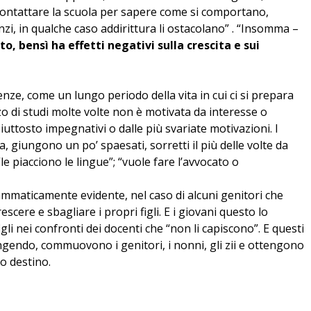
i, contattare la scuola per sapere come si comportano,
Anzi, in qualche caso addirittura li ostacolano” . “Insomma –
to, bensì ha effetti negativi sulla crescita e sui
nze, come un lungo periodo della vita in cui ci si prepara
zzo di studi molte volte non è motivata da interesse o
iuttosto impegnativi o dalle più svariate motivazioni. I
, giungono un po’ spaesati, sorretti il più delle volte da
“le piacciono le lingue”; “vuole fare l’avvocato o
ammaticamente evidente, nel caso di alcuni genitori che
cere e sbagliare i propri figli. E i giovani questo lo
li nei confronti dei docenti che “non li capiscono”. E questi
ngendo, commuovono i genitori, i nonni, gli zii e ottengono
o destino.