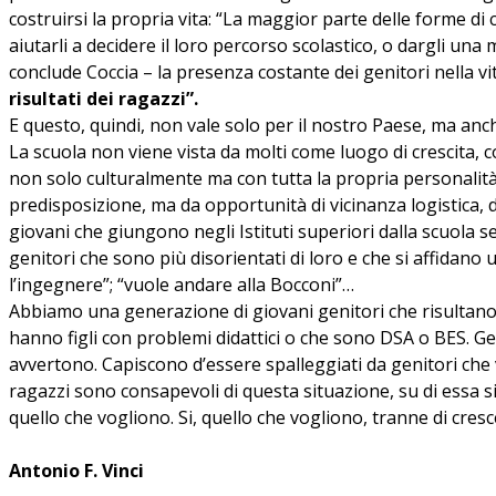
costruirsi la propria vita: “La maggior parte delle forme di
aiutarli a decidere il loro percorso scolastico, o dargli una 
conclude Coccia – la presenza costante dei genitori nella vi
risultati dei ragazzi”.
E questo, quindi, non vale solo per il nostro Paese, ma anc
La scuola non viene vista da molti come luogo di crescita, c
non solo culturalmente ma con tutta la propria personalità i
predisposizione, ma da opportunità di vicinanza logistica, d
giovani che giungono negli Istituti superiori dalla scuola s
genitori che sono più disorientati di loro e che si affidano un
l’ingegnere”; “vuole andare alla Bocconi”…
Abbiamo una generazione di giovani genitori che risultano 
hanno figli con problemi didattici o che sono DSA o BES. Geni
avvertono. Capiscono d’essere spalleggiati da genitori che v
ragazzi sono consapevoli di questa situazione, su di essa 
quello che vogliono. Si, quello che vogliono, tranne di cre
Antonio F. Vinci