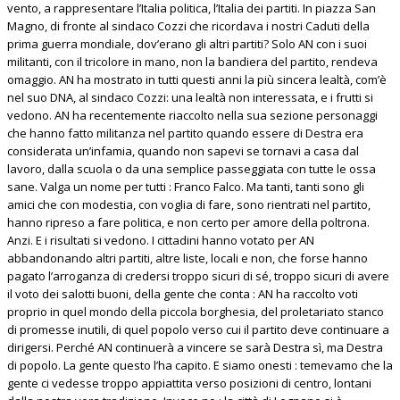
vento, a rappresentare l’Italia politica, l’Italia dei partiti. In piazza San
Magno, di fronte al sindaco Cozzi che ricordava i nostri Caduti della
prima guerra mondiale, dov’erano gli altri partiti? Solo AN con i suoi
militanti, con il tricolore in mano, non la bandiera del partito, rendeva
omaggio. AN ha mostrato in tutti questi anni la più sincera lealtà, com’è
nel suo DNA, al sindaco Cozzi: una lealtà non interessata, e i frutti si
vedono. AN ha recentemente riaccolto nella sua sezione personaggi
che hanno fatto militanza nel partito quando essere di Destra era
considerata un’infamia, quando non sapevi se tornavi a casa dal
lavoro, dalla scuola o da una semplice passeggiata con tutte le ossa
sane. Valga un nome per tutti : Franco Falco. Ma tanti, tanti sono gli
amici che con modestia, con voglia di fare, sono rientrati nel partito,
hanno ripreso a fare politica, e non certo per amore della poltrona.
Anzi. E i risultati si vedono. I cittadini hanno votato per AN
abbandonando altri partiti, altre liste, locali e non, che forse hanno
pagato l’arroganza di credersi troppo sicuri di sé, troppo sicuri di avere
il voto dei salotti buoni, della gente che conta : AN ha raccolto voti
proprio in quel mondo della piccola borghesia, del proletariato stanco
di promesse inutili, di quel popolo verso cui il partito deve continuare a
dirigersi. Perché AN continuerà a vincere se sarà Destra sì, ma Destra
di popolo. La gente questo l’ha capito. E siamo onesti : temevamo che la
gente ci vedesse troppo appiattita verso posizioni di centro, lontani