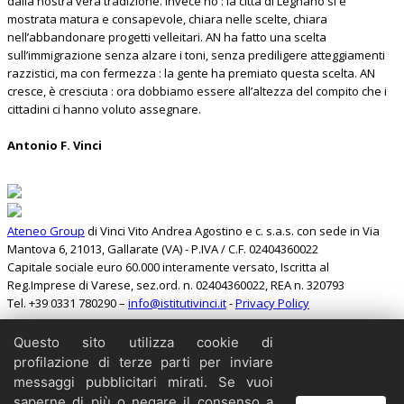
dalla nostra vera tradizione. Invece no : la città di Legnano si è
mostrata matura e consapevole, chiara nelle scelte, chiara
nell’abbandonare progetti velleitari. AN ha fatto una scelta
sull’immigrazione senza alzare i toni, senza prediligere atteggiamenti
razzistici, ma con fermezza : la gente ha premiato questa scelta. AN
cresce, è cresciuta : ora dobbiamo essere all’altezza del compito che i
cittadini ci hanno voluto assegnare.
Antonio F. Vinci
Ateneo Group
di Vinci Vito Andrea Agostino e c. s.a.s. con sede in Via
Mantova 6, 21013, Gallarate (VA) - P.IVA / C.F. 02404360022
Capitale sociale euro 60.000 interamente versato, Iscritta al
Reg.Imprese di Varese, sez.ord. n. 02404360022, REA n. 320793
Tel. +39 0331 780290 –
info@istitutivinci.it
-
Privacy Policy
Questo sito utilizza cookie di
Search
profilazione di terze parti per inviare
Home
messaggi pubblicitari mirati. Se vuoi
Il Barbarossa
saperne di più o negare il consenso a