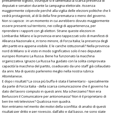
prettamente logistici, ovunque si è lamentata la scarsa presenza di
deputati e senatori durante la campagna elettorale. Assenza
maggiormente colpevole perché alla vigilia delle elezioni politiche che li
vedrà protagonisti, al di là della fine prematura o meno del governo.
Non si capisce : in un momento in cui avrebbero dovuto maggiormente
essere presenti sul territorio, nei collegi di appartenenza, per
riprendere i rapporti con gli elettori. Strane queste elezioni in
Lombardia: Milano e la provincia erano tappezzati solo di manifesti di
Alleanza Nazionale e, in tono minore, di Forza Italia; la presenza degli
altri partiti era appena visibile. E le cariche istituzionali? Nella provincia
nord di Milano si è visto in modo significativo solo il neo deputato
europeo Romano La Russa. Bene ha funzionato la macchina
organizzativa. Ignazio La Russa ha guidato con la solita comprovata
capacità la macchina del partito, coadiuvato da uno staff già collaudato
da anni. Ma di questo parleremo meglio nella nostra rubrica
Altomilanese.
E dopo i risultati? La cosa più buffa è stata il lamentarsi - specialmente
da parte di Forza Italia - della scarsa comunicazione che il governo ha
dato del lavoro compiuto in questi anni. Ma scherziamo? Non era
Berlusconi il Comunicatore per antonomasia? Non è il proprietario di
ben tre reti televisive? Qualcosa non quadra.
Non entriamo nel merito dei motivi della sconfitta: di analisi di questi
risultati per dritto e per rovescio, dall’alto e dal basso, ne sono state