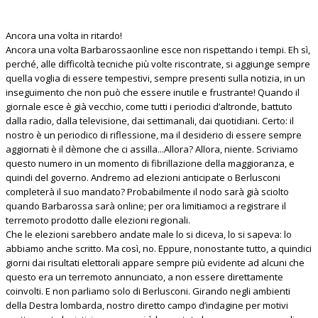
Ancora una volta in ritardo!
Ancora una volta Barbarossaonline esce non rispettando i tempi. Eh sì,
perché, alle difficoltà tecniche più volte riscontrate, si aggiunge sempre
quella voglia di essere tempestivi, sempre presenti sulla notizia, in un
inseguimento che non può che essere inutile e frustrante! Quando il
giornale esce è già vecchio, come tutti i periodici d’altronde, battuto
dalla radio, dalla televisione, dai settimanali, dai quotidiani. Certo: il
nostro è un periodico di riflessione, ma il desiderio di essere sempre
aggiornati è il dèmone che ci assilla...Allora? Allora, niente. Scriviamo
questo numero in un momento di fibrillazione della maggioranza, e
quindi del governo. Andremo ad elezioni anticipate o Berlusconi
completerà il suo mandato? Probabilmente il nodo sarà già sciolto
quando Barbarossa sarà online; per ora limitiamoci a registrare il
terremoto prodotto dalle elezioni regionali.
Che le elezioni sarebbero andate male lo si diceva, lo si sapeva: lo
abbiamo anche scritto. Ma così, no. Eppure, nonostante tutto, a quindici
giorni dai risultati elettorali appare sempre più evidente ad alcuni che
questo era un terremoto annunciato, a non essere direttamente
coinvolti. E non parliamo solo di Berlusconi. Girando negli ambienti
della Destra lombarda, nostro diretto campo d’indagine per motivi