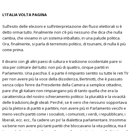
L’ITALIA VOLTA PAGINA
Sull’esito delle elezioni e sull’interpretazione dei flussi elettorali si è
detto ormai tutto. Finalmente non c’è più nessuno che dica che nulla
cambia, che viviamo in un sistema imballato, in una palude politica.
Ora, finalmente, si parla di terremoto politico, di tsunami, di nulla è più
come prima.
Il divario con gli altri paesi di cultura e tradizione occidentale pare si
stia per colmare del tutto: non più di quattro, cinque partiti in
Parlamento. Una pacchia. E a parte il rimpianto sentito su tutte le reti TV
per non avere più la voce della dissidenza, Bertinotti, che è passato
senza colpo ferire da Presidente della Camera a semplice cittadino,
pare che gli italiani non rimpiangano più di tanto quella che era la
caratteristica del nostro schieramento politico: la pluralità e la vivacità
delle tradizioni,degli ideali. Perché, se è vero che nessuno sopportava
più la pletora di partiti e partitini, non avere più in Parlamento vecchi e
meno vecchi partiti come i socialisti, i comunisti, i verdi, i repubblicani, i
liberali, ecc. ecc., fa cadere un po’ la dialettica parlamentare. Insomma:
va bene non avere più tanti partiti che bloccavano la vita politica, ma il