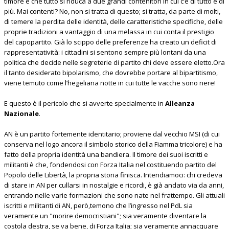
timore è che tutto si riduca a due grandi contenitori in cui c’è di tutto e di
più. Mai contenti? No, non si tratta di questo; si tratta, da parte di molti,
di temere la perdita delle identità, delle caratteristiche specifiche, delle
proprie tradizioni a vantaggio di una melassa in cui conta il prestigio
del capopartito. Già lo scippo delle preferenze ha creato un deficit di
rappresentatività: i cittadini si sentono sempre più lontani da una
politica che decide nelle segreterie di partito chi deve essere eletto.Ora
il tanto desiderato bipolarismo, che dovrebbe portare al bipartitismo,
viene temuto come l’hegeliana notte in cui tutte le vacche sono nere!
E questo è il pericolo che si avverte specialmente in
Alleanza
Nazionale
.
AN è un partito fortemente identitario; proviene dal vecchio MSI (di cui
conserva nel logo ancora il simbolo storico della Fiamma tricolore) e ha
fatto della propria identità una bandiera. Il timore dei suoi iscritti e
militanti è che, fondendosi con Forza Italia nel costituendo partito del
Popolo delle Libertà, la propria storia finisca. Intendiamoci: chi credeva
di stare in AN per cullarsi in nostalgie e ricordi, è già andato via da anni,
entrando nelle varie formazioni che sono nate nel frattempo. Gli attuali
iscritti e militanti di AN, però,temono che l’ingresso nel PdL sia
veramente un "morire democristiani"; sia veramente diventare la
costola destra, se va bene, di Forza Italia; sia veramente annacquare