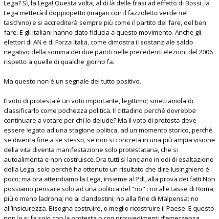
Lega? Sì, la Lega! Questa volta, al di là delle frasi ad effetto di Bossi, la
Lega metterà il doppiopetto (magari con il fazzoletto verde nel
taschino) e si accrediterà sempre più come il partito del fare, del ben
fare. E gli italiani hanno dato fiducia a questo movimento. Anche gli
elettori di AN e di Forza Italia, come dimostra il sostanziale saldo
negativo della somma dei due partiti nelle precedenti elezioni del 2006
rispetto a quelle di qualche giorno fa.
Ma questo non è un segnale del tutto positivo.
Il voto di protesta è un voto importante, legittimo; smettiamola di
classificarlo come pochezza politica. Il cittadino perché dovrebbe
continuare a votare per chi lo delude? Ma il voto di protesta deve
essere legato ad una stagione politica, ad un momento storico, perché
se diventa fine a se stesso, se non si concreta in una più ampia visione
della vita diventa manifestazione solo protestataria, che si
autoalimenta e non costruisce.Ora tutti si lanciano in odi di esaltazione
della Lega, solo perché ha ottenuto un risultato che dire lusinghiero è
poco; ma ora attendiamo la Lega, insieme al PdL,alla prova dei fatti.Non
possiamo pensare solo ad una politica del "no" : no alle tasse di Roma,
più o meno ladrona; no ai clandestini; no alla fine di Malpensa; no
all’insicurezza. Bisogna costruire, o meglio ricostruire il Paese. E questo
non lo si fa solo con la protesta o con provvedimenti d’emergenza,