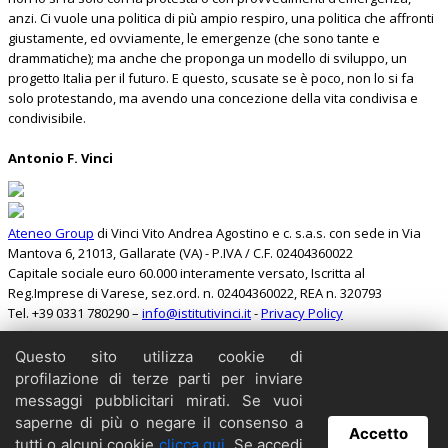
anzi. Ci vuole una politica di più ampio respiro, una politica che affronti
giustamente, ed ovviamente, le emergenze (che sono tante e
drammatiche); ma anche che proponga un modello di sviluppo, un
progetto Italia per il futuro. E questo, scusate se è poco, non lo si fa
solo protestando, ma avendo una concezione della vita condivisa e
condivisibile.
Antonio F. Vinci
Ateneo Group
di Vinci Vito Andrea Agostino e c. s.a.s. con sede in Via
Mantova 6, 21013, Gallarate (VA) - P.IVA / C.F. 02404360022
Capitale sociale euro 60.000 interamente versato, Iscritta al
Reg.Imprese di Varese, sez.ord. n. 02404360022, REA n. 320793
Tel. +39 0331 780290 –
info@istitutivinci.it
-
Privacy Policy
Questo sito utilizza cookie di
Search
profilazione di terze parti per inviare
Home
messaggi pubblicitari mirati. Se vuoi
Il Barbarossa
saperne di più o negare il consenso a
Accetto
Collabora
tutti o alcuni cookie
clicca qui
. Se accedi