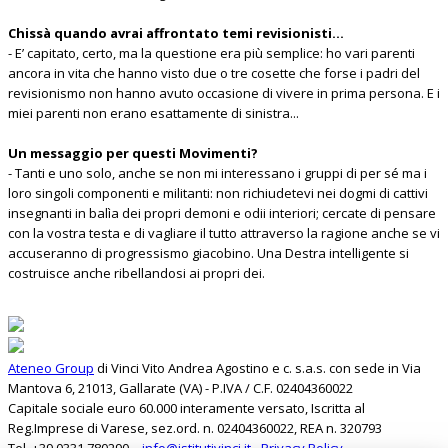
Chissà quando avrai affrontato temi revisionisti...
- E’ capitato, certo, ma la questione era più semplice: ho vari parenti
ancora in vita che hanno visto due o tre cosette che forse i padri del
revisionismo non hanno avuto occasione di vivere in prima persona. E i
miei parenti non erano esattamente di sinistra...
Un messaggio per questi Movimenti?
- Tanti e uno solo, anche se non mi interessano i gruppi di per sé ma i
loro singoli componenti e militanti: non richiudetevi nei dogmi di cattivi
insegnanti in balìa dei propri demoni e odii interiori; cercate di pensare
con la vostra testa e di vagliare il tutto attraverso la ragione anche se vi
accuseranno di progressismo giacobino. Una Destra intelligente si
costruisce anche ribellandosi ai propri dei.
Ateneo Group
di Vinci Vito Andrea Agostino e c. s.a.s. con sede in Via
Mantova 6, 21013, Gallarate (VA) - P.IVA / C.F. 02404360022
Capitale sociale euro 60.000 interamente versato, Iscritta al
Reg.Imprese di Varese, sez.ord. n. 02404360022, REA n. 320793