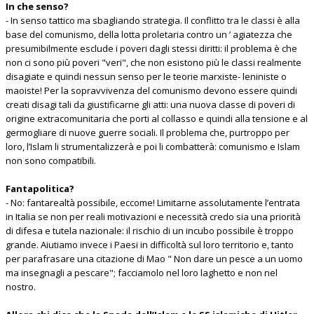
In che senso?
- In senso tattico ma sbagliando strategia. Il conflitto tra le classi è alla
base del comunismo, della lotta proletaria contro un ’ agiatezza che
presumibilmente esclude i poveri dagli stessi diritti: il problema è che
non ci sono più poveri "veri", che non esistono più le classi realmente
disagiate e quindi nessun senso per le teorie marxiste- leniniste o
maoiste! Per la sopravvivenza del comunismo devono essere quindi
creati disagi tali da giustificarne gli atti: una nuova classe di poveri di
origine extracomunitaria che porti al collasso e quindi alla tensione e al
germogliare di nuove guerre sociali. Il problema che, purtroppo per
loro, l’Islam li strumentalizzerà e poi li combatterà: comunismo e Islam
non sono compatibili.
Fantapolitica?
- No: fantarealtà possibile, eccome! Limitarne assolutamente l’entrata
in Italia se non per reali motivazioni e necessità credo sia una priorità
di difesa e tutela nazionale: il rischio di un incubo possibile è troppo
grande. Aiutiamo invece i Paesi in difficoltà sul loro territorio e, tanto
per parafrasare una citazione di Mao " Non dare un pesce a un uomo
ma insegnagli a pescare"; facciamolo nel loro laghetto e non nel
nostro.