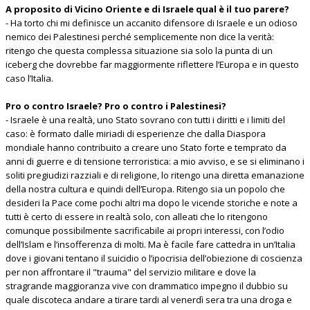
A proposito di Vicino Oriente e di Israele qual è il tuo parere?
- Ha torto chi mi definisce un accanito difensore di Israele e un odioso
nemico dei Palestinesi perché semplicemente non dice la verità:
ritengo che questa complessa situazione sia solo la punta di un
iceberg che dovrebbe far maggiormente riflettere l’Europa e in questo
caso l’Italia.
Pro o contro Israele? Pro o contro i Palestinesi?
- Israele è una realtà, uno Stato sovrano con tutti i diritti e i limiti del
caso: è formato dalle miriadi di esperienze che dalla Diaspora
mondiale hanno contribuito a creare uno Stato forte e temprato da
anni di guerre e di tensione terroristica: a mio avviso, e se si eliminano i
soliti pregiudizi razziali e di religione, lo ritengo una diretta emanazione
della nostra cultura e quindi dell’Europa. Ritengo sia un popolo che
desideri la Pace come pochi altri ma dopo le vicende storiche e note a
tutti è certo di essere in realtà solo, con alleati che lo ritengono
comunque possibilmente sacrificabile ai propri interessi, con l’odio
dell’Islam e l’insofferenza di molti. Ma è facile fare cattedra in un’Italia
dove i giovani tentano il suicidio o l’ipocrisia dell’obiezione di coscienza
per non affrontare il "trauma" del servizio militare e dove la
stragrande maggioranza vive con drammatico impegno il dubbio su
quale discoteca andare a tirare tardi al venerdì sera tra una droga e