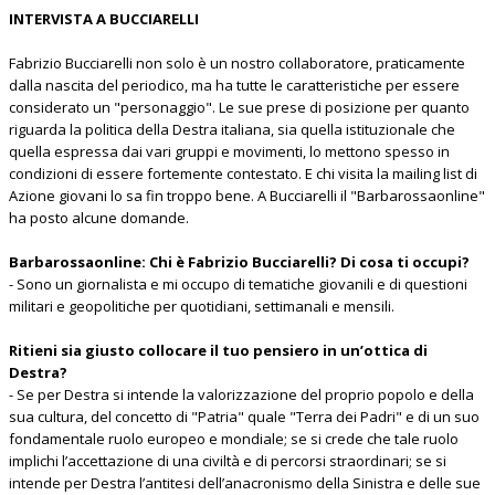
INTERVISTA A BUCCIARELLI
Fabrizio Bucciarelli non solo è un nostro collaboratore, praticamente
dalla nascita del periodico, ma ha tutte le caratteristiche per essere
considerato un "personaggio". Le sue prese di posizione per quanto
riguarda la politica della Destra italiana, sia quella istituzionale che
quella espressa dai vari gruppi e movimenti, lo mettono spesso in
condizioni di essere fortemente contestato. E chi visita la mailing list di
Azione giovani lo sa fin troppo bene. A Bucciarelli il "Barbarossaonline"
ha posto alcune domande.
Barbarossaonline: Chi è Fabrizio Bucciarelli? Di cosa ti occupi?
- Sono un giornalista e mi occupo di tematiche giovanili e di questioni
militari e geopolitiche per quotidiani, settimanali e mensili.
Ritieni sia giusto collocare il tuo pensiero in un’ottica di
Destra?
- Se per Destra si intende la valorizzazione del proprio popolo e della
sua cultura, del concetto di "Patria" quale "Terra dei Padri" e di un suo
fondamentale ruolo europeo e mondiale; se si crede che tale ruolo
implichi l’accettazione di una civiltà e di percorsi straordinari; se si
intende per Destra l’antitesi dell’anacronismo della Sinistra e delle sue