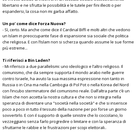
libertario e ne sfrutta le possibilità e le tutele per fini illeciti o per
espandersi, la cosa non mi garba affatto.
Un po’ come dice Forza Nuova?
- Sì, certo. Ma anche come dice il Cardinal Biffi e molti altri che vedono
un Islam in preoccupante fase di espansione sia sociale che politica
che religiosa. E con l’Islam non si scherza quando assume le sue forme
più estreme...
Ti riferisci a Bin Laden?
- Mi riferisco a due parallelismi: uno ideologico e l’altro religioso. Il
comunismo, che da sempre supporta il mondo arabo nelle guerre
contro Israele, ha avuto la sua massima espressione non tanto in
Russia o in Cina ma nella Cambogia di Pol Pot o nella Korea del Nord
con l’incubo sterminatore del comunismo reale. Dall’altra parte c’è un
Islam che non accetta la nostra cultura e che non si integra nella
speranza di diventare una "società nella società" e che si inserisce
poco a poco in tutto il tessuto della nazione per poi forse un giorno
sovvertirlo. E con il supporto di quelle sinistre che lo coccolano, lo
vezzeggiano senza farlo progredire o limitare e con la speranza di
sfruttarne le rabbie e le frustrazioni per scopi elettorali..