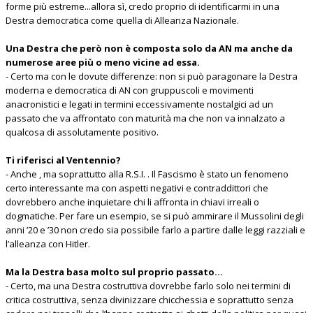
forme più estreme...allora sì, credo proprio di identificarmi in una
Destra democratica come quella di Alleanza Nazionale.
Una Destra che però non è composta solo da AN ma anche da
numerose aree più o meno vicine ad essa.
- Certo ma con le dovute differenze: non si può paragonare la Destra
moderna e democratica di AN con gruppuscoli e movimenti
anacronistici e legati in termini eccessivamente nostalgici ad un
passato che va affrontato con maturità ma che non va innalzato a
qualcosa di assolutamente positivo.
Ti riferisci al Ventennio?
- Anche , ma soprattutto alla R.S.I. . Il Fascismo è stato un fenomeno
certo interessante ma con aspetti negativi e contraddittori che
dovrebbero anche inquietare chi li affronta in chiavi irreali o
dogmatiche. Per fare un esempio, se si può ammirare il Mussolini degli
anni ’20 e ’30 non credo sia possibile farlo a partire dalle leggi razziali e
l’alleanza con Hitler.
Ma la Destra basa molto sul proprio passato...
- Certo, ma una Destra costruttiva dovrebbe farlo solo nei termini di
critica costruttiva, senza divinizzare chicchessia e soprattutto senza