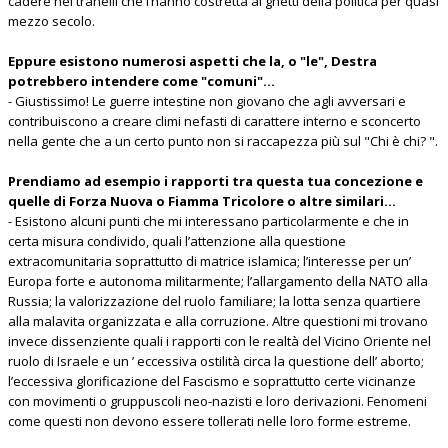
cadere nei tranelli che l’hanno costretta ai ghetti della politica per quasi
mezzo secolo.
Eppure esistono numerosi aspetti che la, o "le", Destra
potrebbero intendere come "comuni"...
- Giustissimo! Le guerre intestine non giovano che agli avversari e
contribuiscono a creare climi nefasti di carattere interno e sconcerto
nella gente che a un certo punto non si raccapezza più sul "Chi è chi? ".
Prendiamo ad esempio i rapporti tra questa tua concezione e
quelle di Forza Nuova o Fiamma Tricolore o altre similari...
- Esistono alcuni punti che mi interessano particolarmente e che in
certa misura condivido, quali l’attenzione alla questione
extracomunitaria soprattutto di matrice islamica; l’interesse per un’
Europa forte e autonoma militarmente; l’allargamento della NATO alla
Russia; la valorizzazione del ruolo familiare; la lotta senza quartiere
alla malavita organizzata e alla corruzione. Altre questioni mi trovano
invece dissenziente quali i rapporti con le realtà del Vicino Oriente nel
ruolo di Israele e un ’ eccessiva ostilità circa la questione dell’ aborto;
l’eccessiva glorificazione del Fascismo e soprattutto certe vicinanze
con movimenti o gruppuscoli neo-nazisti e loro derivazioni. Fenomeni
come questi non devono essere tollerati nelle loro forme estreme.