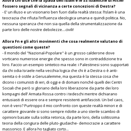
Allora chi dice che la Spada dell’Islam e le SS islamiche di Hitler
fossero segnali di vicinanza a certe concezioni di Destra?
- E’ un illuso e un visionario ben fuori dalla realtà stessa: l’Islam è una
teocrazia che rifiuta l’influenza ideologica umana e quindi politica. No,
nessuna speranza che non sia quella della strumentalizzazione da
parte loro delle nostre debolezze....civili!
Allora Fn e gli altri movimenti che cosa realmente valutano di
questioni come queste?
- Il mondo del "Nazional-Popolare" è un grosso calderone dove
vorticano numerose energie che spesso sono in contraddizione tra
loro. Faccio un esempio sintetico ma reale: i Palestinesi sono supportati
da chi odia Israele nella vecchia logica che chi è a Destra o è anti-
semita o è ostile a Gerusalemme, ma questa è la stessa cosa che
dicono i comunisti di ieri, di oggi e di domani nonché quelli dei Centri
Sociali che però si gloriano della loro liberazione da parte dei loro
kompagni dell’ Armata Rossa contro i tedeschi mentre dichiarano
entusiasti di essere ora e sempre resistenti antifascisti. Un bel caos,
non è vero? Purtroppo il mio confronto con queste realtà minori e di
carattere giovanile si sono sempre ridotte a uno sterile scambio di
opinioni basate sulla solita retorica, da parte loro, della solitissima
teoria della congiura delle pluto-giudaiche- democrazie a carattere
massonico. E allora ho tagliato corto...