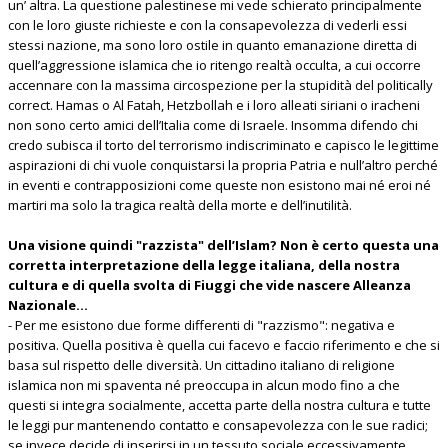
un’ altra. La questione palestinese mi vede schierato principalmente
con le loro giuste richieste e con la consapevolezza di vederli essi
stessi nazione, ma sono loro ostile in quanto emanazione diretta di
quell’aggressione islamica che io ritengo realtà occulta, a cui occorre
accennare con la massima circospezione per la stupidità del politically
correct. Hamas o Al Fatah, Hetzbollah e i loro alleati siriani o iracheni
non sono certo amici dell’Italia come di Israele. Insomma difendo chi
credo subisca il torto del terrorismo indiscriminato e capisco le legittime
aspirazioni di chi vuole conquistarsi la propria Patria e null’altro perché
in eventi e contrapposizioni come queste non esistono mai né eroi né
martiri ma solo la tragica realtà della morte e dell’inutilità.
Una visione quindi "razzista" dell’Islam? Non è certo questa una
corretta interpretazione della legge italiana, della nostra
cultura e di quella svolta di Fiuggi che vide nascere Alleanza
Nazionale...
- Per me esistono due forme differenti di "razzismo": negativa e
positiva. Quella positiva è quella cui facevo e faccio riferimento e che si
basa sul rispetto delle diversità. Un cittadino italiano di religione
islamica non mi spaventa né preoccupa in alcun modo fino a che
questi si integra socialmente, accetta parte della nostra cultura e tutte
le leggi pur mantenendo contatto e consapevolezza con le sue radici;
se invece decide di inserirsi in un tessuto sociale eccessivamente