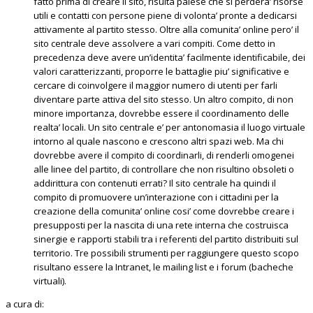
fatto prima di creare il sito, risulta palese che si perdera’ risorse
utili e contatti con persone piene di volonta’ pronte a dedicarsi
attivamente al partito stesso. Oltre alla comunita’ online pero’ il
sito centrale deve assolvere a vari compiti. Come detto in
precedenza deve avere un’identita’ facilmente identificabile, dei
valori caratterizzanti, proporre le battaglie piu’ significative e
cercare di coinvolgere il maggior numero di utenti per farli
diventare parte attiva del sito stesso. Un altro compito, di non
minore importanza, dovrebbe essere il coordinamento delle
realta’ locali. Un sito centrale e’ per antonomasia il luogo virtuale
intorno al quale nascono e crescono altri spazi web. Ma chi
dovrebbe avere il compito di coordinarli, di renderli omogenei
alle linee del partito, di controllare che non risultino obsoleti o
addirittura con contenuti errati? Il sito centrale ha quindi il
compito di promuovere un’interazione con i cittadini per la
creazione della comunita’ online cosi’ come dovrebbe creare i
presupposti per la nascita di una rete interna che costruisca
sinergie e rapporti stabili tra i referenti del partito distribuiti sul
territorio. Tre possibili strumenti per raggiungere questo scopo
risultano essere la Intranet, le mailing list e i forum (bacheche
virtuali).
a cura di: