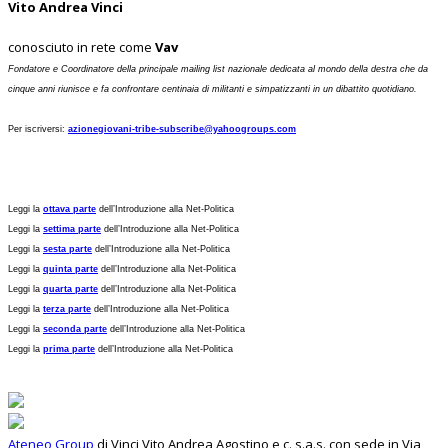
Vito Andrea Vinci
conosciuto in rete come
Vav
Fondatore e Coordinatore della principale mailing list nazionale dedicata al mondo della destra che da
cinque anni riunisce e fa confrontare centinaia di militanti e simpatizzanti in un dibattito quotidiano.
Per iscriversi:
azionegiovani-tribe-subscribe@yahoogroups.com
Leggi la
ottava parte
dell’Introduzione alla Net-Politica
Leggi la
settima parte
dell’Introduzione alla Net-Politica
Leggi la
sesta parte
dell’Introduzione alla Net-Politica
Leggi la
quinta parte
dell’Introduzione alla Net-Politica
Leggi la
quarta parte
dell’Introduzione alla Net-Politica
Leggi la
terza parte
dell’Introduzione alla Net-Politica
Leggi la
seconda parte
dell’Introduzione alla Net-Politica
Leggi la
prima parte
dell’Introduzione alla Net-Politica
Ateneo Group
di Vinci Vito Andrea Agostino e c. s.a.s. con sede in Via