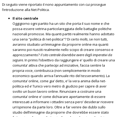
Di seguito viene riportato il nono appuntamento con cui prosegue
l’introduzione alla Net-Politica.
Il sito centrale
Oggigiorno ogni partito ha un sito che porta il suo nome e che
possa essere vetrina particolareggiata delle battaglie politiche
nazionali promosse. Ma quanti partiti realmente hanno adottato
una seria "politica di net-politica"? Di certo molti, se non tutti,
avranno studiato un’immagine da proporre online ma quanti
saranno poi riusciti realmente nello scopo di creare consenso e
apprezzamento?
Il sito centrale dovrebbe avere degli imperativi da
seguire.
In primis l’obiettivo da raggiungere e’ quello di creare una
comunita’ attiva che partecipi ad iniziative, faccia sentire la
propria voce, contribuisca (non semplicemente in modo
economico quando arriva l’annuale rito del tesseramento). La
comunita’ online, come gia’ detto, e’ la vera anima della net-
politica ed e’ l’unico vero metro di giudizio per capire di aver
svolto un buon lavoro online. Rinunciare a costruire una
comunita’ online e’ come dichiarare apertamente di essere
interessati a informare i cittadini senza pero’ desiderar ricevere
un’opinione da parte loro. Oltre a far venire dei dubbi sullo
studio dell’immagine da proporre che dovrebbe essere stato