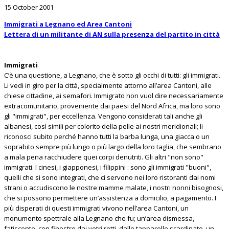
15 October 2001
Immigrati a Legnano ed Area Cantoni
Lettera di un militante di AN sulla presenza del partito in città
Immigrati
C’è una questione, a Legnano, che è sotto gli occhi di tutti: gli immigrati.
Li vedi in giro per la città, specialmente attorno all’area Cantoni, alle
chiese cittadine, ai semafori. Immigrato non vuol dire necessariamente
extracomunitario, proveniente dai paesi del Nord Africa, ma loro sono
gli "immigrati", per eccellenza. Vengono considerati tali anche gli
albanesi, così simili per colorito della pelle ai nostri meridionali; li
riconosci subito perché hanno tutti la barba lunga, una giacca o un
soprabito sempre più lungo o più largo della loro taglia, che sembrano
a mala pena racchiudere quei corpi denutriti. Gli altri "non sono"
immigrati. I cinesi, i giapponesi, i filippini : sono gli immigrati "buoni",
quelli che si sono integrati, che ci servono nei loro ristoranti dai nomi
strani o accudiscono le nostre mamme malate, i nostri nonni bisognosi,
che si possono permettere un’assistenza a domicilio, a pagamento. I
più disperati di questi immigrati vivono nell’area Cantoni, un
monumento spettrale alla Legnano che fu; un’area dismessa,
fatiscente, con finestre dai vetri rotti, dalle tapparelle scardinate, un