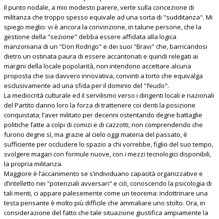
Il punto nodale, a mio modesto parere, verte sulla concezione di
militanza che troppo spesso equivale ad una sorta di "sudditanza". Mi
spiego meglio: vi è ancora la convinzione, in talune persone, che la
gestione della "sezione" debba essere affidata alla logica
manzoniana di un "Don Rodrigo" e dei suoi "Bravi" che, barricandosi
dietro un ostinata paura di essere accantonati e quindi relegati ai
margini della locale popolarità, non intendono accettare alcuna
proposta che sia davvero innovativa, convinti a torto che equivalga
esclusivamente ad una sfida per il dominio del "feudo".
La mediocrità culturale ed il servilismo verso i dirigenti locali e nazionali
del Partito danno loro la forza di trattenere coi denti la posizione
conquistata; l’aver militato per decenni ostentando degne battaglie
politiche fatte a colpi di comizi e di cazzotti, non comprendendo che
furono degne sì, ma grazie al cielo oggi materia del passato, è
sufficiente per occludere lo spazio a chi vorrebbe, figlio del suo tempo,
svolgere magari con formule nuove, con i mezzi tecnologici disponibili,
la propria militanza.
Maggiore è l’accanimento se s’individuano capacità organizzative e
d’intelletto nei "potenziali avversari" e ciò, conoscendo la psicologia di
tali menti, ci appare palesemente come un teorema: indottrinare una
testa pensante è molto più difficile che ammaliare uno stolto. Ora, in
considerazione del fatto che tale situazione giustifica ampiamente la