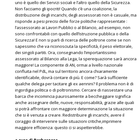
uno è quello dei Servizi sociali e l’altro quello della Sicurezza.
Non facciamo gli ipocriti! Quando c’è una coalizione, la
distribuzione degli incarichi, degli assessorati non è casuale, ma
risponde a pesi precisi delle forze politiche rappresentate :
l’assessorato ai Lavori Pubblici o al Bilancio, ad esempio, non
sono confrontabili con quello dell’Istruzione pubblica o della
Sicurezza! E non si parli di ricerca delle poltrone come se non
sapessimo che va riconosciuta la specificità, il peso elettorale,
dei singoli partiti. Ora, consegnando l’importantissimo
assessorato al Bilancio alla Lega, la sperequazione sarà ancora
maggiore! La componente di AN, ormai a livello nazionale
confluita nel PdL, ma sul territorio ancora chiaramente
identificabile, dovrà contare di più. E come? Sarà sufficiente
qualche delega per tacitare gli ex aennini? Il problema non è di
ingordigia politica o di poltronismo. Cercare di riassestare una
barca che incomincia paurosamente a beccheggiare significa
anche assegnare delle, nuove, responsabilità, grazie alle quali
si potrà affrontare con maggiore determinazione la situazione
che si è venuta a creare. Redistribuire gli incarichi, avere il
coraggio di intervenire sulle situazioni critiche,imprimere
maggiore efficienza: questo ci si aspetterebbe.