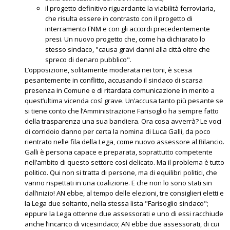
il progetto definitivo riguardante la viabilità ferroviaria,
che risulta essere in contrasto con il progetto di
interramento FNM e con gli accordi precedentemente
presi. Un nuovo progetto che, come ha dichiarato lo
stesso sindaco, "causa gravi danni alla città oltre che
spreco di denaro pubblico".
L’opposizione, solitamente moderata nei toni, è scesa
pesantemente in conflitto, accusando il sindaco di scarsa
presenza in Comune e di ritardata comunicazione in merito a
quest’ultima vicenda così grave. Un’accusa tanto più pesante se
si tiene conto che l’Amministrazione Farisoglio ha sempre fatto
della trasparenza una sua bandiera. Ora cosa avverrà? Le voci
di corridoio danno per certa la nomina di Luca Galli, da poco
rientrato nelle fila della Lega, come nuovo assessore al Bilancio.
Galli è persona capace e preparata, soprattutto competente
nell’ambito di questo settore così delicato. Ma il problema è tutto
politico. Qui non si tratta di persone, ma di equilibri politici, che
vanno rispettati in una coalizione. E che non lo sono stati sin
dall’inizio! AN ebbe, al tempo delle elezioni, tre consiglieri eletti e
la Lega due soltanto, nella stessa lista "Farisoglio sindaco";
eppure la Lega ottenne due assessorati e uno di essi racchiude
anche l’incarico di vicesindaco; AN ebbe due assessorati, di cui