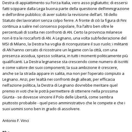
Destra di appiattimento su Forza Italia, vero asso pigliatutto; di essersi
fatti scippare dalla Lega buona parte della questione dell’immigrazione
e dell’ordine pubblico; di aver subito la revisione dell’art. 18 dello
Statuto dei lavoratori senza colpo ferire. A fronte di ciò la figura di Fini
continua a salire nel consenso popolare, fra l’altro ben oltre le
percentuali di scelta nei confronti di AN. Certo la provincia milanese
non è tra le roccaforti di AN. A Legnano, una volta subfederazione del
MSI di Milano, la Destra ha voglia di riconquistare il suo ruolo; i militanti
di AN hanno cercato di ricostruire un legame con la città, con una
presenza assidua, spesso solitaria, in tutti i momenti politicamente più
qualificanti. La Destra legnanese sta crescendo come numero di iscritti
e come valore dei suoi componenti; la sua ambizione è crescere,
anche se la strada appare in salita, ma non per l’operato compiuto a
Legnano. Anzi, per lealtà nei confronti degli alleati, per efficacia
nell’azione politica, la Destra di Legnano dovrebbe meritare quel
premio in voti che le potrà permettere di ottenere nella prossima
Giunta - se dovesse vincere il Polo delle Libertà, come sembra
piuttosto probabile - quel peso amministrativo che le compete e che i
suoi uomini sono ben in grado di assolvere.
Antonio F. Vinci