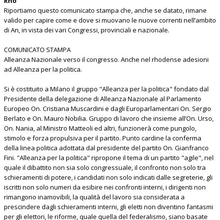
Rho
Riportiamo questo comunicato stampa che, anche se datato, rimane
valido per capire come e dove si muovano le nuove correnti nell’ambito
di An, in vista dei vari Congressi, provinciali e nazionale.
COMUNICATO STAMPA
Alleanza Nazionale verso il congresso. Anche nel rhodense adesioni
ad Alleanza per la politica.
Si è costituito a Milano il gruppo "Alleanza per la politica" fondato dal
Presidente della delegazione di Alleanza Nazionale al Parlamento
Europeo On. Cristiana Muscardini e dagli Europarlamentari On. Sergio
Berlato e On. Mauro Nobilia. Gruppo di lavoro che insieme all’On. Urso,
On. Nania, al Ministro Matteoli ed altri, funzionerà come pungolo,
stimolo e forza propulsiva per il partito. Punto cardine la conferma
della linea politica adottata dal presidente del partito On. Gianfranco
Fini. "Alleanza per la politica" ripropone il tema di un partito "agile", nel
quale il dibattito non sia solo congressuale, il confronto non solo tra
schieramenti di potere, i candidati non solo indicati dalle segreterie, gli
iscritti non solo numeri da esibire nei confronti interni, i dirigenti non
rimangono inamovibili, la qualità del lavoro sia considerata a
prescindere dagli schieramenti interni, gli eletti non diventino fantasmi
per gli elettori, le riforme, quale quella del federalismo, siano basate