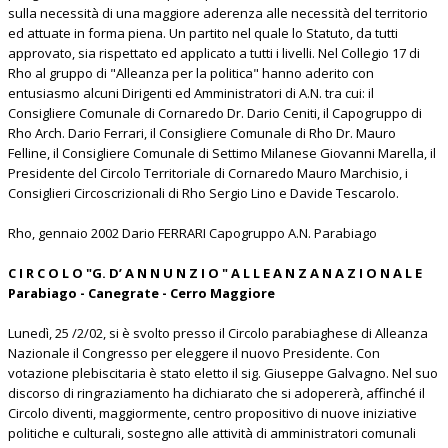
sulla necessità di una maggiore aderenza alle necessità del territorio
ed attuate in forma piena. Un partito nel quale lo Statuto, da tutti
approvato, sia rispettato ed applicato a tutti i livelli. Nel Collegio 17 di
Rho al gruppo di "Alleanza per la politica" hanno aderito con
entusiasmo alcuni Dirigenti ed Amministratori di A.N. tra cui: il
Consigliere Comunale di Cornaredo Dr. Dario Ceniti, il Capogruppo di
Rho Arch. Dario Ferrari, il Consigliere Comunale di Rho Dr. Mauro
Felline, il Consigliere Comunale di Settimo Milanese Giovanni Marella, il
Presidente del Circolo Territoriale di Cornaredo Mauro Marchisio, i
Consiglieri Circoscrizionali di Rho Sergio Lino e Davide Tescarolo.
Rho, gennaio 2002 Dario FERRARI Capogruppo A.N. Parabiago
C I R C O L O "G. D’ A N N U N Z I O " A L L E A N Z A N A Z I O N A L E
Parabiago - Canegrate - Cerro Maggiore
Lunedì, 25 /2/02, si è svolto presso il Circolo parabiaghese di Alleanza
Nazionale il Congresso per eleggere il nuovo Presidente. Con
votazione plebiscitaria è stato eletto il sig. Giuseppe Galvagno. Nel suo
discorso di ringraziamento ha dichiarato che si adopererà, affinché il
Circolo diventi, maggiormente, centro propositivo di nuove iniziative
politiche e culturali, sostegno alle attività di amministratori comunali