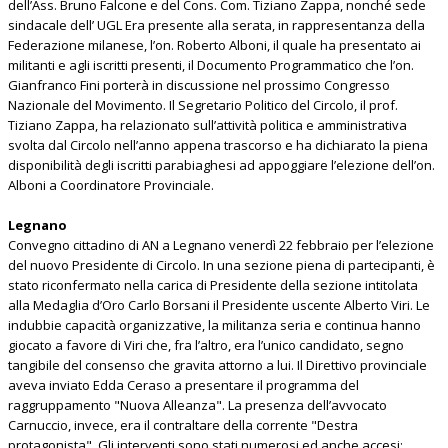
dell’Ass. Bruno Falcone e del Cons. Com. Tiziano Zappa, nonché sede
sindacale dell’ UGL Era presente alla serata, in rappresentanza della
Federazione milanese, l’on. Roberto Alboni, il quale ha presentato ai
militanti e agli iscritti presenti, il Documento Programmatico che l’on.
Gianfranco Fini porterà in discussione nel prossimo Congresso
Nazionale del Movimento. Il Segretario Politico del Circolo, il prof.
Tiziano Zappa, ha relazionato sull’attività politica e amministrativa
svolta dal Circolo nell’anno appena trascorso e ha dichiarato la piena
disponibilità degli iscritti parabiaghesi ad appoggiare l’elezione dell’on.
Alboni a Coordinatore Provinciale.
Legnano
Convegno cittadino di AN a Legnano venerdì 22 febbraio per l’elezione
del nuovo Presidente di Circolo. In una sezione piena di partecipanti, è
stato riconfermato nella carica di Presidente della sezione intitolata
alla Medaglia d’Oro Carlo Borsani il Presidente uscente Alberto Viri. Le
indubbie capacità organizzative, la militanza seria e continua hanno
giocato a favore di Viri che, fra l’altro, era l’unico candidato, segno
tangibile del consenso che gravita attorno a lui. Il Direttivo provinciale
aveva inviato Edda Ceraso a presentare il programma del
raggruppamento "Nuova Alleanza". La presenza dell’avvocato
Carnuccio, invece, era il contraltare della corrente "Destra
protagonista". Gli interventi sono stati numerosi ed anche accesi;