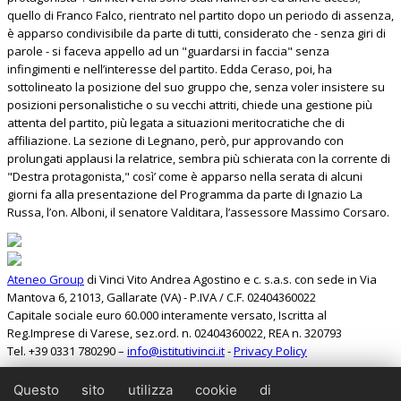
quello di Franco Falco, rientrato nel partito dopo un periodo di assenza,
è apparso condivisibile da parte di tutti, considerato che - senza giri di
parole - si faceva appello ad un "guardarsi in faccia" senza
infingimenti e nell’interesse del partito. Edda Ceraso, poi, ha
sottolineato la posizione del suo gruppo che, senza voler insistere su
posizioni personalistiche o su vecchi attriti, chiede una gestione più
attenta del partito, più legata a situazioni meritocratiche che di
affiliazione. La sezione di Legnano, però, pur approvando con
prolungati applausi la relatrice, sembra più schierata con la corrente di
"Destra protagonista," così’ come è apparso nella serata di alcuni
giorni fa alla presentazione del Programma da parte di Ignazio La
Russa, l’on. Alboni, il senatore Valditara, l’assessore Massimo Corsaro.
Ateneo Group
di Vinci Vito Andrea Agostino e c. s.a.s. con sede in Via
Mantova 6, 21013, Gallarate (VA) - P.IVA / C.F. 02404360022
Capitale sociale euro 60.000 interamente versato, Iscritta al
Reg.Imprese di Varese, sez.ord. n. 02404360022, REA n. 320793
Tel. +39 0331 780290 –
info@istitutivinci.it
-
Privacy Policy
Questo sito utilizza cookie di
Search