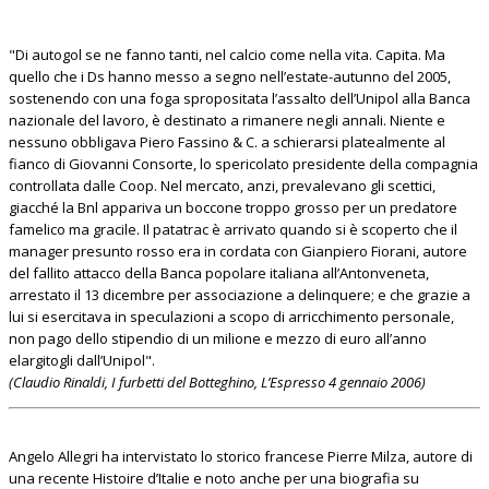
"Di autogol se ne fanno tanti, nel calcio come nella vita. Capita. Ma
quello che i Ds hanno messo a segno nell’estate-autunno del 2005,
sostenendo con una foga spropositata l’assalto dell’Unipol alla Banca
nazionale del lavoro, è destinato a rimanere negli annali. Niente e
nessuno obbligava Piero Fassino & C. a schierarsi platealmente al
fianco di Giovanni Consorte, lo spericolato presidente della compagnia
controllata dalle Coop. Nel mercato, anzi, prevalevano gli scettici,
giacché la Bnl appariva un boccone troppo grosso per un predatore
famelico ma gracile. Il patatrac è arrivato quando si è scoperto che il
manager presunto rosso era in cordata con Gianpiero Fiorani, autore
del fallito attacco della Banca popolare italiana all’Antonveneta,
arrestato il 13 dicembre per associazione a delinquere; e che grazie a
lui si esercitava in speculazioni a scopo di arricchimento personale,
non pago dello stipendio di un milione e mezzo di euro all’anno
elargitogli dall’Unipol".
(Claudio Rinaldi, I furbetti del Botteghino, L’Espresso 4 gennaio 2006)
Angelo Allegri ha intervistato lo storico francese Pierre Milza, autore di
una recente Histoire d’Italie e noto anche per una biografia su