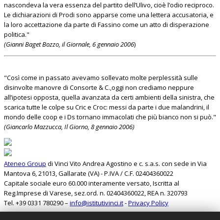
nascondeva la vera essenza del partito dell’Ulivo, cioè l’odio reciproco.
Le dichiarazioni di Prodi sono apparse come una lettera accusatoria, e
la loro accettazione da parte di Fassino come un atto di disperazione
politica."
(Gianni Baget Bozzo, il Giornale, 6 gennaio 2006
)
"Così come in passato avevamo sollevato molte perplessità sulle
disinvolte manovre di Consorte & C.,oggi non crediamo neppure
all’ipotesi opposta, quella avanzata da certi ambienti della sinistra, che
scarica tutte le colpe su Cric e Croc: messi da parte i due malandrini, il
mondo delle coop e i Ds tornano immacolati che più bianco non si può."
(Giancarlo Mazzucca, Il Giorno, 8 gennaio 2006)
Ateneo Group
di Vinci Vito Andrea Agostino e c. s.a.s. con sede in Via
Mantova 6, 21013, Gallarate (VA) - P.IVA / C.F. 02404360022
Capitale sociale euro 60.000 interamente versato, Iscritta al
Reg.Imprese di Varese, sez.ord. n. 02404360022, REA n. 320793
Tel. +39 0331 780290 –
info@istitutivinci.it
-
Privacy Policy