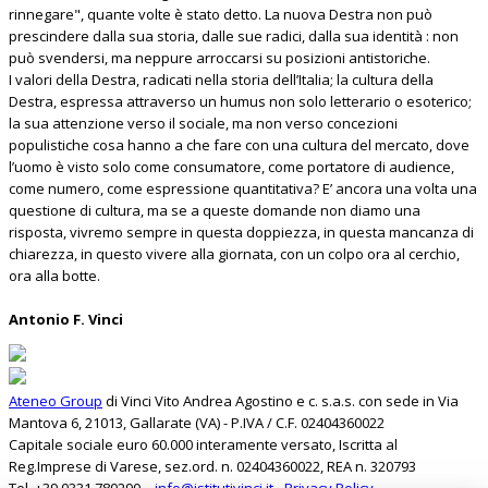
rinnegare", quante volte è stato detto. La nuova Destra non può
prescindere dalla sua storia, dalle sue radici, dalla sua identità : non
può svendersi, ma neppure arroccarsi su posizioni antistoriche.
I valori della Destra, radicati nella storia dell’Italia; la cultura della
Destra, espressa attraverso un humus non solo letterario o esoterico;
la sua attenzione verso il sociale, ma non verso concezioni
populistiche cosa hanno a che fare con una cultura del mercato, dove
l’uomo è visto solo come consumatore, come portatore di audience,
come numero, come espressione quantitativa? E’ ancora una volta una
questione di cultura, ma se a queste domande non diamo una
risposta, vivremo sempre in questa doppiezza, in questa mancanza di
chiarezza, in questo vivere alla giornata, con un colpo ora al cerchio,
ora alla botte.
Antonio F. Vinci
Ateneo Group
di Vinci Vito Andrea Agostino e c. s.a.s. con sede in Via
Mantova 6, 21013, Gallarate (VA) - P.IVA / C.F. 02404360022
Capitale sociale euro 60.000 interamente versato, Iscritta al
Reg.Imprese di Varese, sez.ord. n. 02404360022, REA n. 320793