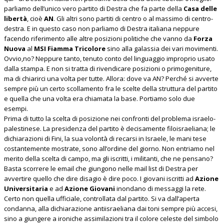
parliamo dell’unico vero partito di Destra che fa parte della
Casa delle
libertà
, cioè
AN
. Gli altri sono partiti di centro o al massimo di centro-
destra. E in questo caso non parliamo di Destra italiana neppure
facendo riferimento alle altre posizioni politiche che vanno da
Forza
Nuova
al
MSI Fiamma Tricolore
sino alla galassia dei vari movimenti.
Ovvio,no? Neppure tanto, tenuto conto del linguaggio improprio usato
dalla stampa. E non si tratta di rivendicare posizioni o primogeniture,
ma di chiarirci una volta per tutte. Allora: dove va AN? Perché si avverte
sempre più un certo scollamento fra le scelte della struttura del partito
e quella che una volta era chiamata la base. Portiamo solo due
esempi.
Prima di tutto la scelta di posizione nei confronti del problema israelo-
palestinese. La presidenza del partito è decisamente filoisraeliana; le
dichiarazioni di Fini, la sua volontà di recarsi in Israele, le mani tese
costantemente mostrate, sono all’ordine del giorno. Non entriamo nel
merito della scelta di campo, ma gli iscritti, i militanti, che ne pensano?
Basta scorrere le email che giungono nelle mail list di Destra per
avvertire quello che dire disagio è dire poco. I giovani iscritti ad
Azione
Universitaria
e ad
Azione Giovani
inondano di messaggi la rete.
Certo non quella ufficiale, controllata dal partito. Si va dall’aperta
condanna, alla dichiarazione antiisraeliana dai toni sempre più accesi,
sino a giungere a ironiche assimilazioni tra il colore celeste del simbolo