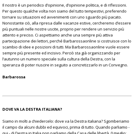
Il nostro è un periodico d’opinione, d’opinione politica, e di riflessioni.
Per questo qualche volta non siamo del tutto tempestivi, preferendo
tornare su situazioni ed avvenimenti con uno sguardo più pacato.
Nonostante ciò, alla ripresa dalle vacanze estive, cercheremo d’essere
più puntuali nelle nostre uscite, proprio per rendere un servizio più
attento e preciso. Ci aspettiamo anche una sempre più attiva
partecipazione dei lettori, perché Barbarossaonline si costruisce con lo
scambio di idee e posizioni di tutti. Ma Barbarossaonline vuole essere
sempre più presente ed incisivo. Perciò sta già organizzando per
l’autunno un numero speciale sulla cultura della Destra, con la
speranza di poter riuscire in seguito a concretizzarlo in un Convegno.
Barbarossa
DOVE VA LA DESTRA ITALIANA?
Siamo in molti a chiedercelo: dove va la Destra italiana? Sgomberiamo
il campo da alcuni dubbi ed equivoci, prima di tutto. Quando parliamo -
qui - di Destra in Italia non parliamo della Casa delle libertà. 0 meglio: