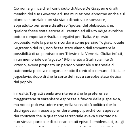
Ciò non significa che il contributo di Alcide De Gasperi e di altri
membri del suo Governo ad una mutilazione abnorme anche sul
piano sostanziale non sia stato di notevole spessore,
soprattutto per avere disatteso l’ipotesi del plebiscito, che,
qualora fosse stata estesa al Trentino ed all’Alto Adige avrebbe
potuto comportare risultati negativi per l’Italia. A questo
proposito, vale la pena di ricordare come persino Togliatti, quale
Segretario del PCI, non fosse stato alieno dall’ammettere la
possibilità di un plebiscito per Trieste e la Venezia Giulia: infatti,
in un memoriale dell’agosto 1945 inviato a Stalin tramite Di
Vittorio, aveva proposto un periodo biennale o triennale di
autonomia politica e doganale sotto il controllo comune di Italia e
Jugoslavia, dopo di che la sorte definitiva sarebbe stata decisa
dal popolo.
In realtà, Togliatti sembrava ritenere che le preferenze
maggioritarie si sarebbero espresse a favore della Jugoslavia,
ma non si può escludere che, nella sensibilità politica che lo
distingueva, mirasse a prendere tempo, perché consapevole
dei contrasti che la questione territoriale aveva suscitato nel
suo stesso partito, e di cui erano stati episodi emblematici, tra gli