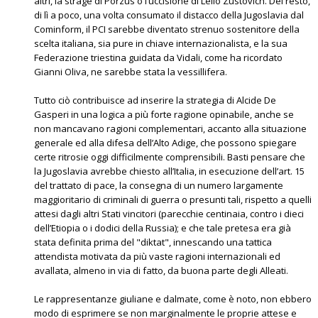
altri, la strage di Porzus o l’uccisione di Lelio Zustovich. Del resto,
di lì a poco, una volta consumato il distacco della Jugoslavia dal
Cominform, il PCI sarebbe diventato strenuo sostenitore della
scelta italiana, sia pure in chiave internazionalista, e la sua
Federazione triestina guidata da Vidali, come ha ricordato
Gianni Oliva, ne sarebbe stata la vessillifera.
Tutto ciò contribuisce ad inserire la strategia di Alcide De
Gasperi in una logica a più forte ragione opinabile, anche se
non mancavano ragioni complementari, accanto alla situazione
generale ed alla difesa dell’Alto Adige, che possono spiegare
certe ritrosie oggi difficilmente comprensibili. Basti pensare che
la Jugoslavia avrebbe chiesto all’Italia, in esecuzione dell’art. 15
del trattato di pace, la consegna di un numero largamente
maggioritario di criminali di guerra o presunti tali, rispetto a quelli
attesi dagli altri Stati vincitori (parecchie centinaia, contro i dieci
dell’Etiopia o i dodici della Russia); e che tale pretesa era già
stata definita prima del "diktat", innescando una tattica
attendista motivata da più vaste ragioni internazionali ed
avallata, almeno in via di fatto, da buona parte degli Alleati.
Le rappresentanze giuliane e dalmate, come è noto, non ebbero
modo di esprimere se non marginalmente le proprie attese e