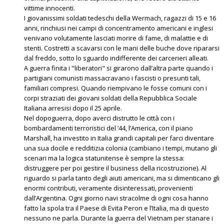
vittime innocenti.
I giovanissimi soldati tedeschi della Wermach, ragazzi di 15 e 16
anni, rinchiusi nei campi di concentramento americani e inglesi
venivano volutamente lasciati morire di fame, di malattie e di
stenti. Costretti a scavarsi con le mani delle buche dove ripararsi
dal freddo, sotto lo sguardo indifferente dei carcerieri alleati.
A guerra finita i "liberatori" si girarono dall’altra parte quando i
partigiani comunisti massacravano i fascisti o presunti tali,
familiari compresi. Quando riempivano le fosse comuni con i
corpi straziati dei giovani soldati della Repubblica Sociale
Italiana arresisi dopo il 25 aprile.
Nel dopoguerra, dopo averci distrutto le città con i
bombardamenti terroristici del ’44, l’America, con il piano
Marshall, ha investito in Italia grandi capitali per farci diventare
una sua docile e redditizia colonia (cambiano i tempi, mutano gli
scenari ma la logica statunitense è sempre la stessa:
distruggere per poi gestire il business della ricostruzione). Al
riguardo si parla tanto degli aiuti americani, ma si dimenticano gli
enormi contributi, veramente disinteressati, provenienti
dall’Argentina. Ogni giorno navi stracolme di ogni cosa hanno
fatto la spola tra il Paese di Evita Peron e l’Italia, ma di questo
nessuno ne parla. Durante la guerra del Vietnam per stanare i