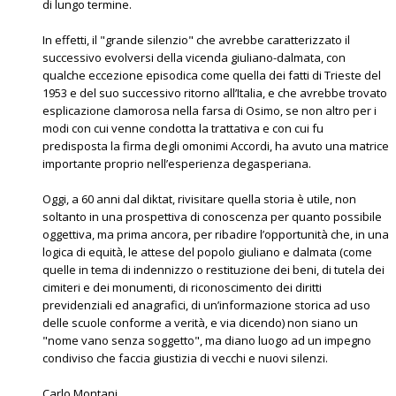
di lungo termine.
In effetti, il "grande silenzio" che avrebbe caratterizzato il
successivo evolversi della vicenda giuliano-dalmata, con
qualche eccezione episodica come quella dei fatti di Trieste del
1953 e del suo successivo ritorno all’Italia, e che avrebbe trovato
esplicazione clamorosa nella farsa di Osimo, se non altro per i
modi con cui venne condotta la trattativa e con cui fu
predisposta la firma degli omonimi Accordi, ha avuto una matrice
importante proprio nell’esperienza degasperiana.
Oggi, a 60 anni dal diktat, rivisitare quella storia è utile, non
soltanto in una prospettiva di conoscenza per quanto possibile
oggettiva, ma prima ancora, per ribadire l’opportunità che, in una
logica di equità, le attese del popolo giuliano e dalmata (come
quelle in tema di indennizzo o restituzione dei beni, di tutela dei
cimiteri e dei monumenti, di riconoscimento dei diritti
previdenziali ed anagrafici, di un’informazione storica ad uso
delle scuole conforme a verità, e via dicendo) non siano un
"nome vano senza soggetto", ma diano luogo ad un impegno
condiviso che faccia giustizia di vecchi e nuovi silenzi.
Carlo Montani