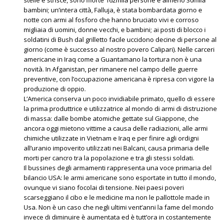
stelle e strisce, sono morte 162mila persone e almeno 30mila
bambini; un’intera città, Falluja, è stata bombardata giorno e
notte con armi al fosforo che hanno bruciato vivi e corroso
migliaia di uomini, donne vecchi, e bambini; ai posti di blocco i
soldatini di Bush dal grilletto facile uccidono decine di persone al
giorno (come è successo al nostro povero Calipari). Nelle carceri
americane in Iraq come a Guantamano la tortura non è una
novità. In Afganistan, per rimanere nel campo delle guerre
preventive, con l’occupazione americana è ripresa con vigore la
produzione di oppio.
L’America conserva un poco invidiabile primato, quello di essere
la prima produttrice e utilizzatrice al mondo di armi di distruzione
di massa: dalle bombe atomiche gettate sul Giappone, che
ancora oggi mietono vittime a causa delle radiazioni, alle armi
chimiche utilizzate in Vietnam e Iraq e per finire agli ordigni
all’uranio impoverito utilizzati nei Balcani, causa primaria delle
morti per cancro tra la popolazione e tra gli stessi soldati.
Il bussines degli armamenti rappresenta una voce primaria del
bilancio USA: le armi americane sono esportate in tutto il mondo,
ovunque vi siano focolai di tensione. Nei paesi poveri
scarseggiano il cibo e le medicine ma non le pallottole made in
Usa. Non è un caso che negli ultimi vent’anni la fame del mondo
invece di diminuire è aumentata ed è tutt’ora in costantemente