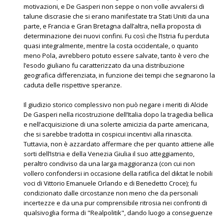
motivazioni, e De Gasperi non seppe o non volle avvalersi di
talune discrasie che si erano manifestate tra Stati Uniti da una
parte, e Francia e Gran Bretagna dall’altra, nella proposta di
determinazione dei nuovi confini. Fu così che l’Istria fu perduta
quasi integralmente, mentre la costa occidentale, o quanto
meno Pola, avrebbero potuto essere salvate, tanto è vero che
l’esodo giuliano fu caratterizzato da una distribuzione
geografica differenziata, in funzione dei tempi che segnarono la
caduta delle rispettive speranze.
Il giudizio storico complessivo non può negare i meriti di Alcide
De Gasperi nella ricostruzione dell’Italia dopo la tragedia bellica
e nell’acquisizione di una solerte amicizia da parte americana,
che si sarebbe tradotta in cospicui incentivi alla rinascita.
Tuttavia, non è azzardato affermare che per quanto attiene alle
sorti dell’Istria e della Venezia Giulia il suo atteggiamento,
peraltro condiviso da una larga maggioranza (con cui non
vollero confondersi in occasione della ratifica del diktat le nobili
voci di Vittorio Emanuele Orlando e di Benedetto Croce); fu
condizionato dalle circostanze non meno che da personali
incertezze e da una pur comprensibile ritrosia nei confronti di
qualsivoglia forma di "Realpolitik", dando luogo a conseguenze