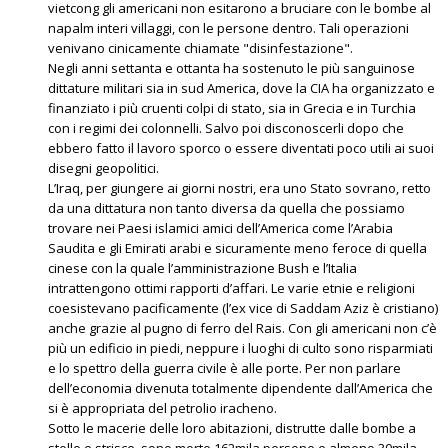
vietcong gli americani non esitarono a bruciare con le bombe al
napalm interi villaggi, con le persone dentro. Tali operazioni
venivano cinicamente chiamate "disinfestazione".
Negli anni settanta e ottanta ha sostenuto le più sanguinose
dittature militari sia in sud America, dove la CIA ha organizzato e
finanziato i più cruenti colpi di stato, sia in Grecia e in Turchia
con i regimi dei colonnelli. Salvo poi disconoscerli dopo che
ebbero fatto il lavoro sporco o essere diventati poco utili ai suoi
disegni geopolitici.
L’Iraq, per giungere ai giorni nostri, era uno Stato sovrano, retto
da una dittatura non tanto diversa da quella che possiamo
trovare nei Paesi islamici amici dell’America come l’Arabia
Saudita e gli Emirati arabi e sicuramente meno feroce di quella
cinese con la quale l’amministrazione Bush e l’Italia
intrattengono ottimi rapporti d’affari. Le varie etnie e religioni
coesistevano pacificamente (l’ex vice di Saddam Aziz è cristiano)
anche grazie al pugno di ferro del Rais. Con gli americani non c’è
più un edificio in piedi, neppure i luoghi di culto sono risparmiati
e lo spettro della guerra civile è alle porte. Per non parlare
dell’economia divenuta totalmente dipendente dall’America che
si è appropriata del petrolio iracheno.
Sotto le macerie delle loro abitazioni, distrutte dalle bombe a