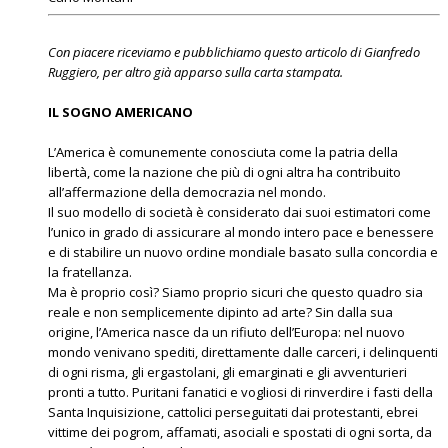
Con piacere riceviamo e pubblichiamo questo articolo di Gianfredo
Ruggiero, per altro già apparso sulla carta stampata.
IL SOGNO AMERICANO
L’America è comunemente conosciuta come la patria della
libertà, come la nazione che più di ogni altra ha contribuito
all’affermazione della democrazia nel mondo.
Il suo modello di società è considerato dai suoi estimatori come
l’unico in grado di assicurare al mondo intero pace e benessere
e di stabilire un nuovo ordine mondiale basato sulla concordia e
la fratellanza.
Ma è proprio così? Siamo proprio sicuri che questo quadro sia
reale e non semplicemente dipinto ad arte? Sin dalla sua
origine, l’America nasce da un rifiuto dell’Europa: nel nuovo
mondo venivano spediti, direttamente dalle carceri, i delinquenti
di ogni risma, gli ergastolani, gli emarginati e gli avventurieri
pronti a tutto. Puritani fanatici e vogliosi di rinverdire i fasti della
Santa Inquisizione, cattolici perseguitati dai protestanti, ebrei
vittime dei pogrom, affamati, asociali e spostati di ogni sorta, da