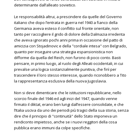
determinante dall’alleato sovietico.
Le responsabilità altrui, a prescindere da quelle del Governo
italiano che dopo l’entrata in guerra nel 1940 a fianco della
Germania aveva esteso il conflitto sul fronte orientale, non
tanto per raccogliere il grido di dolore della Dalmazia irredenta
che aveva ignorato pochi anni prima in occasione del patto di
amicizia con Stojadinovic e della "cordiale intesa" con Belgrado,
quanto per inseguire una strategia espansionistica non
difforme da quella del Reich, non furono di poco conto. Basti
pensare, in primo luogo, al ruolo degli Alleati occidentali, in cui
prevalse una logica sostanzialmente punitiva, che finì per
trascendere il loro stesso interesse, quando riconobbero a Tito
la rappresentanza esclusiva della nuova Jugoslavia.
Non si deve dimenticare che le istituzioni repubblicane, nello
scorcio finale del 1946 ed agli inizi del 1947, quando venne
firmato il diktat, erano ben lungi dall’essere consolidate, e che
l’Italia usciva da uno dei periodi più tragici della sua storia, senza
dire che il principio di "continuità" dello Stato imponeva un
rendiconto impietoso, anche se i nuovi reggitori della cosa
pubblica erano immuni da colpe specifiche.