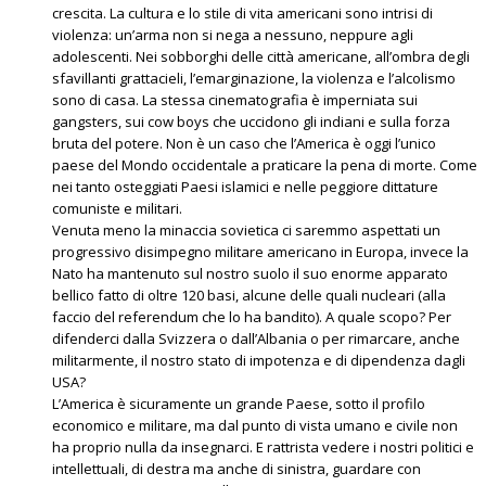
crescita. La cultura e lo stile di vita americani sono intrisi di
violenza: un’arma non si nega a nessuno, neppure agli
adolescenti. Nei sobborghi delle città americane, all’ombra degli
sfavillanti grattacieli, l’emarginazione, la violenza e l’alcolismo
sono di casa. La stessa cinematografia è imperniata sui
gangsters, sui cow boys che uccidono gli indiani e sulla forza
bruta del potere. Non è un caso che l’America è oggi l’unico
paese del Mondo occidentale a praticare la pena di morte. Come
nei tanto osteggiati Paesi islamici e nelle peggiore dittature
comuniste e militari.
Venuta meno la minaccia sovietica ci saremmo aspettati un
progressivo disimpegno militare americano in Europa, invece la
Nato ha mantenuto sul nostro suolo il suo enorme apparato
bellico fatto di oltre 120 basi, alcune delle quali nucleari (alla
faccio del referendum che lo ha bandito). A quale scopo? Per
difenderci dalla Svizzera o dall’Albania o per rimarcare, anche
militarmente, il nostro stato di impotenza e di dipendenza dagli
USA?
L’America è sicuramente un grande Paese, sotto il profilo
economico e militare, ma dal punto di vista umano e civile non
ha proprio nulla da insegnarci. E rattrista vedere i nostri politici e
intellettuali, di destra ma anche di sinistra, guardare con