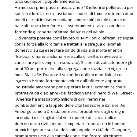
tutto ciò nasce il popolo americano.
Ha mosso i primi passi massacrando 10 milioni di pellerossa per
sottrarre loro la terra, lasciandoli morire di fame e di inedia dopo
averli ristretti in riserve indiane sempre più piccole e prive di
pascoli - unica loro fonte di sostentamento - alcolizzandoli e
fornendogli coperte infettate dal virus del vaiolo.
E’ diventata potente con il lavoro di 14 milioni di africani strappati
con la forza alla loro terra e trattati alla stregua di animali
domestici su cui esercitare diritto di vita e di morte (mentre
l’Europa romano-cristiana, vera culla di civiltà, si avviava a
cancellare per sempre la schiavitù). Si sono dovuti attendere gli
anni ’60 per porre fine alla segregazione razziale in vigore in
molti Stati USA. Durante il secondo conflitto mondiale, il cui
ingresso è stato fortemente voluto dall’influente apparato
industriale americano per superare la crisi economica che si
protraeva da dieci anni - dal fatidico venerdì nero di Wall Street -
l’America ha massacrato milioni di civili inermi nei
bombardamenti a tappeto delle città tedesche e italiane. Ad
Amburgo come a Dresda perirono, bruciati vivi dagli ordigni
incendiari o mitragliati dal volo radente dei caccia, oltre
duecentomila civili, per poi completare l’opera con le bombe
atomiche gettate su due delle più popolose città del Giappone,
oramai prossimo alla capitolazione, che fecero altrettante