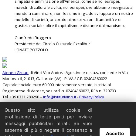
simpatia e ammirazione all’America, come se noi europei,
maestri di cultura e civiltà, noi europei, che abbiamo insegnato al
mondo a camminare, non fossimo in grado sviluppare un nostro
modello di società, ancorato ai nostri valori di umanità e di
giustizia sociale, oltre il capitalismo e distante dal marxismo.
Gianfredo Ruggiero
Presidente del Circolo Culturale Excalibur
LONATE POZZOLO
Ateneo Group
di Vinci Vito Andrea Agostino e c. s.a.s. con sede in Via
Mantova 6, 21013, Gallarate (VA) - P.IVA / C.F. 02404360022
Capitale sociale euro 60.000 interamente versato, Iscritta al
Reg.Imprese di Varese, sez.ord. n. 02404360022, REA n. 320793
Tel. +39 0331 780290 –
info@istitutivinci.it
-
Privacy Policy
Questo sito utilizza cookie di
Search
profilazione di terze parti per inviare
Home
messaggi pubblicitari mirati. Se vuoi
Il Barbarossa
saperne di più o negare il consenso a
Accetto
Collabora