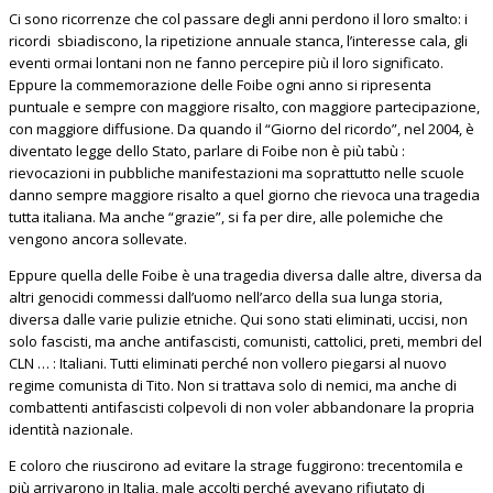
Ci sono ricorrenze che col passare degli anni perdono il loro smalto: i
ricordi sbiadiscono, la ripetizione annuale stanca, l’interesse cala, gli
eventi ormai lontani non ne fanno percepire più il loro significato.
Eppure la commemorazione delle Foibe ogni anno si ripresenta
puntuale e sempre con maggiore risalto, con maggiore partecipazione,
con maggiore diffusione. Da quando il “Giorno del ricordo”, nel 2004, è
diventato legge dello Stato, parlare di Foibe non è più tabù :
rievocazioni in pubbliche manifestazioni ma soprattutto nelle scuole
danno sempre maggiore risalto a quel giorno che rievoca una tragedia
tutta italiana. Ma anche “grazie”, si fa per dire, alle polemiche che
vengono ancora sollevate.
Eppure quella delle Foibe è una tragedia diversa dalle altre, diversa da
altri genocidi commessi dall’uomo nell’arco della sua lunga storia,
diversa dalle varie pulizie etniche. Qui sono stati eliminati, uccisi, non
solo fascisti, ma anche antifascisti, comunisti, cattolici, preti, membri del
CLN … : Italiani. Tutti eliminati perché non vollero piegarsi al nuovo
regime comunista di Tito. Non si trattava solo di nemici, ma anche di
combattenti antifascisti colpevoli di non voler abbandonare la propria
identità nazionale.
E coloro che riuscirono ad evitare la strage fuggirono: trecentomila e
più arrivarono in Italia, male accolti perché avevano rifiutato di