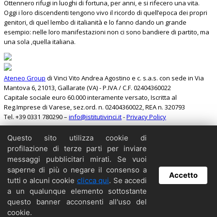
Ottennero rifugi in luoghi di fortuna, per anni, e si rifecero una vita.
Oggi i loro discendenti tengono vivo il ricordo di quell’epoca dei propri
genitori, di quel lembo di italianità e lo fanno dando un grande
esempio: nelle loro manifestazioni non ci sono bandiere di partito, ma
una sola ,quella italiana.
Ateneo Group
di Vinci Vito Andrea Agostino e c. s.a.s. con sede in Via
Mantova 6, 21013, Gallarate (VA) - P.IVA / C.F. 02404360022
Capitale sociale euro 60.000 interamente versato, Iscritta al
Reg.Imprese di Varese, sez.ord. n. 02404360022, REA n. 320793
Tel. +39 0331 780290 –
info@istitutivinci.it
-
Privacy Policy
Questo sito utilizza cookie di
Search
profilazione di terze parti per inviare
Home
messaggi pubblicitari mirati. Se vuoi
Il Barbarossa
saperne di più o negare il consenso a
Accetto
Collabora
tutti o alcuni cookie
clicca qui
. Se accedi
Contattaci
a un qualunque elemento sottostante
Copyright
questo banner acconsenti all'uso del
Archivio
cookie.
Credits