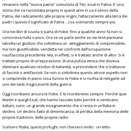
rimanere nella “nuova patria” comunista di Tito, esuli in Patria. E’ una
storia che va raccontata proprio in questi anni in cui il senso della
Patria, del radicamento alle proprie origini, l’attaccamento alla terra dei
padri ( questo il significato di Patria …) va scemando sempre più.
Ora nei libri di scuola si parla di Foibe; fino a qualche anno fa non si
conosceva nulla o poco. Ora se ne parla anche se nei testi permane
talvolta un giudizio che sottolinea un atteggiamento di comprensibile,
ma non giustificabile, vendetta nei confronti dell’occupazione
nazifascista precedente. Ma, in effetti, si è trattato anche di altro. Si è
trattato proprio di un’epurazione, di una pulizia etnica che doveva
eliminare qualsiasi residuo di italianità, a prescindere che si trattasse
di fascisti o antifascisti. Se non si sottolinea questo atroce aspetto non
si comprende in pieno cosa furono le Foibe e si rischia di relegarle ad
uno dei tanti, tragici,eventi della guerra.
Oggi ricordiamo ancora le Foibe. E le ricorderemo sempre. Perché quei
Martiri e quegli Esuli, che hanno lasciato tutto perché si sentivano
italiani, sono un grande insegnamento che ci resta in un’Italia in
declino. Un declino fatto di dimenticanza, di perdita della memoria delle
proprie tradizioni, delle proprie radici.
Scelsero l’Italia, questi profughi; non chiesero molto : un tetto.