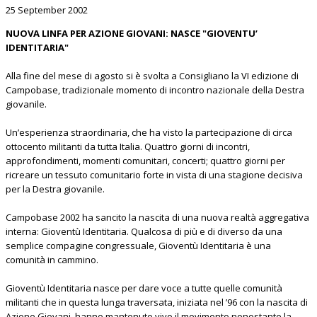
25 September 2002
NUOVA LINFA PER AZIONE GIOVANI: NASCE "GIOVENTU’
IDENTITARIA"
Alla fine del mese di agosto si è svolta a Consigliano la VI edizione di
Campobase, tradizionale momento di incontro nazionale della Destra
giovanile.
Un’esperienza straordinaria, che ha visto la partecipazione di circa
ottocento militanti da tutta Italia. Quattro giorni di incontri,
approfondimenti, momenti comunitari, concerti; quattro giorni per
ricreare un tessuto comunitario forte in vista di una stagione decisiva
per la Destra giovanile.
Campobase 2002 ha sancito la nascita di una nuova realtà aggregativa
interna: Gioventù Identitaria. Qualcosa di più e di diverso da una
semplice compagine congressuale, Gioventù Identitaria è una
comunità in cammino.
Gioventù Identitaria nasce per dare voce a tutte quelle comunità
militanti che in questa lunga traversata, iniziata nel ’96 con la nascita di
Azione Giovani, hanno mantenuto vivo il movimento nonostante la