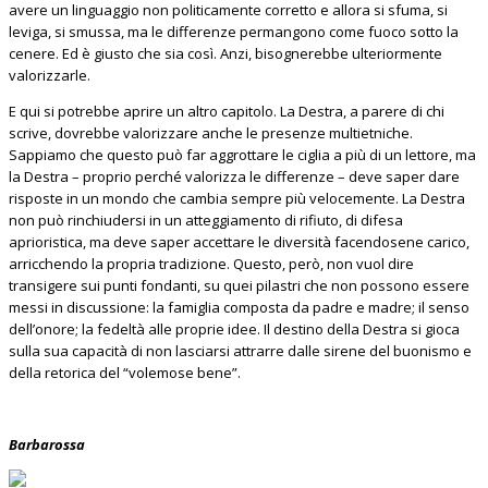
avere un linguaggio non politicamente corretto e allora si sfuma, si
leviga, si smussa, ma le differenze permangono come fuoco sotto la
cenere. Ed è giusto che sia così. Anzi, bisognerebbe ulteriormente
valorizzarle.
E qui si potrebbe aprire un altro capitolo. La Destra, a parere di chi
scrive, dovrebbe valorizzare anche le presenze multietniche.
Sappiamo che questo può far aggrottare le ciglia a più di un lettore, ma
la Destra – proprio perché valorizza le differenze – deve saper dare
risposte in un mondo che cambia sempre più velocemente. La Destra
non può rinchiudersi in un atteggiamento di rifiuto, di difesa
aprioristica, ma deve saper accettare le diversità facendosene carico,
arricchendo la propria tradizione. Questo, però, non vuol dire
transigere sui punti fondanti, su quei pilastri che non possono essere
messi in discussione: la famiglia composta da padre e madre; il senso
dell’onore; la fedeltà alle proprie idee. Il destino della Destra si gioca
sulla sua capacità di non lasciarsi attrarre dalle sirene del buonismo e
della retorica del “volemose bene”.
Barbarossa