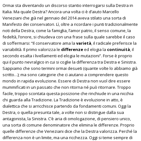
Ormai sta diventando un discorso stantio interrogarsi sulla Destra in
Italia. Ma quale Destra? Ancora una volta ci è d’aiuto Marcello
Veneziani che già nel gennaio del 2014 aveva stilato una sorta di
Manifesto dei conservatori. Lì, oltre a ricordare i punti tradizionalmente
noti della Destra, come la famiglia, l’amor patrio, il senso comune, la
fedeltà, l’onore, si chiudeva con una frase sulla quale sarebbe il caso
di soffermarsi: “Il conservatore ama la
varietà
, il radicale preferisce la
variabilità. Il primo valorizza le
differenze
ed elogia la
continuità
, il
secondo esalta i livellamenti ed elogia le mutazioni”. Forse è proprio
qui il punto nevralgico in cui si coglie la differenza tra Destra e Sinistra.
Sappiamo che sono termini ormai desueti (quante volte lo abbiamo già
scritto…); ma sono categorie che ci aiutano a comprendere questo
mondo in rapida evoluzione. Essere di Destra non vuol dire essere
mummificati in un passato che non ritorna né può ritornare. Troppo
facile, troppo scontata questa posizione che rinchiude in una nicchia
chi guarda alla Tradizione. La Tradizione è evoluzione in atto, è
dialettica che si arricchisce partendo da fondamenti comuni. Oggi la
Destra, o quella presunta tale, a volte non si distingue dalla sua
antagonista, la Sinistra. C’è aria di omologazione, di pensiero unico,
una sorta di comune denominatore che elimina le differenze. Proprio
quelle differenze che Veneziani dice che la Destra valorizza. Perché la
differenza non è un limite, ma una ricchezza. Oggi si teme sempre di