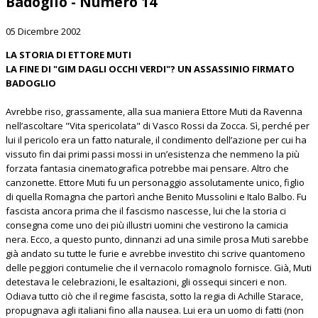
Badoglio - Numero 14
05 Dicembre 2002
LA STORIA DI ETTORE MUTI
LA FINE DI "GIM DAGLI OCCHI VERDI"? UN ASSASSINIO FIRMATO
BADOGLIO
Avrebbe riso, grassamente, alla sua maniera Ettore Muti da Ravenna
nell’ascoltare "Vita spericolata" di Vasco Rossi da Zocca. Sì, perché per
lui il pericolo era un fatto naturale, il condimento dell’azione per cui ha
vissuto fin dai primi passi mossi in un’esistenza che nemmeno la più
forzata fantasia cinematografica potrebbe mai pensare. Altro che
canzonette. Ettore Muti fu un personaggio assolutamente unico, figlio
di quella Romagna che partorì anche Benito Mussolini e Italo Balbo. Fu
fascista ancora prima che il fascismo nascesse, lui che la storia ci
consegna come uno dei più illustri uomini che vestirono la camicia
nera. Ecco, a questo punto, dinnanzi ad una simile prosa Muti sarebbe
già andato su tutte le furie e avrebbe investito chi scrive quantomeno
delle peggiori contumelie che il vernacolo romagnolo fornisce. Già, Muti
detestava le celebrazioni, le esaltazioni, gli ossequi sinceri e non.
Odiava tutto ciò che il regime fascista, sotto la regia di Achille Starace,
propugnava agli italiani fino alla nausea. Lui era un uomo di fatti (non