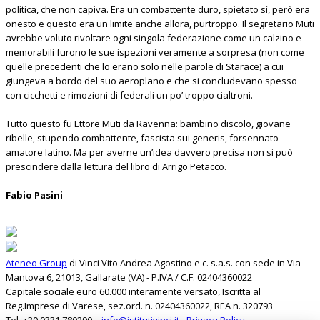
politica, che non capiva. Era un combattente duro, spietato sì, però era
onesto e questo era un limite anche allora, purtroppo. Il segretario Muti
avrebbe voluto rivoltare ogni singola federazione come un calzino e
memorabili furono le sue ispezioni veramente a sorpresa (non come
quelle precedenti che lo erano solo nelle parole di Starace) a cui
giungeva a bordo del suo aeroplano e che si concludevano spesso
con cicchetti e rimozioni di federali un po’ troppo cialtroni.
Tutto questo fu Ettore Muti da Ravenna: bambino discolo, giovane
ribelle, stupendo combattente, fascista sui generis, forsennato
amatore latino. Ma per averne un’idea davvero precisa non si può
prescindere dalla lettura del libro di Arrigo Petacco.
Fabio Pasini
Ateneo Group
di Vinci Vito Andrea Agostino e c. s.a.s. con sede in Via
Mantova 6, 21013, Gallarate (VA) - P.IVA / C.F. 02404360022
Capitale sociale euro 60.000 interamente versato, Iscritta al
Reg.Imprese di Varese, sez.ord. n. 02404360022, REA n. 320793