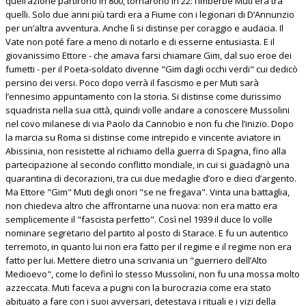
quell’azione partirono in 800, tornarono in 22: l’imberbe Muti era tra
quelli. Solo due anni più tardi era a Fiume con i legionari di D’Annunzio
per un’altra avventura. Anche lì si distinse per coraggio e audacia. Il
Vate non poté fare a meno di notarlo e di esserne entusiasta. E il
giovanissimo Ettore - che amava farsi chiamare Gim, dal suo eroe dei
fumetti - per il Poeta-soldato divenne "Gim dagli occhi verdi" cui dedicò
persino dei versi. Poco dopo verrà il fascismo e per Muti sarà
l’ennesimo appuntamento con la storia. Si distinse come durissimo
squadrista nella sua città, quindi volle andare a conoscere Mussolini
nel covo milanese di via Paolo da Cannobio e non fu che l’inizio. Dopo
la marcia su Roma si distinse come intrepido e vincente aviatore in
Abissinia, non resistette al richiamo della guerra di Spagna, fino alla
partecipazione al secondo conflitto mondiale, in cui si guadagnò una
quarantina di decorazioni, tra cui due medaglie d’oro e dieci d’argento.
Ma Ettore "Gim" Muti degli onori "se ne fregava". Vinta una battaglia,
non chiedeva altro che affrontarne una nuova: non era matto era
semplicemente il "fascista perfetto". Così nel 1939 il duce lo volle
nominare segretario del partito al posto di Starace. E fu un autentico
terremoto, in quanto lui non era fatto per il regime e il regime non era
fatto per lui. Mettere dietro una scrivania un "guerriero dell’Alto
Medioevo", come lo definì lo stesso Mussolini, non fu una mossa molto
azzeccata. Muti faceva a pugni con la burocrazia come era stato
abituato a fare con i suoi avversari, detestava i rituali e i vizi della