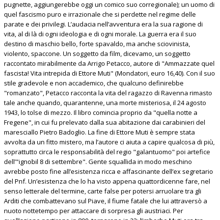
pugnette, aggiungerebbe oggi un comico suo corregionale); un uomo di
quel fascismo puro e irrazionale che si perdette nel regime delle
parate e dei privilegi. L’audacia nell’avventura era la sua ragione di
vita, al di là di ogni ideologia e di ogni morale. La guerra era il suo
destino di maschio bello, forte spavaldo, ma anche sciovinista,
violento, spaccone. Un soggetto da film, dicevamo, un soggetto
raccontato mirabilmente da Arrigo Petacco, autore di "Ammazzate quel
fascista! Vita intrepida di Ettore Muti" (Mondatori, euro 16,40). Con il suo
stile gradevole e non accademico, che qualcuno definirebbe
"romanzato", Petacco racconta la vita del ragazzo di Ravenna rimasto
tale anche quando, quarantenne, una morte misteriosa, il 24 agosto
1943, lo tolse di mezzo. Il libro comincia proprio da "quella notte a
Fregene", in cui fu prelevato dalla sua abitazione dai carabinieri del
maresciallo Pietro Badoglio. La fine di Ettore Muti è sempre stata
avvolta da un fitto mistero, ma l’autore ci aiuta a capire qualcosa di più,
soprattutto circa le responsabilità del regio "galantuomo" poi artefice
dell’"ignobil 8 di settembre". Gente squallida in modo meschino
avrebbe posto fine all’esistenza ricca e affascinante dell’ex segretario
del Pnf. Un’esistenza che lo ha visto appena quattordicenne fare, nel
senso letterale del termine, carte false per potersi arruolare tra gli
Arditi che combattevano sul Piave, il fiume fatale che lui attraversò a
nuoto nottetempo per attaccare di sorpresa gli austriaci. Per