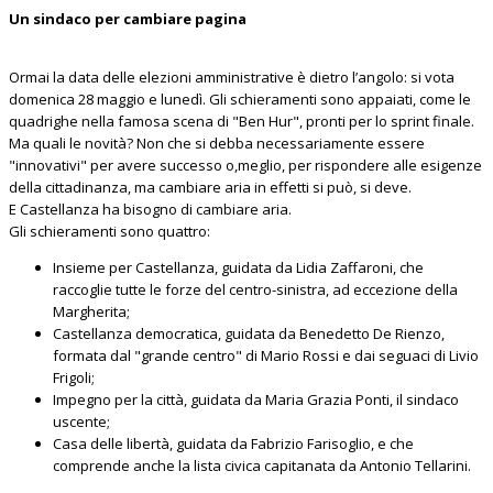
Un sindaco per cambiare pagina
Ormai la data delle elezioni amministrative è dietro l’angolo: si vota
domenica 28 maggio e lunedì. Gli schieramenti sono appaiati, come le
quadrighe nella famosa scena di "Ben Hur", pronti per lo sprint finale.
Ma quali le novità? Non che si debba necessariamente essere
"innovativi" per avere successo o,meglio, per rispondere alle esigenze
della cittadinanza, ma cambiare aria in effetti si può, si deve.
E Castellanza ha bisogno di cambiare aria.
Gli schieramenti sono quattro:
Insieme per Castellanza, guidata da Lidia Zaffaroni, che
raccoglie tutte le forze del centro-sinistra, ad eccezione della
Margherita;
Castellanza democratica, guidata da Benedetto De Rienzo,
formata dal "grande centro" di Mario Rossi e dai seguaci di Livio
Frigoli;
Impegno per la città, guidata da Maria Grazia Ponti, il sindaco
uscente;
Casa delle libertà, guidata da Fabrizio Farisoglio, e che
comprende anche la lista civica capitanata da Antonio Tellarini.