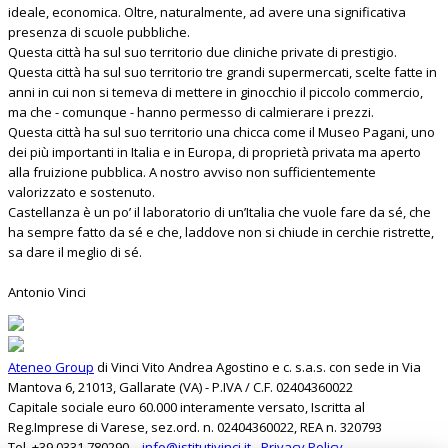
ideale, economica. Oltre, naturalmente, ad avere una significativa
presenza di scuole pubbliche.
Questa città ha sul suo territorio due cliniche private di prestigio.
Questa città ha sul suo territorio tre grandi supermercati, scelte fatte in
anni in cui non si temeva di mettere in ginocchio il piccolo commercio,
ma che - comunque - hanno permesso di calmierare i prezzi.
Questa città ha sul suo territorio una chicca come il Museo Pagani, uno
dei più importanti in Italia e in Europa, di proprietà privata ma aperto
alla fruizione pubblica. A nostro avviso non sufficientemente
valorizzato e sostenuto.
Castellanza è un po’ il laboratorio di un’Italia che vuole fare da sé, che
ha sempre fatto da sé e che, laddove non si chiude in cerchie ristrette,
sa dare il meglio di sé.
Antonio Vinci
Ateneo Group
di Vinci Vito Andrea Agostino e c. s.a.s. con sede in Via
Mantova 6, 21013, Gallarate (VA) - P.IVA / C.F. 02404360022
Capitale sociale euro 60.000 interamente versato, Iscritta al
Reg.Imprese di Varese, sez.ord. n. 02404360022, REA n. 320793
Tel. +39 0331 780290 –
info@istitutivinci.it
-
Privacy Policy