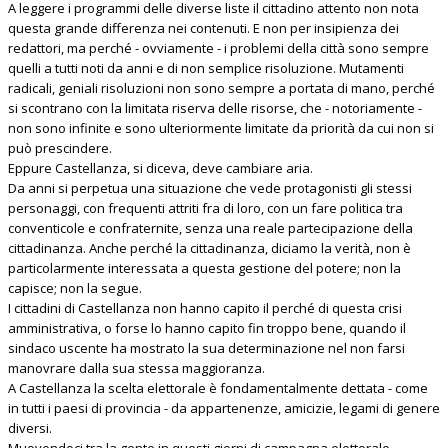
A leggere i programmi delle diverse liste il cittadino attento non nota
questa grande differenza nei contenuti. E non per insipienza dei
redattori, ma perché - ovviamente - i problemi della città sono sempre
quelli a tutti noti da anni e di non semplice risoluzione. Mutamenti
radicali, geniali risoluzioni non sono sempre a portata di mano, perché
si scontrano con la limitata riserva delle risorse, che - notoriamente -
non sono infinite e sono ulteriormente limitate da priorità da cui non si
può prescindere.
Eppure Castellanza, si diceva, deve cambiare aria.
Da anni si perpetua una situazione che vede protagonisti gli stessi
personaggi, con frequenti attriti fra di loro, con un fare politica tra
conventicole e confraternite, senza una reale partecipazione della
cittadinanza. Anche perché la cittadinanza, diciamo la verità, non è
particolarmente interessata a questa gestione del potere; non la
capisce; non la segue.
I cittadini di Castellanza non hanno capito il perché di questa crisi
amministrativa, o forse lo hanno capito fin troppo bene, quando il
sindaco uscente ha mostrato la sua determinazione nel non farsi
manovrare dalla sua stessa maggioranza.
A Castellanza la scelta elettorale è fondamentalmente dettata - come
in tutti i paesi di provincia - da appartenenze, amicizie, legami di genere
diversi.