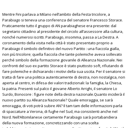
Mentre Fini parlava a Milano nell’ambito della Festa tricolore, a
Parabiago si teneva una conferenza del senatore Francesco Storace.
Praticamente tutto il gruppo di AN parabiaghese era presente: dal
segretario cittadino al presidente del circolo all’assessore alla cultura,
nonché numerosi iscritti. Parabiago, insomma, passa a La Destra. A
coronamento della visita nella città è stato presentato proprio a
Parabiago il simbolo definitivo del nuovo Partito : una fiaccola gialla,
non più tricolore; quella fiaccola che tante polemiche aveva sollevato
perché simbolo della formazione giovanile di Alleanza Nazionale. Nei
confronti del suo ex partito Storace è stato piuttosto soft, rifiutando di
fare polemiche e dichiarando i motivi della sua uscita. Per il senatore si
tratta di fare una politica autenticamente di destra, non nostalgica, non
aperta al centro, in difesa dei valori tradizionali: la famiglia, la Chiesa,
la patria. Presenti sul palco il giovane Alberto Arrighi, il senatore Lo
Surdo, Bonocore : figure note della destra nazionale.Quanto inciderà il
nuovo partito su Alleanza Nazionale? Quale emoraggia, se sarà
emoraggia, di voti potrà subire AN? Il tam tam delle informazioni parla
di spaccature a Verona, di fughe nel Sud, ma consistenti anche nel
Nord. Nell’Altomilanese certamente Parabiago sarà portabandiera
della nuova formazione, concretizzando con una scelta