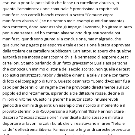
escluso a priori la possibilità che fosse un cartellone abusivo, in
quanto, l’amministrazione comunale è prontissima a coprire tali
manifesti con cartelli bianchi recanti la scritta "Comune copre
manifesto abusivo" ( se ne notano molti esempi quotidianamente).
Non contento, dopo aver assolto gli impegni lavorativi, ho girato in auto
per le vie sestesi ed ho contato almeno otto di questi scandalosi
manifesti; quindi sono giunto alla conclusione, mio malgrado, che
qualcuno ha pagato per esporre e tale esposizione è stata approvata
dalla titolare dei cartelloni pubblicitari. Cari lettori, io spero che qualche
autorità si sia mossa per scoprire chi si è permesso di esporre questi
cartelloni. Stiamo parlando di un fatto gravissimo! Qualsiasi persona
che conosca un minimo di storia del secolo scorso, non quella dei testi
scolastici sinistrizzati, rabbrividirebbe dinanzi a tale visione con tanto
di foto del compagno di turno. Questo osannato "Uomo d’Acciaio" fu a
capo per decenni di un regime che ha provocato direttamente sul suo
popolo ed indirettamente, ispirando altre dittature rosse, decine di
milioni di vittime. Questo "signore" ha autorizzato innumerevoli
genocidi e crimini di guerra; un esempio che ricordo al momento è il
provato sterminio di 4500 persone a Katyn’ nel 1939. Per non citare il
discorso "Decosachizzazione", rivendicata dallo stesso e mirata a
deportare ai lavori forzati i kulak che vi resistevano in aree "felici e
calde" dell’estrema Siberia. Famose sono le grandi carestie provocate