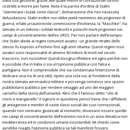
dalla sua gestione, grazie alle quale milioni di connazionali furono
costretti a morire per fame. Nota è la parola d’ordine di Stalin:
"sterminare i kulak come classe", dichiarazione che non necessita
delucidazioni. Stalin inoltre non ebbe pietà nemmeno dei prigionieri di
guerra, infatti un’autorevole commissione d’inchiesta, la "Maschke", ha
stimato in un milione i soldati tedeschi e polacchi morti prigionieri nei
campi di concentramento dell’ex URSS. Per non parlare dell’esempio
che Stalin diede ai regimi comunisti asiatici : un grande ritratto dello
stesso fu esposto a Pechino fino agli anni ottanta. Questi regimi rossi
asiatici sono responsabili di almeno 60 milioni di morti nel secolo
trascorso, non noccioline! Quindi bisogna riflettere ed agire perché non
è possibile che in Italia ci sia un’opinione pubblica così falsa e
partigiana. Non è comprensibile che sia condannata l’intenzione di
dedicare una via di una città, ripeto una sola via, al fondatore della
nostra stimata aeronautica militare e poi venga concesso uno spazio
pubblicitario pubblico per rendere omaggio ad uno dei maggiori
carnefici della storia dell’umanità. Altro che il famoso detto "olio di
ricino e manganello":il signore in questione pensò bene che i diffidenti,
gli antagonisti e membri di vaste classi sociali dei suoi connazionali,
quando non venivano giustiziati al momento, dovevano essere spediti
nei campi di concentramento dell’estremo nord in un area climatica non
mediterranea ed in condizioni umane insostenibili. Mi chiedo come
avrebbe reagito l’opinione pubblica se tali manifesti fossero