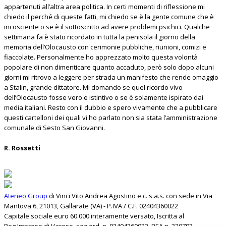
appartenuti all’altra area politica. In certi momenti di riflessione mi
chiedo il perché di queste fatti, mi chiedo se è la gente comune che è
incosciente o se è il sottoscritto ad avere problemi psichici. Qualche
settimana fa è stato ricordato in tutta la penisola il giorno della
memoria dell’Olocausto con cerimonie pubbliche, riunioni, comizi e
fiaccolate. Personalmente ho apprezzato molto questa volontà
popolare di non dimenticare quanto accaduto, però solo dopo alcuni
giorni mi ritrovo a leggere per strada un manifesto che rende omaggio
a Stalin, grande dittatore. Mi domando se quel ricordo vivo
dell’Olocausto fosse vero e istintivo o se è solamente ispirato dai
media italiani. Resto con il dubbio e spero vivamente che a pubblicare
questi cartelloni dei quali vi ho parlato non sia stata l’amministrazione
comunale di Sesto San Giovanni.
R. Rossetti
Ateneo Group
di Vinci Vito Andrea Agostino e c. s.a.s. con sede in Via
Mantova 6, 21013, Gallarate (VA) - P.IVA / C.F. 02404360022
Capitale sociale euro 60.000 interamente versato, Iscritta al