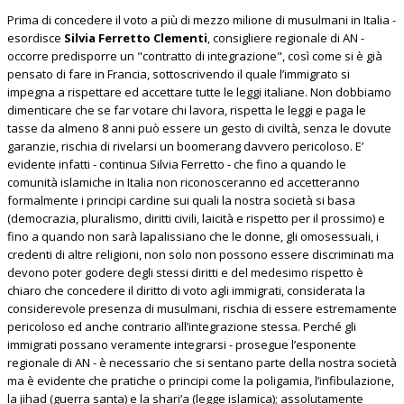
Prima di concedere il voto a più di mezzo milione di musulmani in Italia -
esordisce
Silvia Ferretto Clementi
, consigliere regionale di AN -
occorre predisporre un "contratto di integrazione", così come si è già
pensato di fare in Francia, sottoscrivendo il quale l’immigrato si
impegna a rispettare ed accettare tutte le leggi italiane. Non dobbiamo
dimenticare che se far votare chi lavora, rispetta le leggi e paga le
tasse da almeno 8 anni può essere un gesto di civiltà, senza le dovute
garanzie, rischia di rivelarsi un boomerang davvero pericoloso. E’
evidente infatti - continua Silvia Ferretto - che fino a quando le
comunità islamiche in Italia non riconosceranno ed accetteranno
formalmente i principi cardine sui quali la nostra società si basa
(democrazia, pluralismo, diritti civili, laicità e rispetto per il prossimo) e
fino a quando non sarà lapalissiano che le donne, gli omosessuali, i
credenti di altre religioni, non solo non possono essere discriminati ma
devono poter godere degli stessi diritti e del medesimo rispetto è
chiaro che concedere il diritto di voto agli immigrati, considerata la
considerevole presenza di musulmani, rischia di essere estremamente
pericoloso ed anche contrario all’integrazione stessa. Perché gli
immigrati possano veramente integrarsi - prosegue l’esponente
regionale di AN - è necessario che si sentano parte della nostra società
ma è evidente che pratiche o principi come la poligamia, l’infibulazione,
la jihad (guerra santa) e la shari’a (legge islamica); assolutamente