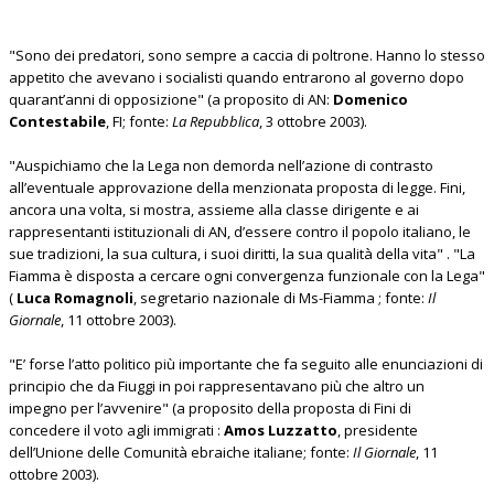
"Sono dei predatori, sono sempre a caccia di poltrone. Hanno lo stesso
appetito che avevano i socialisti quando entrarono al governo dopo
quarant’anni di opposizione" (a proposito di AN:
Domenico
Contestabile
, FI; fonte:
La Repubblica
, 3 ottobre 2003).
"Auspichiamo che la Lega non demorda nell’azione di contrasto
all’eventuale approvazione della menzionata proposta di legge. Fini,
ancora una volta, si mostra, assieme alla classe dirigente e ai
rappresentanti istituzionali di AN, d’essere contro il popolo italiano, le
sue tradizioni, la sua cultura, i suoi diritti, la sua qualità della vita" . "La
Fiamma è disposta a cercare ogni convergenza funzionale con la Lega"
(
Luca Romagnoli
, segretario nazionale di Ms-Fiamma ; fonte:
Il
Giornale
, 11 ottobre 2003).
"E’ forse l’atto politico più importante che fa seguito alle enunciazioni di
principio che da Fiuggi in poi rappresentavano più che altro un
impegno per l’avvenire" (a proposito della proposta di Fini di
concedere il voto agli immigrati :
Amos Luzzatto
, presidente
dell’Unione delle Comunità ebraiche italiane; fonte:
Il Giornale
, 11
ottobre 2003).