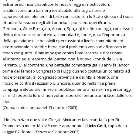
estranei ed inconciliabili con le nostre leggi e i nostri valori,
costituiscono una barriera invalicabile all’integrazione e
rappresentano elementi di forte contrasto con lo Stato stesso ed i suoi
cittadini. Nessuno degli altri principali paesi europei (Francia,
Germania, Gran Bretagna, Austria, Spagna) ha, fino ad oggi, concesso il
diritto di voto ai cittadini extracomunitari e, forse, data l’importanza
della questione e le possibili ripercussioni a livello comunitario ed
internazionale, sarebbe bene che il problema venisse affrontato in
modo congiunto . Il mio impegno contro l’intolleranza e il razzismo,
all’interno ed all’esterno del partito, non è nuovo - conclude Silvia
Ferretto. E’, al contrario, una battaglia cominciata già 10 anni fa, ancor
prima del famoso Congresso di Fiuggi quando costituii un comitato ad
hoc e presentai, al congresso provinciale del MSI a Milano, una
mozione contro il razzismo o, ancora, quando nella mia prima
campagna elettorale mi rivolsi pubblicamente a naziskin e personaggi
simili chiedendo loro di non votarmi perché lontana anni luce dalle loro
idee.
(Comunicato stampa del 13 ottobre 2003)
"Ho finanziato due volte Giorgio Almirante: la seconda fu per Fini.
Prometteva molto. Ma si è come appannato" (
Licio Gelli
, capo della
Loggia P2; fonte:
L’Espresso
9 ottobre 2003).