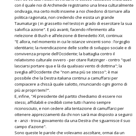
con il quale noi di Archimede registriamo una linea culturalmente
ondivaga, ma certo molti insieme a noi chiedono di tornare alla
politica ragionata, non credendo che esista un grande
Taumaturgo ( in grassetto nel testo) in grado di esercitare la sua
salvifica azione". E più avanti, facendo riferimento alla
rielezione di Bush e all’elezione di Benedetto XVI, continua:
"E allora, nel momento in cui le istanze vincenti sono : l’orgoglio
identitario; la rivendicazione delle scelte di sviluppo sociale e di
convivenza proprie dell’Occidente; la battaglia contro il
relativismo culturale ovvero - per citare Ratzinger - contro "quel
lasciarsi portare qua e là da qualsiasi vento di dottrina"; la
sveglia all’Occidente che "non ama più se stesso"; è mai
possibile che la Destra italiana continui a camuffarsi per
compiacere a chissà quale salotto, rinunciando ogni giorno di
più ai propri temi?".
E, infine, "Al presidente del partito chiediamo di essere noi
stessi, affidabili e credibili come tutti i hanno sempre
riconosciuto, e non cedere alla tentazione di camuffarci per
ottenere apprezzamenti da chi non sarà mai disposto a seguirci
e - anzi - trova giovamento da una Destra che sguarnisce il suo
campo d’azione".
Sono queste le parole che volevamo ascoltare, ormai da un