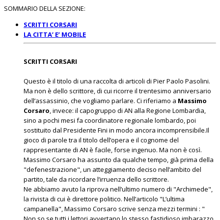
SOMMARIO DELLA SEZIONE:
SCRITTI CORSARI
LA CITTA’ E’ MOBILE
SCRITTI CORSARI
Questo è il titolo di una raccolta di articoli di Pier Paolo Pasolini.
Ma non è dello scrittore, di cui ricorre il trentesimo anniversario
dell’assassinio, che vogliamo parlare. Ci riferiamo a
Massimo
Corsaro
, invece: il capogruppo di AN alla Regione Lombardia,
sino a pochi mesi fa coordinatore regionale lombardo, poi
sostituito dal Presidente Fini in modo ancora incomprensibile.Il
gioco di parole tra il titolo dell’opera e il cognome del
rappresentante di AN è facile, forse ingenuo. Ma non è così.
Massimo Corsaro ha assunto da qualche tempo, già prima della
"defenestrazione", un atteggiamento deciso nell’ambito del
partito, tale da ricordare l’irruenza dello scrittore.
Ne abbiamo avuto la riprova nell’ultimo numero di "Archimede",
la rivista di cui è direttore politico. Nell’articolo "L’ultima
campanella", Massimo Corsaro scrive senza mezzi termini : "
Non so se tutti i lettori avvertano lo stesso fastidioso imbarazzo