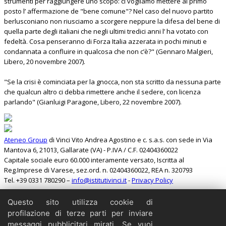
strumenti per raggiungere uno scopo: ci vogliamo mettere al primo
posto l’ affermazione de "bene comune"? Nel caso del nuovo partito
berlusconiano non riusciamo a scorgere neppure la difesa del bene di
quella parte degli italiani che negli ultimi tredici anni l’ ha votato con
fedeltà. Cosa penseranno di Forza Italia azzerata in pochi minuti e
condannata a confluire in qualcosa che non c’è?" (Gennaro Malgieri,
Libero, 20 novembre 2007).
"Se la crisi è cominciata per la gnocca, non sta scritto da nessuna parte
che qualcun altro ci debba rimettere anche il sedere, con licenza
parlando" (Gianluigi Paragone, Libero, 22 novembre 2007).
Ateneo Group
di Vinci Vito Andrea Agostino e c. s.a.s. con sede in Via
Mantova 6, 21013, Gallarate (VA) - P.IVA / C.F. 02404360022
Capitale sociale euro 60.000 interamente versato, Iscritta al
Reg.Imprese di Varese, sez.ord. n. 02404360022, REA n. 320793
Tel. +39 0331 780290 –
info@istitutivinci.it
-
Privacy Policy
Questo sito utilizza cookie di
Cerca
profilazione di terze parti per inviare
Home
messaggi pubblicitari mirati. Se vuoi