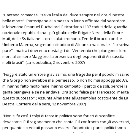
"Cantano commossi "salva l’Italia del duce sempre nell’ora di nostra
bella morte". Partecipano alla messa in latino officiata dal sacerdote
lefebvriano Emanuel Duchalard. E ricordano i 137 caduti della guardia
nazionale repubblichina - più gli altri delle Brigate Nere, della Ettore
Muti, delle Ss italiane - con il saluto romano. Tende il braccio anche
Umberto Maerna, segretario cittadino di Alleanza nazionale - "lo scriva
pure" - ma tra i duecento nostalgici del Ventennio che piangono i loro
morti al cimitero Maggiore, la presenza degli esponenti di An suscita
molti brusii". (La repubblica, 2 novembre 2007).
"Fiuggi è stato un errore gravissimo, una tragedia per il popolo missino
che Giorgio non avrebbe mai permesso. Io non ho mai appoggiato An,
mi hanno fatto molto male: hanno cambiato il partito da soli, perché la
gente piangeva e se ne andava. Ora sono felice per Francesco, merita
questo successo" ( Assunta Almirante all’Assemblea costituente de La
Destra, Corriere della sera, 12 novembre 2007).
"Non si fa così. I colpi di testa in politica sono forieri di sconfitte
devastanti. E’ il ragionamento che conta. E il confronto con gli avversari,
per quanto screditati possano essere. Dopotutto i partiti politici sono