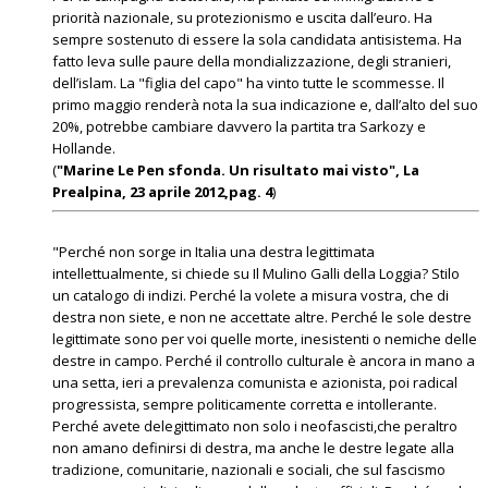
priorità nazionale, su protezionismo e uscita dall’euro. Ha
sempre sostenuto di essere la sola candidata antisistema. Ha
fatto leva sulle paure della mondializzazione, degli stranieri,
dell’islam. La "figlia del capo" ha vinto tutte le scommesse. Il
primo maggio renderà nota la sua indicazione e, dall’alto del suo
20%, potrebbe cambiare davvero la partita tra Sarkozy e
Hollande.
(
"Marine Le Pen sfonda. Un risultato mai visto", La
Prealpina, 23 aprile 2012,pag. 4
)
"Perché non sorge in Italia una destra legittimata
intellettualmente, si chiede su Il Mulino Galli della Loggia? Stilo
un catalogo di indizi. Perché la volete a misura vostra, che di
destra non siete, e non ne accettate altre. Perché le sole destre
legittimate sono per voi quelle morte, inesistenti o nemiche delle
destre in campo. Perché il controllo culturale è ancora in mano a
una setta, ieri a prevalenza comunista e azionista, poi radical
progressista, sempre politicamente corretta e intollerante.
Perché avete delegittimato non solo i neofascisti,che peraltro
non amano definirsi di destra, ma anche le destre legate alla
tradizione, comunitarie, nazionali e sociali, che sul fascismo