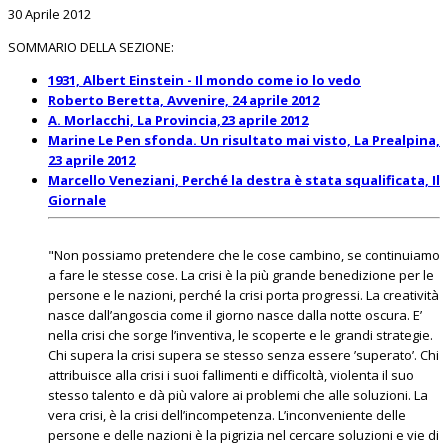
30 Aprile 2012
SOMMARIO DELLA SEZIONE:
1931, Albert Einstein - Il mondo come io lo vedo
Roberto Beretta, Avvenire, 24 aprile 2012
A. Morlacchi, La Provincia,23 aprile 2012
Marine Le Pen sfonda. Un risultato mai visto, La Prealpina,
23 aprile 2012
Marcello Veneziani, Perché la destra è stata squalificata, Il
Giornale
"Non possiamo pretendere che le cose cambino, se continuiamo
a fare le stesse cose. La crisi è la più grande benedizione per le
persone e le nazioni, perché la crisi porta progressi. La creatività
nasce dall’angoscia come il giorno nasce dalla notte oscura. E’
nella crisi che sorge l’inventiva, le scoperte e le grandi strategie.
Chi supera la crisi supera se stesso senza essere ’superato’. Chi
attribuisce alla crisi i suoi fallimenti e difficoltà, violenta il suo
stesso talento e dà più valore ai problemi che alle soluzioni. La
vera crisi, è la crisi dell’incompetenza. L’inconveniente delle
persone e delle nazioni è la pigrizia nel cercare soluzioni e vie di