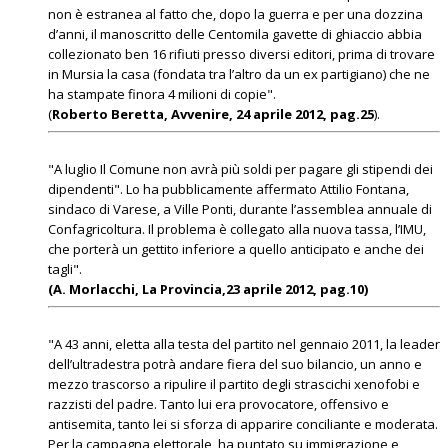
non è estranea al fatto che, dopo la guerra e per una dozzina
d’anni, il manoscritto delle Centomila gavette di ghiaccio abbia
collezionato ben 16 rifiuti presso diversi editori, prima di trovare
in Mursia la casa (fondata tra l’altro da un ex partigiano) che ne
ha stampate finora 4 milioni di copie".
(
Roberto Beretta, Avvenire, 24 aprile 2012, pag.25
).
"A luglio Il Comune non avrà più soldi per pagare gli stipendi dei
dipendenti". Lo ha pubblicamente affermato Attilio Fontana,
sindaco di Varese, a Ville Ponti, durante l’assemblea annuale di
Confagricoltura. Il problema è collegato alla nuova tassa, l’IMU,
che porterà un gettito inferiore a quello anticipato e anche dei
tagli".
(A. Morlacchi, La Provincia,23 aprile 2012, pag.10)
"A 43 anni, eletta alla testa del partito nel gennaio 2011, la leader
dell’ultradestra potrà andare fiera del suo bilancio, un anno e
mezzo trascorso a ripulire il partito degli strascichi xenofobi e
razzisti del padre. Tanto lui era provocatore, offensivo e
antisemita, tanto lei si sforza di apparire conciliante e moderata.
Per la campagna elettorale, ha puntato su immigrazione e