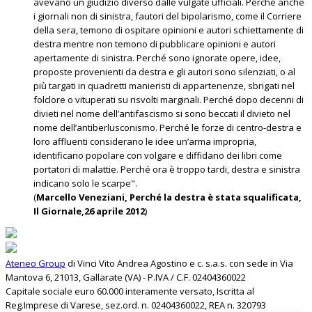
avevano un giudizio diverso dalle vulgate ufficiali. Perché anche
i giornali non di sinistra, fautori del bipolarismo, come il Corriere
della sera, temono di ospitare opinioni e autori schiettamente di
destra mentre non temono di pubblicare opinioni e autori
apertamente di sinistra. Perché sono ignorate opere, idee,
proposte provenienti da destra e gli autori sono silenziati, o al
più targati in quadretti manieristi di appartenenze, sbrigati nel
folclore o vituperati su risvolti marginali. Perché dopo decenni di
divieti nel nome dell’antifascismo si sono beccati il divieto nel
nome dell’antiberlusconismo. Perché le forze di centro-destra e
loro affluenti considerano le idee un’arma impropria,
identificano popolare con volgare e diffidano dei libri come
portatori di malattie. Perché ora è troppo tardi, destra e sinistra
indicano solo le scarpe".
(
Marcello Veneziani, Perché la destra è stata squalificata,
Il Giornale,26 aprile 2012
)
Ateneo Group
di Vinci Vito Andrea Agostino e c. s.a.s. con sede in Via
Mantova 6, 21013, Gallarate (VA) - P.IVA / C.F. 02404360022
Capitale sociale euro 60.000 interamente versato, Iscritta al
Reg.Imprese di Varese, sez.ord. n. 02404360022, REA n. 320793