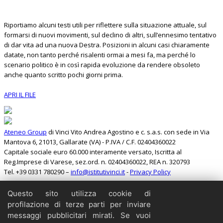
Riportiamo alcuni testi utili per riflettere sulla situazione attuale, sul
formarsi di nuovi movimenti, sul declino di altri, sull’ennesimo tentativo
di dar vita ad una nuova Destra. Posizioni in alcuni casi chiaramente
datate, non tanto perché risalenti ormai a mesi fa, ma perché lo
scenario politico è in così rapida evoluzione da rendere obsoleto
anche quanto scritto pochi giorni prima.
APRI IL FILE
Ateneo Group
di Vinci Vito Andrea Agostino e c. s.a.s. con sede in Via
Mantova 6, 21013, Gallarate (VA) - P.IVA / C.F. 02404360022
Capitale sociale euro 60.000 interamente versato, Iscritta al
Reg.Imprese di Varese, sez.ord. n. 02404360022, REA n. 320793
Tel. +39 0331 780290 –
info@istitutivinci.it
-
Privacy Policy
Questo sito utilizza cookie di
Cerca
profilazione di terze parti per inviare
Home
messaggi pubblicitari mirati. Se vuoi
Il Barbarossa