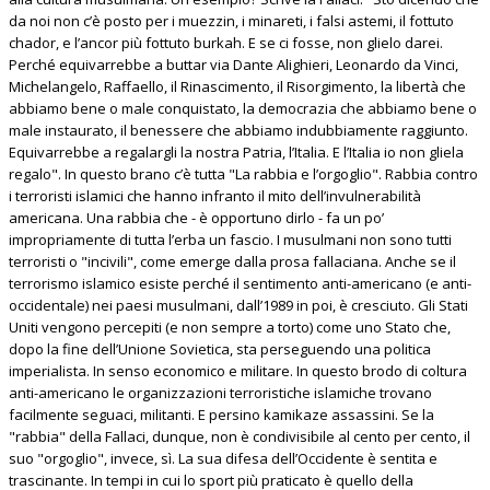
da noi non c’è posto per i muezzin, i minareti, i falsi astemi, il fottuto
chador, e l’ancor più fottuto burkah. E se ci fosse, non glielo darei.
Perché equivarrebbe a buttar via Dante Alighieri, Leonardo da Vinci,
Michelangelo, Raffaello, il Rinascimento, il Risorgimento, la libertà che
abbiamo bene o male conquistato, la democrazia che abbiamo bene o
male instaurato, il benessere che abbiamo indubbiamente raggiunto.
Equivarrebbe a regalargli la nostra Patria, l’Italia. E l’Italia io non gliela
regalo". In questo brano c’è tutta "La rabbia e l’orgoglio". Rabbia contro
i terroristi islamici che hanno infranto il mito dell’invulnerabilità
americana. Una rabbia che - è opportuno dirlo - fa un po’
impropriamente di tutta l’erba un fascio. I musulmani non sono tutti
terroristi o "incivili", come emerge dalla prosa fallaciana. Anche se il
terrorismo islamico esiste perché il sentimento anti-americano (e anti-
occidentale) nei paesi musulmani, dall’1989 in poi, è cresciuto. Gli Stati
Uniti vengono percepiti (e non sempre a torto) come uno Stato che,
dopo la fine dell’Unione Sovietica, sta perseguendo una politica
imperialista. In senso economico e militare. In questo brodo di coltura
anti-americano le organizzazioni terroristiche islamiche trovano
facilmente seguaci, militanti. E persino kamikaze assassini. Se la
"rabbia" della Fallaci, dunque, non è condivisibile al cento per cento, il
suo "orgoglio", invece, sì. La sua difesa dell’Occidente è sentita e
trascinante. In tempi in cui lo sport più praticato è quello della