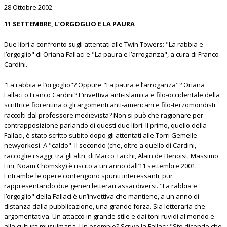
28 Ottobre 2002
11 SETTEMBRE, L’ORGOGLIO E LA PAURA
Due libri a confronto sugli attentati alle Twin Towers: "La rabbia e
l’orgoglio" di Oriana Fallaci e "La paura e l’arroganza", a cura di Franco
Cardini.
"La rabbia e l’orgoglio"? Oppure "La paura e l’arroganza"? Oriana
Fallaci o Franco Cardini? L’invettiva anti-islamica e filo-occidentale della
scrittrice fiorentina o gli argomenti anti-americani e filo-terzomondisti
raccolti dal professore medievista? Non si può che ragionare per
contrapposizione parlando di questi due libri. Il primo, quello della
Fallaci, è stato scritto subito dopo gli attentati alle Torri Gemelle
newyorkesi. A "caldo". Il secondo (che, oltre a quello di Cardini,
raccoglie i saggi, tra gli altri, di Marco Tarchi, Alain de Benoist, Massimo
Fini, Noam Chomsky) è uscito a un anno dall’11 settembre 2001.
Entrambe le opere contengono spunti interessanti, pur
rappresentando due generi letterari assai diversi. "La rabbia e
l’orgoglio" della Fallaci è un’invettiva che mantiene, a un anno di
distanza dalla pubblicazione, una grande forza. Sia letteraria che
argomentativa. Un attacco in grande stile e dai toni ruvidi al mondo e
alla cultura musulmana. Un esempio? Scrive la Fallaci: "Sto dicendo che