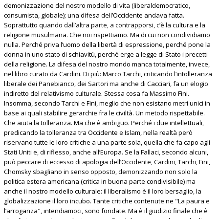
demonizzazione del nostro modello di vita (liberaldemocratico,
consumista, globale); una difesa dell’Occidente andava fatta.
Soprattutto quando dall’altra parte, a contrapporsi, c’è la cultura e la
religione musulmana. Che noi rispettiamo. Ma di cui non condividiamo
nulla. Perché priva l’uomo della libertà di espressione, perché pone la
donna in uno stato di schiavitù, perché erge a legge di Stato i precetti
della religione. La difesa del nostro mondo manca totalmente, invece,
nel libro curato da Cardini. Di più: Marco Tarchi, criticando l’intolleranza
liberale dei Panebianco, dei Sartori ma anche di Cacciari, fa un elogio
indiretto del relativismo culturale. Stessa cosa fa Massimo Fini.
Insomma, secondo Tarchi e Fini, meglio che non esistano metri unici in
base ai quali stabilire gerarchie fra le civiltà. Un metodo rispettabile.
Che aiuta la tolleranza. Ma che è ambiguo. Perché i due intellettuali,
predicando la tolleranza tra Occidente e Islam, nella realtà però
riservano tutte le loro critiche a una parte sola, quella che fa capo agli
Stati Uniti e, di riflesso, anche all’Europa. Se la Fallaci, secondo alcuni,
può peccare di eccesso di apologia dell’Occidente, Cardini, Tarchi, Fini,
Chomsky sbagliano in senso opposto, demonizzando non solo la
politica estera americana (critica in buona parte condivisibile) ma
anche il nostro modello culturale: il liberalismo è il loro bersaglio, la
globalizzazione il loro incubo. Tante critiche contenute ne "La paura e
l’arroganza", intendiamoci, sono fondate. Ma è il giudizio finale che è