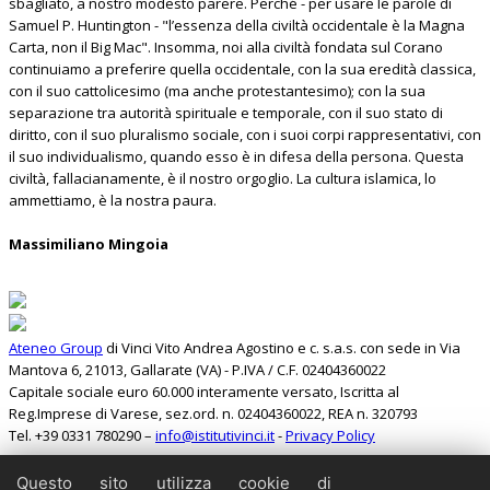
sbagliato, a nostro modesto parere. Perché - per usare le parole di
Samuel P. Huntington - "l’essenza della civiltà occidentale è la Magna
Carta, non il Big Mac". Insomma, noi alla civiltà fondata sul Corano
continuiamo a preferire quella occidentale, con la sua eredità classica,
con il suo cattolicesimo (ma anche protestantesimo); con la sua
separazione tra autorità spirituale e temporale, con il suo stato di
diritto, con il suo pluralismo sociale, con i suoi corpi rappresentativi, con
il suo individualismo, quando esso è in difesa della persona. Questa
civiltà, fallacianamente, è il nostro orgoglio. La cultura islamica, lo
ammettiamo, è la nostra paura.
Massimiliano Mingoia
Ateneo Group
di Vinci Vito Andrea Agostino e c. s.a.s. con sede in Via
Mantova 6, 21013, Gallarate (VA) - P.IVA / C.F. 02404360022
Capitale sociale euro 60.000 interamente versato, Iscritta al
Reg.Imprese di Varese, sez.ord. n. 02404360022, REA n. 320793
Tel. +39 0331 780290 –
info@istitutivinci.it
-
Privacy Policy
Questo sito utilizza cookie di
Cerca