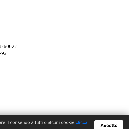
404360022
0793
are il consenso a tutti o alcuni cookie
clicca
Accetto