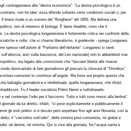
 egli contrapponeva alla "destra economica": "La destra psicologica è un
 contrario, non ha idee: essa difende soltanto certe condizioni sociali o, per
". Il brano risale a un numero del "Borghese" del 1955. Ma delinea una
olitico, non di interessi di bottega. È bene ribadirlo, visto che il
. La destra psicologica longanesiana è fortemente critica nei confronti della
tocratiche e colte, che si chiama liberalismo, è gradevole - spiega Longanesi
orre spesso nell’autore di "Parliamo dell’elefante". Longanesi si sentì
 sull’altezza, anzi sulla bassezza, del Leo nazionale) non lo abbandonò mai.
impolitico, ma legato alla convinzione che "lasciare libertà alle masse
o modo disincantato di fare giornalismo gli procurò la chiusura di "Omnibus",
mocristian-comunisti lo costrinse all’angolo. Ma forse era proprio questo che
na battaglia giornalistica e intellettuale, quella longanesiana, che rifiutò
addizioni. Fu il leader socialista Pietro Nenni a sottolinearle,
i e nel contempo l’odio per il fascismo. Tutto e tutti sono messi alla berlina".
giornale da lui diretto, infatti, "si pose esplicitamente e pubblicamente il
e gli esiti politici si è dovuto però aspettare fino agli anni Novanta, con la
etto, il "carciofino sott’odio", della sinistra post-comunista, no global e
lla: né destra, né sinistra. Qui si vive alla giornata, fra l’acqua santa e