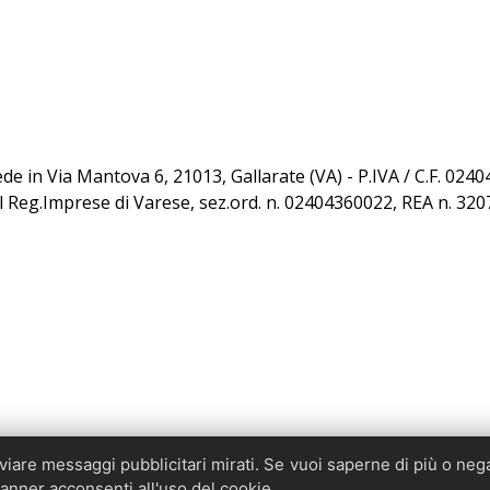
sede in Via Mantova 6, 21013, Gallarate (VA) - P.IVA / C.F. 02
al Reg.Imprese di Varese, sez.ord. n. 02404360022, REA n. 32
inviare messaggi pubblicitari mirati. Se vuoi saperne di più o neg
nner acconsenti all'uso del cookie.