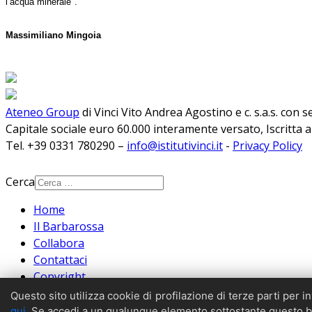
l’acqua minerale".
Massimiliano Mingoia
Ateneo Group
di Vinci Vito Andrea Agostino e c. s.a.s. con 
Capitale sociale euro 60.000 interamente versato, Iscritta 
Tel. +39 0331 780290 –
info@istitutivinci.it
-
Privacy Policy
Cerca
Home
Il Barbarossa
Collabora
Contattaci
Copyright
Archivio
Questo sito utilizza cookie di profilazione di terze parti per 
Credits
qui
. Se accedi a un qualunque elemento sottostante questo ba