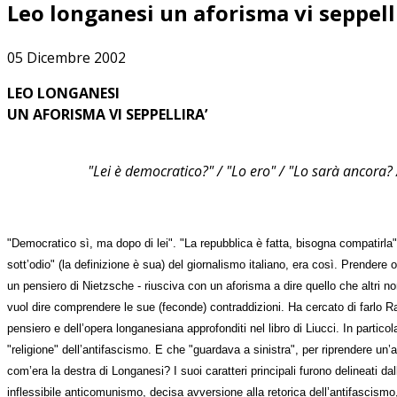
Leo longanesi un aforisma vi seppell
05 Dicembre 2002
LEO LONGANESI
UN AFORISMA VI SEPPELLIRA’
"Lei è democratico?" / "Lo ero" / "Lo sarà ancora? 
"Democratico sì, ma dopo di lei". "La repubblica è fatta, bisogna compatirla"
sott’odio" (la definizione è sua) del giornalismo italiano, era così. Prendere 
un pensiero di Nietzsche - riusciva con un aforisma a dire quello che altri n
vuol dire comprendere le sue (feconde) contraddizioni. Ha cercato di farlo Raff
pensiero e dell’opera longanesiana approfonditi nel libro di Liucci. In partic
"religione" dell’antifascismo. E che "guardava a sinistra", per riprendere un’a
com’era la destra di Longanesi? I suoi caratteri principali furono delineati d
inflessibile anticomunismo, decisa avversione alla retorica dell’antifascismo,