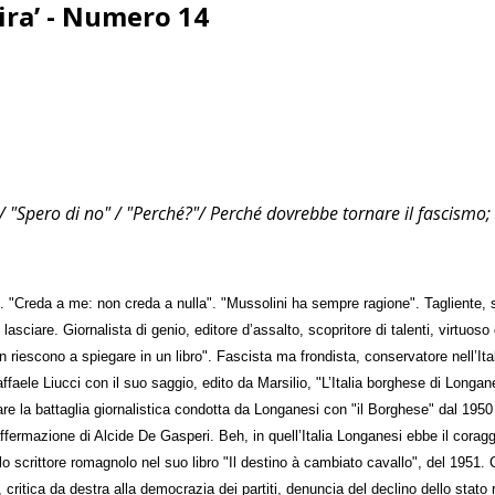
ira’ - Numero 14
/ "Spero di no" / "Perché?"/ Perché dovrebbe tornare il fascismo;
. "Creda a me: non creda a nulla". "Mussolini ha sempre ragione". Tagliente, s
o lasciare. Giornalista di genio, editore d’assalto, scopritore di talenti, virtuo
on riescono a spiegare in un libro". Fascista ma frondista, conservatore nell’
aele Liucci con il suo saggio, edito da Marsilio, "L’Italia borghese di Longanesi
olare la battaglia giornalistica condotta da Longanesi con "il Borghese" dal 1950
ffermazione di Alcide De Gasperi. Beh, in quell’Italia Longanesi ebbe il coraggi
allo scrittore romagnolo nel suo libro "Il destino à cambiato cavallo", del 1951.
 critica da destra alla democrazia dei partiti, denuncia del declino dello stato