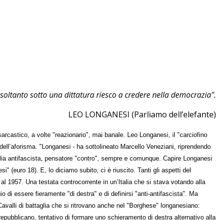
 soltanto sotto una dittatura riesco a credere nella democrazia".
LEO LONGANESI (Parliamo dell’elefante)
arcastico, a volte "reazionario", mai banale. Leo Longanesi, il "carciofino
so dell’aforisma. "Longanesi - ha sottolineato Marcello Veneziani, riprendendo
Italia antifascista, pensatore "contro", sempre e comunque. Capire Longanesi
" (euro 18). E, lo diciamo subito, ci è riuscito. Tanti gli aspetti del
 al 1957. Una testata controcorrente in un’Italia che si stava votando alla
o di essere fieramente "di destra" e di definirsi "anti-antifascista". Ma
 Cavalli di battaglia che si ritrovano anche nel "Borghese" longanesiano:
 repubblicano, tentativo di formare uno schieramento di destra alternativo alla