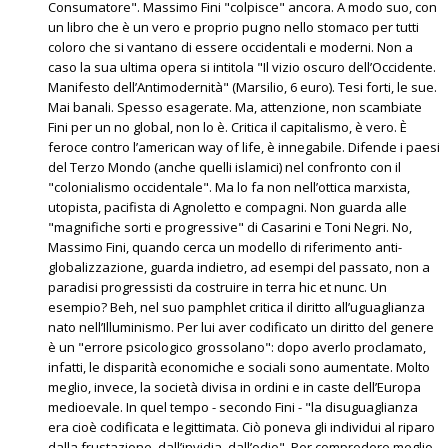
Consumatore". Massimo Fini "colpisce" ancora. A modo suo, con
un libro che è un vero e proprio pugno nello stomaco per tutti
coloro che si vantano di essere occidentali e moderni. Non a
caso la sua ultima opera si intitola "Il vizio oscuro dell’Occidente.
Manifesto dell’Antimodernità" (Marsilio, 6 euro). Tesi forti, le sue.
Mai banali. Spesso esagerate. Ma, attenzione, non scambiate
Fini per un no global, non lo è. Critica il capitalismo, è vero. È
feroce contro l’american way of life, è innegabile. Difende i paesi
del Terzo Mondo (anche quelli islamici) nel confronto con il
"colonialismo occidentale". Ma lo fa non nell’ottica marxista,
utopista, pacifista di Agnoletto e compagni. Non guarda alle
"magnifiche sorti e progressive" di Casarini e Toni Negri. No,
Massimo Fini, quando cerca un modello di riferimento anti-
globalizzazione, guarda indietro, ad esempi del passato, non a
paradisi progressisti da costruire in terra hic et nunc. Un
esempio? Beh, nel suo pamphlet critica il diritto all’uguaglianza
nato nell’Illuminismo. Per lui aver codificato un diritto del genere
è un "errore psicologico grossolano": dopo averlo proclamato,
infatti, le disparità economiche e sociali sono aumentate. Molto
meglio, invece, la società divisa in ordini e in caste dell’Europa
medioevale. In quel tempo - secondo Fini - "la disuguaglianza
era cioè codificata e legittimata. Ciò poneva gli individui al riparo
dalla frustazione, dall’invidia, dall’odio". Per compredere meglio