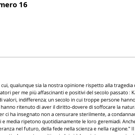
umero 16
in cui, qualunque sia la nostra opinione rispetto alla tragedi
atori per me più affascinanti e positivi del secolo passato : K
di valori, indifferenza; un secolo in cui troppe persone han
nno ritenuto di aver il diritto-dovere di soffocare la natura
r ci ha insegnato non a censurare sterilmente, a condannare,
ttuali e media ripetono quotidianamente le loro geremiadi. A
anza nel futuro, della fede nella scienza e nella ragione." 