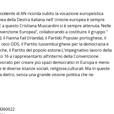
residente di AN ricorda subito la vocazione europeistica
linea della Destra italiana nell’ Unione europea è sempre
E a questo Cristiana Muscardini si è sempre attenuta. Nelle
nvenzione Europea", collaborando a costituire il gruppo "
l Fianna Fail (Irlanda); il Partido Popular portoghese, il
to ceco ODS, il Partito lussemburghese per la democrazia e
acche, il Partito del popolo estone.L’impegnativo lavoro della
o 16 a rappresentarlo all’interno della Convenzione :
avorato per creare più spazi democratici in Europa e meno
 diverse istanze sociali, religiose,culturali. Ma in queste
 dietro, senza una grande visione politica che ne
404360022