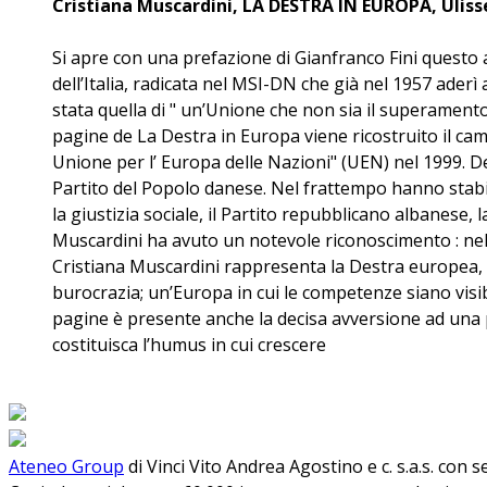
Cristiana Muscardini, LA DESTRA IN EUROPA, Ulisse
Si apre con una prefazione di Gianfranco Fini questo a
dell’Italia, radicata nel MSI-DN che già nel 1957 ader
stata quella di " un’Unione che non sia il superament
pagine de La Destra in Europa viene ricostruito il ca
Unione per l’ Europa delle Nazioni" (UEN) nel 1999. De
Partito del Popolo danese. Nel frattempo hanno stabili
la giustizia sociale, il Partito repubblicano albanese,
Muscardini ha avuto un notevole riconoscimento : nel
Cristiana Muscardini rappresenta la Destra europea, 
burocrazia; un’Europa in cui le competenze siano visib
pagine è presente anche la decisa avversione ad una p
costituisca l’humus in cui crescere
Ateneo Group
di Vinci Vito Andrea Agostino e c. s.a.s. con 