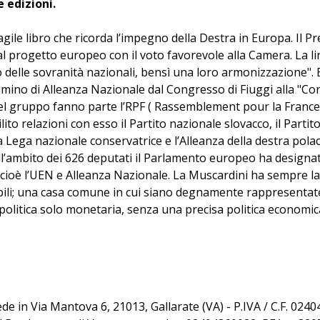
 edizioni.
gile libro che ricorda l’impegno della Destra in Europa. Il P
ì al progetto europeo con il voto favorevole alla Camera. La 
o delle sovranità nazionali, bensì una loro armonizzazione". 
mmino di Alleanza Nazionale dal Congresso di Fiuggi alla "Co
l gruppo fanno parte l’RPF ( Rassemblement pour la France); i
to relazioni con esso il Partito nazionale slovacco, il Parti
 la Lega nazionale conservatrice e l’Alleanza della destra pol
l’ambito dei 626 deputati il Parlamento europeo ha designat
cioè l’UEN e Alleanza Nazionale. La Muscardini ha sempre l
ili; una casa comune in cui siano degnamente rappresentate le
olitica solo monetaria, senza una precisa politica economica
sede in Via Mantova 6, 21013, Gallarate (VA) - P.IVA / C.F. 02