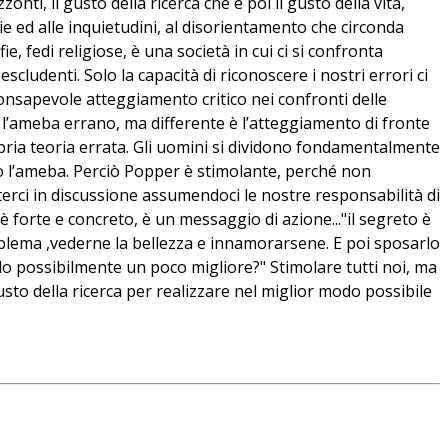
onti, il gusto della ricerca che è poi il gusto della vita,
sie ed alle inquietudini, al disorientamento che circonda
e, fedi religiose, è una società in cui ci si confronta
cludenti. Solo la capacità di riconoscere i nostri errori ci
onsapevole atteggiamento critico nei confronti delle
e l’ameba errano, ma differente è l’atteggiamento di fronte
propria teoria errata. Gli uomini si dividono fondamentalmente
o l’ameba. Perciò Popper è stimolante, perché non
tterci in discussione assumendoci le nostre responsabilità di
 è forte e concreto, è un messaggio di azione..."il segreto è
roblema ,vederne la bellezza e innamorarsene. E poi sposarlo
do possibilmente un poco migliore?" Stimolare tutti noi, ma
usto della ricerca per realizzare nel miglior modo possibile