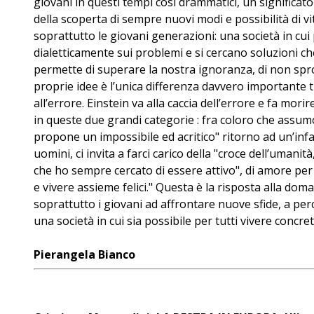
giovani in questi tempi così drammatici, un significato p
della scoperta di sempre nuovi modi e possibilità di vi
soprattutto le giovani generazioni: una società in cui p
dialetticamente sui problemi e si cercano soluzioni che
permette di superare la nostra ignoranza, di non spro
proprie idee è l’unica differenza davvero importante t
all’errore. Einstein va alla caccia dell’errore e fa mo
in queste due grandi categorie : fra coloro che assu
propone un impossibile ed acritico" ritorno ad un’infa
uomini, ci invita a farci carico della "croce dell’umani
che ho sempre cercato di essere attivo", di amore per
e vivere assieme felici." Questa è la risposta alla d
soprattutto i giovani ad affrontare nuove sfide, a perc
una società in cui sia possibile per tutti vivere concre
Pierangela Bianco