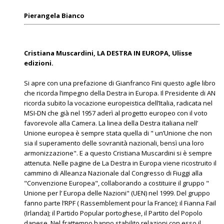
Pierangela Bianco
Cristiana Muscardini, LA DESTRA IN EUROPA, Ulisse
edizioni.
Si apre con una prefazione di Gianfranco Fini questo agile libro
che ricorda l’impegno della Destra in Europa. Il Presidente di AN
ricorda subito la vocazione europeistica dell’Italia, radicata nel
MSI-DN che già nel 1957 aderì al progetto europeo con il voto
favorevole alla Camera. La linea della Destra italiana nell’
Unione europea è sempre stata quella di " un’Unione che non
sia il superamento delle sovranità nazionali, bensì una loro
armonizzazione". E a questo Cristiana Muscardini si è sempre
attenuta. Nelle pagine de La Destra in Europa viene ricostruito il
cammino di Alleanza Nazionale dal Congresso di Fiuggi alla
"Convenzione Europea", collaborando a costituire il gruppo "
Unione per l’ Europa delle Nazioni" (UEN) nel 1999. Del gruppo
fanno parte l’RPF ( Rassemblement pour la France); il Fianna Fail
(Irlanda); il Partido Popular portoghese, il Partito del Popolo
danese. Nel frattempo hanno stabilito relazioni con esso il