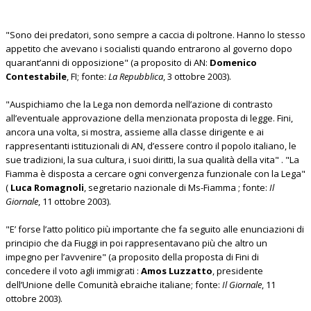
"Sono dei predatori, sono sempre a caccia di poltrone. Hanno lo stesso
appetito che avevano i socialisti quando entrarono al governo dopo
quarant’anni di opposizione" (a proposito di AN:
Domenico
Contestabile
, FI; fonte:
La Repubblica
, 3 ottobre 2003).
"Auspichiamo che la Lega non demorda nell’azione di contrasto
all’eventuale approvazione della menzionata proposta di legge. Fini,
ancora una volta, si mostra, assieme alla classe dirigente e ai
rappresentanti istituzionali di AN, d’essere contro il popolo italiano, le
sue tradizioni, la sua cultura, i suoi diritti, la sua qualità della vita" . "La
Fiamma è disposta a cercare ogni convergenza funzionale con la Lega"
(
Luca Romagnoli
, segretario nazionale di Ms-Fiamma ; fonte:
Il
Giornale
, 11 ottobre 2003).
"E’ forse l’atto politico più importante che fa seguito alle enunciazioni di
principio che da Fiuggi in poi rappresentavano più che altro un
impegno per l’avvenire" (a proposito della proposta di Fini di
concedere il voto agli immigrati :
Amos Luzzatto
, presidente
dell’Unione delle Comunità ebraiche italiane; fonte:
Il Giornale
, 11
ottobre 2003).