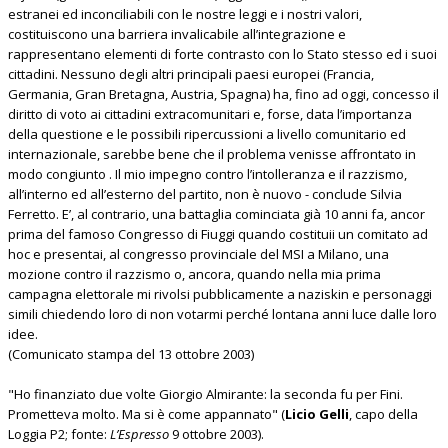
estranei ed inconciliabili con le nostre leggi e i nostri valori,
costituiscono una barriera invalicabile all’integrazione e
rappresentano elementi di forte contrasto con lo Stato stesso ed i suoi
cittadini. Nessuno degli altri principali paesi europei (Francia,
Germania, Gran Bretagna, Austria, Spagna) ha, fino ad oggi, concesso il
diritto di voto ai cittadini extracomunitari e, forse, data l’importanza
della questione e le possibili ripercussioni a livello comunitario ed
internazionale, sarebbe bene che il problema venisse affrontato in
modo congiunto . Il mio impegno contro l’intolleranza e il razzismo,
all’interno ed all’esterno del partito, non è nuovo - conclude Silvia
Ferretto. E’, al contrario, una battaglia cominciata già 10 anni fa, ancor
prima del famoso Congresso di Fiuggi quando costituii un comitato ad
hoc e presentai, al congresso provinciale del MSI a Milano, una
mozione contro il razzismo o, ancora, quando nella mia prima
campagna elettorale mi rivolsi pubblicamente a naziskin e personaggi
simili chiedendo loro di non votarmi perché lontana anni luce dalle loro
idee.
(Comunicato stampa del 13 ottobre 2003)
"Ho finanziato due volte Giorgio Almirante: la seconda fu per Fini.
Prometteva molto. Ma si è come appannato" (
Licio Gelli
, capo della
Loggia P2; fonte:
L’Espresso
9 ottobre 2003).