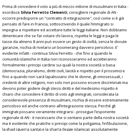
Prima di concedere il voto a più di mezzo milione di musulmani in Italia -
esordisce
Silvia Ferretto Clementi
, consigliere regionale di AN -
occorre predisporre un "contratto di integrazione", così come si è già
pensato di fare in Francia, sottoscrivendo il quale l’immigrato si
impegna a rispettare ed accettare tutte le leggi italiane. Non dobbiamo
dimenticare che se far votare chi lavora, rispetta le leggi e paga le
tasse da almeno 8 anni può essere un gesto di civiltà, senza le dovute
garanzie, rischia di rivelarsi un boomerang davvero pericoloso. E’
evidente infatti - continua Silvia Ferretto - che fino a quando le
comunità islamiche in Italia non riconosceranno ed accetteranno
formalmente i principi cardine sui quali la nostra società si basa
(democrazia, pluralismo, diritti civili, laicità e rispetto per il prossimo) e
fino a quando non sarà lapalissiano che le donne, gli omosessuali, i
credenti di altre religioni, non solo non possono essere discriminati ma
devono poter godere degli stessi diritti e del medesimo rispetto è
chiaro che concedere il diritto di voto agli immigrati, considerata la
considerevole presenza di musulmani, rischia di essere estremamente
pericoloso ed anche contrario all’integrazione stessa. Perché gli
immigrati possano veramente integrarsi - prosegue l’esponente
regionale di AN - è necessario che si sentano parte della nostra società
ma è evidente che pratiche o principi come la poligamia, l’infibulazione,
la jihad (guerra santa) e la shari’a (legge islamica); assolutamente