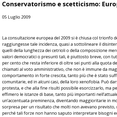
Conservatorismo e scetticismo: Euro
05 Luglio 2009
La consultazione europea del 2009 si è chiusa col trionfo de
raggiungesse tale incidenza, quasi a sottolineare il disint
quelli della lunghezza dei cetrioli o della composizione merc
valori democratici o presunti tali, è piuttosto breve, con t
per cento che resta inferiore di oltre sei punti alla quota 
chiamati al voto amministrativo, che non è immune da maggio
comportamento in forte crescita, tanto più che è stato suffr
comunitarie, ed in alcuni casi, della loro xenofobia. Può da
protesta, e che alla fine risulti possibile esorcizzarlo, m
effimero le istanze di base, tanto più importanti nell’attua
un’accentuata preminenza, diventando maggioritarie in molti
sorpresa per un risultato che molti non avevano previsto, 
perché tali forze non hanno saputo interpretare bisogni e