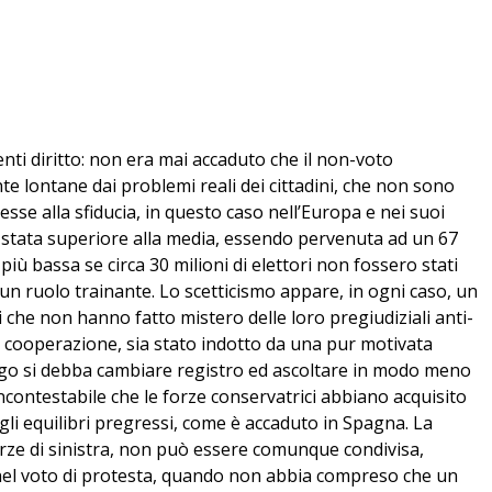
nti diritto: non era mai accaduto che il non-voto
te lontane dai problemi reali dei cittadini, che non sono
esse alla sfiducia, in questo caso nell’Europa e nei suoi
i è stata superiore alla media, essendo pervenuta ad un 67
iù bassa se circa 30 milioni di elettori non fossero stati
 un ruolo trainante. Lo scetticismo appare, in ogni caso, un
 che non hanno fatto mistero delle loro pregiudiziali anti-
di cooperazione, sia stato indotto da una pur motivata
sburgo si debba cambiare registro ed ascoltare in modo meno
incontestabile che le forze conservatrici abbiano acquisito
li equilibri pregressi, come è accaduto in Spagna. La
orze di sinistra, non può essere comunque condivisa,
 nel voto di protesta, quando non abbia compreso che un