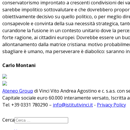
conservatorismo improntato a crescenti condivisioni dei va
sarebbe impolitico sottovalutare e che dovrebbero proporr
obiettivamente decisivo su quello politico, o per meglio d
consapevole e convinta della sua necessità strategica, tant
curandone la fusione in un contesto unitario dove la perce
forte ragione, ai cittadini europei. Dovrebbe essere un buon 
allontanamento dalla matrice cristiana: motivo probabilment
sbagliare è umano, ma perseverare è diabolico: saranno in 
Carlo Montani
Ateneo Group
di Vinci Vito Andrea Agostino e c. s.a.s. con 
Capitale sociale euro 60.000 interamente versato, Iscritta 
Tel. +39 0331 780290 –
info@istitutivinci.it
-
Privacy Policy
Cerca