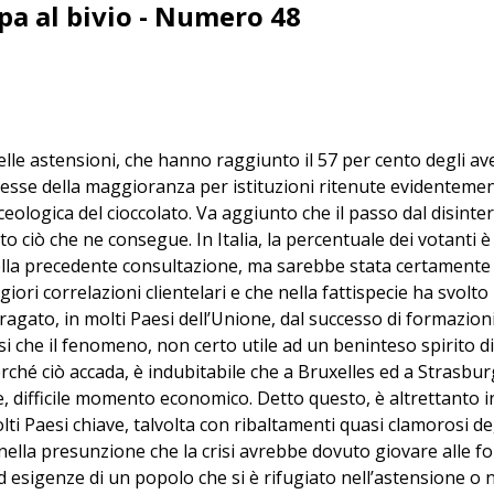
pa al bivio - Numero 48
lle astensioni, che hanno raggiunto il 57 per cento degli ave
eresse della maggioranza per istituzioni ritenute evidentemen
eologica del cioccolato. Va aggiunto che il passo dal disinter
utto ciò che ne consegue. In Italia, la percentuale dei votant
della precedente consultazione, ma sarebbe stata certamente p
ri correlazioni clientelari e che nella fattispecie ha svolto
agato, in molti Paesi dell’Unione, dal successo di formazioni
rsi che il fenomeno, non certo utile ad un beninteso spirito 
a perché ciò accada, è indubitabile che a Bruxelles ed a Stra
le, difficile momento economico. Detto questo, è altrettanto 
 Paesi chiave, talvolta con ribaltamenti quasi clamorosi deg
nella presunzione che la crisi avrebbe dovuto giovare alle f
d esigenze di un popolo che si è rifugiato nell’astensione o