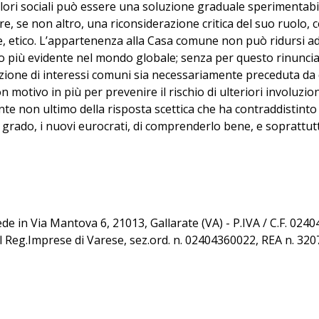
lori sociali può essere una soluzione graduale sperimentabil
e, se non altro, una riconsiderazione critica del suo ruolo
ire, etico. L’appartenenza alla Casa comune non può ridursi 
o più evidente nel mondo globale; senza per questo rinunciare
zione di interessi comuni sia necessariamente preceduta da q
motivo in più per prevenire il rischio di ulteriori involuzion
e non ultimo della risposta scettica che ha contraddistinto 
grado, i nuovi eurocrati, di comprenderlo bene, e soprattut
sede in Via Mantova 6, 21013, Gallarate (VA) - P.IVA / C.F. 02
al Reg.Imprese di Varese, sez.ord. n. 02404360022, REA n. 32