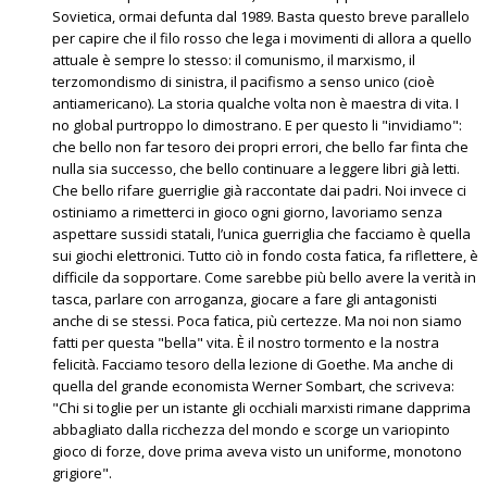
Sovietica, ormai defunta dal 1989. Basta questo breve parallelo
per capire che il filo rosso che lega i movimenti di allora a quello
attuale è sempre lo stesso: il comunismo, il marxismo, il
terzomondismo di sinistra, il pacifismo a senso unico (cioè
antiamericano). La storia qualche volta non è maestra di vita. I
no global purtroppo lo dimostrano. E per questo li "invidiamo":
che bello non far tesoro dei propri errori, che bello far finta che
nulla sia successo, che bello continuare a leggere libri già letti.
Che bello rifare guerriglie già raccontate dai padri. Noi invece ci
ostiniamo a rimetterci in gioco ogni giorno, lavoriamo senza
aspettare sussidi statali, l’unica guerriglia che facciamo è quella
sui giochi elettronici. Tutto ciò in fondo costa fatica, fa riflettere, è
difficile da sopportare. Come sarebbe più bello avere la verità in
tasca, parlare con arroganza, giocare a fare gli antagonisti
anche di se stessi. Poca fatica, più certezze. Ma noi non siamo
fatti per questa "bella" vita. È il nostro tormento e la nostra
felicità. Facciamo tesoro della lezione di Goethe. Ma anche di
quella del grande economista Werner Sombart, che scriveva:
"Chi si toglie per un istante gli occhiali marxisti rimane dapprima
abbagliato dalla ricchezza del mondo e scorge un variopinto
gioco di forze, dove prima aveva visto un uniforme, monotono
grigiore".