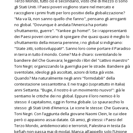
Terzo Mondo, tutto ciò è secondario, visto che di mezzo ci sono
gli Stati Uniti. I Paesi poveri vogliono stare nel mercato e
raccogliere i primi frutti per loro positivi della globalizzazione?
"Ma va là, non sanno quello che fanno", pensano gli arroganti
no global. "Dovunque è andata l’America ha portato
sfruttamento, guerre". "Yankee go home!". Se i rappresentanti
dei Paesi poveri cercano di spiegare che quasi quasi è meglio lo
sfruttamento della miseria perenne, i no global si indignano:
"State zitti, sottosviluppati!". Sanno loro come portare il Paradiso
in terra in tutto il mondo. Come? Ma è chiaro: sventolando le
bandiere del Che Guevara; leggendo i libri del "cattivo maestro"
Toni Negri; organizzando la guerriglia per le strade. Bandiere già
sventolate, ideologi già ascoltati, azioni di lotta già viste.
Quando? Ma naturalmente negli anni "formidabili" della
contestazione sessantottina. E nei tragici (soprattutto in Italia)
anni Settanta. "Bugie, il nostro è un movimento nuovo!": già le
sentiamo le critiche dei no global. Eppure il loro nemico è lo
stesso: il capitalismo, oggi in forma globale. Lo spauracchio lo
stesso: gli Stati Uniti d’America. Le icone le stesse: Che Guevara,
Toni Negri. Con l’aggiunta della giovane Naomi Clein, le cui idee
però ci appaiono assai datate. Gli amici, gli stessi: i Paesi del
Terzo Mondo, antidemocratici e terroristi, Palestina in testa (la
kefiah non passa mai di moda). Manca all’appello solo l’Unione