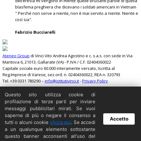
dell’eresia mi vengono in mente quelle brucianti parole di quella
blasfema preghiera che dicevano i soldati americani in Vietnam
" Perché non serve a niente, non è mai servito a niente. Niente e
così sia".
Fabrizio Bucciarelli
Ateneo Group
di Vinci Vito Andrea Agostino e c. s.a.s. con sede in Via
Mantova 6, 21013, Gallarate (VA) - P.IVA / C.F. 02404360022
Capitale sociale euro 60.000 interamente versato, Iscritta al
Reg.Imprese di Varese, sez.ord. n. 02404360022, REA n. 320793
Tel. +39 0331 780290 –
info@istitutivinci.it
-
Privacy Policy
Questo sito utilizza cookie di
Cerca
profilazione di terze parti per inviare
Home
messaggi pubblicitari mirati. Se vuoi
Il Barbarossa
saperne di più o negare il consenso a
Accetto
Collabora
tutti o alcuni cookie
clicca qui
. Se accedi
Contattaci
a un qualunque elemento sottostante
Copyright
questo banner acconsenti all'uso del
Archivio