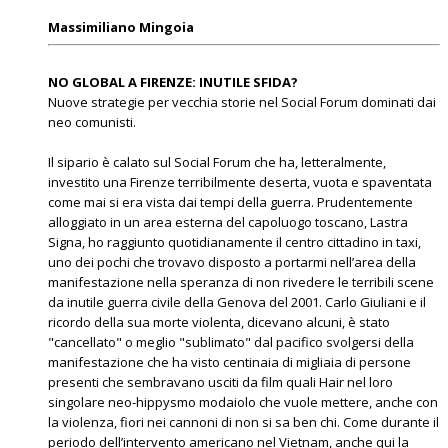
Massimiliano Mingoia
NO GLOBAL A FIRENZE: INUTILE SFIDA?
Nuove strategie per vecchia storie nel Social Forum dominati dai
neo comunisti.
Il sipario è calato sul Social Forum che ha, letteralmente,
investito una Firenze terribilmente deserta, vuota e spaventata
come mai si era vista dai tempi della guerra. Prudentemente
alloggiato in un area esterna del capoluogo toscano, Lastra
Signa, ho raggiunto quotidianamente il centro cittadino in taxi,
uno dei pochi che trovavo disposto a portarmi nell’area della
manifestazione nella speranza di non rivedere le terribili scene
da inutile guerra civile della Genova del 2001. Carlo Giuliani e il
ricordo della sua morte violenta, dicevano alcuni, è stato
"cancellato" o meglio "sublimato" dal pacifico svolgersi della
manifestazione che ha visto centinaia di migliaia di persone
presenti che sembravano usciti da film quali Hair nel loro
singolare neo-hippysmo modaiolo che vuole mettere, anche con
la violenza, fiori nei cannoni di non si sa ben chi. Come durante il
periodo dell’intervento americano nel Vietnam, anche qui la