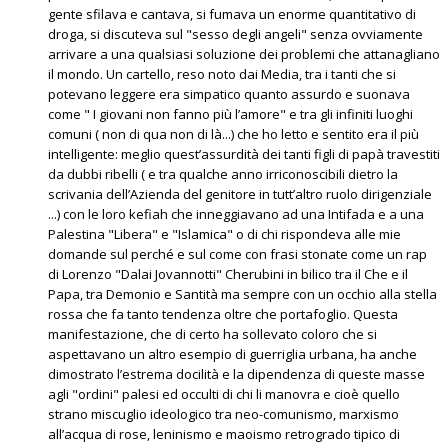
gente sfilava e cantava, si fumava un enorme quantitativo di
droga, si discuteva sul "sesso degli angeli" senza ovviamente
arrivare a una qualsiasi soluzione dei problemi che attanagliano
il mondo. Un cartello, reso noto dai Media, tra i tanti che si
potevano leggere era simpatico quanto assurdo e suonava
come " I giovani non fanno più l’amore" e tra gli infiniti luoghi
comuni ( non di qua non di là...) che ho letto e sentito era il più
intelligente: meglio quest’assurdità dei tanti figli di papà travestiti
da dubbi ribelli ( e tra qualche anno irriconoscibili dietro la
scrivania dell’Azienda del genitore in tutt’altro ruolo dirigenziale
...) con le loro kefiah che inneggiavano ad una Intifada e a una
Palestina "Libera" e "Islamica" o di chi rispondeva alle mie
domande sul perché e sul come con frasi stonate come un rap
di Lorenzo "Dalai Jovannotti" Cherubini in bilico tra il Che e il
Papa, tra Demonio e Santità ma sempre con un occhio alla stella
rossa che fa tanto tendenza oltre che portafoglio. Questa
manifestazione, che di certo ha sollevato coloro che si
aspettavano un altro esempio di guerriglia urbana, ha anche
dimostrato l’estrema docilità e la dipendenza di queste masse
agli "ordini" palesi ed occulti di chi li manovra e cioè quello
strano miscuglio ideologico tra neo-comunismo, marxismo
all’acqua di rose, leninismo e maoismo retrogrado tipico di