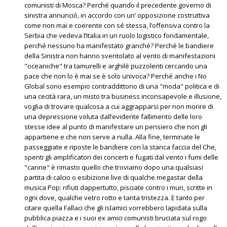
comunisti di Mosca? Perché quando il precedente governo di
sinistra annunciò, in accordo con un’ opposizione costruttiva
come non mai e coerente con sé stessa, l’offensiva contro la
Serbia che vedeva l’Italia in un ruolo logistico fondamentale,
perché nessuno ha manifestato granché? Perché le bandiere
della Sinistra non hanno sventolato al vento di manifestazioni
"oceaniche" tra tamurelli e arghilè puzzolenti cercando una
pace che non lo è mai se è solo univoca? Perché anche i No
Global sono esempio contraddittorio di una "moda" politica e di
una cecità rara, un misto tra business inconsapevole e illusione,
voglia di trovare qualcosa a cui aggrapparsi per non morire di
una depressione voluta dall’evidente fallimento delle loro
stesse idee al punto di manifestare un pensiero che non gli
appartiene e che non serve a nulla. Alla fine, terminate le
passeggiate e riposte le bandiere con la stanca faccia del Che,
spenti gli amplificatori dei concerti e fugati dal vento i fumi delle
"canne" è rimasto quello che troviamo dopo una qualsiasi
partita di calcio o esibizione live di qualche megastar della
musica Pop: rifiuti dappertutto, pisciate contro i muri, scritte in
ogni dove, qualche vetro rotto e tanta tristezza. E tanto per
citare quella Fallaci che gli islamici vorrebbero lapidata sulla
pubblica piazza e i suoi ex amici comunisti bruciata sul rogo