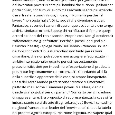
dei lavoratori poveri. Niente più bambini che cuciono i palloni per
pochi dollari, con turni di lavoro massacranti. Niente più aziende
che si trasferiscono in India, in Cina, in Romania perché lì il
lavoro "non costa nulla". Diritti sociali che diventano globali.
Fantastico, secondo i canoni di qualunque occidentale che tenga
ai diritti sindacali minimi. Sapete chi ha rifiutato di firmare quegli
accordi? I Paesi del Terzo Mondo. Proprio così. Non gli occidentali
"affamatori", ma gli "sfruttati". Perché? Questi Paesi (India e
Pakistan in testa) - spiega Paolo Del Debbio - "temono un uso
nei loro confronti di questi standard non tanto per ragioni
umanitarie, che non potrebbero non accogliere (soprattutto in
ambito internazionale); quanto per usi nascostamente
protezionistici, cioè per impedir loro l’esportazione di prodotti a
prezzi pur legittimamente concorrenziali". Guardando al di là
della superficie apparente delle cose, si scopre l’inaspettato. I
Paesi del Terzo Mondo preferiscono "restare sul mercato",
piuttosto che uscirne. E rimanere poveri. Ma allora, vien da
chiedersi, i no global per chi parlano? Non certo per chi credono
di rappresentare. E, a proposito di rappresentanza, la cosa si fa
imbarazzante se si discute di agricoltura. Josè Bovè, il contadino
no global francese tra i leader del "movimento" chiede la tutela
dei prodotti agricoli europei. Posizione legittima. Ma sapete qual