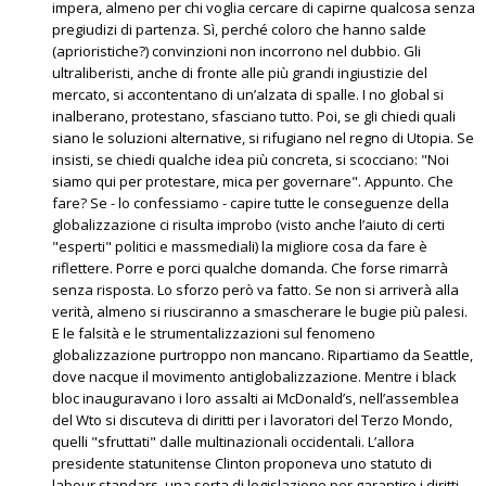
impera, almeno per chi voglia cercare di capirne qualcosa senza
pregiudizi di partenza. Sì, perché coloro che hanno salde
(aprioristiche?) convinzioni non incorrono nel dubbio. Gli
ultraliberisti, anche di fronte alle più grandi ingiustizie del
mercato, si accontentano di un’alzata di spalle. I no global si
inalberano, protestano, sfasciano tutto. Poi, se gli chiedi quali
siano le soluzioni alternative, si rifugiano nel regno di Utopia. Se
insisti, se chiedi qualche idea più concreta, si scocciano: "Noi
siamo qui per protestare, mica per governare". Appunto. Che
fare? Se - lo confessiamo - capire tutte le conseguenze della
globalizzazione ci risulta improbo (visto anche l’aiuto di certi
"esperti" politici e massmediali) la migliore cosa da fare è
riflettere. Porre e porci qualche domanda. Che forse rimarrà
senza risposta. Lo sforzo però va fatto. Se non si arriverà alla
verità, almeno si riusciranno a smascherare le bugie più palesi.
E le falsità e le strumentalizzazioni sul fenomeno
globalizzazione purtroppo non mancano. Ripartiamo da Seattle,
dove nacque il movimento antiglobalizzazione. Mentre i black
bloc inauguravano i loro assalti ai McDonald’s, nell’assemblea
del Wto si discuteva di diritti per i lavoratori del Terzo Mondo,
quelli "sfruttati" dalle multinazionali occidentali. L’allora
presidente statunitense Clinton proponeva uno statuto di
labour standars, una sorta di legislazione per garantire i diritti