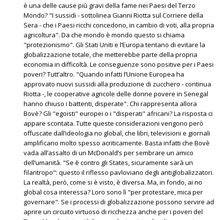
è una delle cause più gravi della fame nei Paesi del Terzo
Mondo? "I sussidi - sottolinea Gianni Riotta sul Corriere della
Sera - che i Paesi ricchi concedono, in cambio di voti, alla propria
agricoltura". Da che mondo è mondo questo si chiama
"protezionismo". Gli Stati Uniti e l’Europa tentano di evitare la
globalizzazione totale, che metterebbe parte della propria
economia in difficoltà. Le conseguenze sono positive per i Paesi
poveri? Tutt’altro. "Quando infatti l’Unione Europea ha
approvato nuovi sussidi alla produzione di zucchero - continua
Riotta -, le cooperative agricole delle donne povere in Senegal
hanno chiuso i battenti, disperate". Chi rappresenta allora
Bovè? Gli "egoisti" europei o i "disperati" africani? La risposta ci
appare scontata. Tutte queste considerazioni vengono però
offuscate dall’ideologia no global, che libri, televisioni e giornali
amplificano molto spesso acriticamente. Basta infatti che Bovè
vada all’assalto di un McDonald’s per sembrare un amico
dell’umanità. "Se è contro gli States, sicuramente sarà un
filantropo": questo il riflesso pavloviano degli antiglobalizzatori.
La realtà, però, come si è visto, è diversa. Ma, in fondo, ai no
global cosa interessa? Loro sono lì "per protestare, mica per
governare". Se i processi di globalizzazione possono servire ad
aprire un circuito virtuoso di ricchezza anche per i poveri del