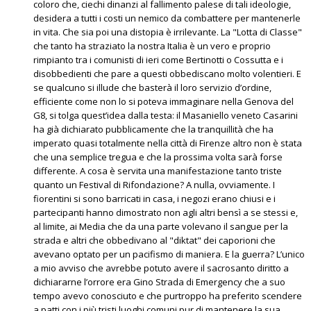
coloro che, ciechi dinanzi al fallimento palese di tali ideologie,
desidera a tutti i costi un nemico da combattere per mantenerle
in vita. Che sia poi una distopia è irrilevante. La "Lotta di Classe"
che tanto ha straziato la nostra Italia è un vero e proprio
rimpianto tra i comunisti di ieri come Bertinotti o Cossutta e i
disobbedienti che pare a questi obbediscano molto volentieri. E
se qualcuno si illude che basterà il loro servizio d’ordine,
efficiente come non lo si poteva immaginare nella Genova del
G8, si tolga quest’idea dalla testa: il Masaniello veneto Casarini
ha già dichiarato pubblicamente che la tranquillità che ha
imperato quasi totalmente nella città di Firenze altro non è stata
che una semplice tregua e che la prossima volta sarà forse
differente. A cosa è servita una manifestazione tanto triste
quanto un Festival di Rifondazione? A nulla, ovviamente. I
fiorentini si sono barricati in casa, i negozi erano chiusi e i
partecipanti hanno dimostrato non agli altri bensì a se stessi e,
al limite, ai Media che da una parte volevano il sangue per la
strada e altri che obbedivano al "diktat" dei caporioni che
avevano optato per un pacifismo di maniera. E la guerra? L’unico
a mio avviso che avrebbe potuto avere il sacrosanto diritto a
dichiararne l’orrore era Gino Strada di Emergency che a suo
tempo avevo conosciuto e che purtroppo ha preferito scendere
a patti con i più tristi luoghi comuni pur di mantenere la sua