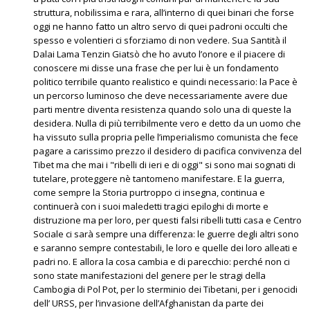
struttura, nobilissima e rara, all’interno di quei binari che forse
oggi ne hanno fatto un altro servo di quei padroni occulti che
spesso e volentieri ci sforziamo di non vedere. Sua Santità il
Dalai Lama Tenzin Giatsò che ho avuto l’onore e il piacere di
conoscere mi disse una frase che per lui è un fondamento
politico terribile quanto realistico e quindi necessario: la Pace è
un percorso luminoso che deve necessariamente avere due
parti mentre diventa resistenza quando solo una di queste la
desidera. Nulla di più terribilmente vero e detto da un uomo che
ha vissuto sulla propria pelle l’imperialismo comunista che fece
pagare a carissimo prezzo il desidero di pacifica convivenza del
Tibet ma che mai i "ribelli di ieri e di oggi" si sono mai sognati di
tutelare, proteggere nè tantomeno manifestare. E la guerra,
come sempre la Storia purtroppo ci insegna, continua e
continuerà con i suoi maledetti tragici epiloghi di morte e
distruzione ma per loro, per questi falsi ribelli tutti casa e Centro
Sociale ci sarà sempre una differenza: le guerre degli altri sono
e saranno sempre contestabili, le loro e quelle dei loro alleati e
padri no. E allora la cosa cambia e di parecchio: perché non ci
sono state manifestazioni del genere per le stragi della
Cambogia di Pol Pot, per lo sterminio dei Tibetani, per i genocidi
dell’ URSS, per l’invasione dell’Afghanistan da parte dei