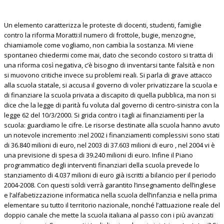
Un elemento caratterizza le proteste di docenti, studenti, famiglie
contro la riforma Moratti:il numero di frottole, bugie, menzogne,
chiamiamole come vogliamo, non cambia la sostanza. Mi viene
spontaneo chiedermi come mai, dato che secondo costoro si tratta di
una riforma così negativa, c’è bisogno di inventarsi tante falsità e non
si muovono critiche invece su problemi reali. Si parla di grave attacco
alla scuola statale, si accusa il governo di voler privatizzare la scuola e
di finanziare la scuola privata a discapito di quella pubblica, ma non si
dice che la legge di parità fu voluta dal governo di centro-sinistra con la
legge 62 del 10/3/2000. Si grida contro i tagli ai finanziamenti per la
scuola: guardiamo le cifre. Le risorse destinate alla scuola hanno avuto
un notevole incremento :nel 2002 i finanziamenti complessivi sono stati
di 36.840 milioni di euro, nel 2003 di 37.603 milioni di euro , nel 2004 vi è
una previsione di spesa di 39.240 milioni di euro. Infine il Piano
programmatico degli interventi finanziari della scuola prevede lo
stanziamento di 4.037 milioni di euro già iscritti a bilancio per il periodo
2004-2008. Con questi soldi verrà garantito l’insegnamento dell’inglese
e l’alfabetizzazione informatica nella scuola dell’infanzia e nella prima
elementare su tutto il territorio nazionale, nonché l’attuazione reale del
doppio canale che mette la scuola italiana al passo con i più avanzati