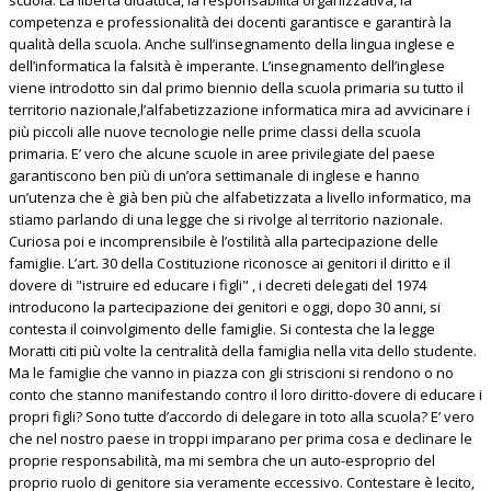
scuola. La libertà didattica, la responsabilità organizzativa, la
competenza e professionalità dei docenti garantisce e garantirà la
qualità della scuola. Anche sull’insegnamento della lingua inglese e
dell’informatica la falsità è imperante. L’insegnamento dell’inglese
viene introdotto sin dal primo biennio della scuola primaria su tutto il
territorio nazionale,l’alfabetizzazione informatica mira ad avvicinare i
più piccoli alle nuove tecnologie nelle prime classi della scuola
primaria. E’ vero che alcune scuole in aree privilegiate del paese
garantiscono ben più di un’ora settimanale di inglese e hanno
un’utenza che è già ben più che alfabetizzata a livello informatico, ma
stiamo parlando di una legge che si rivolge al territorio nazionale.
Curiosa poi e incomprensibile è l’ostilità alla partecipazione delle
famiglie. L’art. 30 della Costituzione riconosce ai genitori il diritto e il
dovere di "istruire ed educare i figli" , i decreti delegati del 1974
introducono la partecipazione dei genitori e oggi, dopo 30 anni, si
contesta il coinvolgimento delle famiglie. Si contesta che la legge
Moratti citi più volte la centralità della famiglia nella vita dello studente.
Ma le famiglie che vanno in piazza con gli striscioni si rendono o no
conto che stanno manifestando contro il loro diritto-dovere di educare i
propri figli? Sono tutte d’accordo di delegare in toto alla scuola? E’ vero
che nel nostro paese in troppi imparano per prima cosa e declinare le
proprie responsabilità, ma mi sembra che un auto-esproprio del
proprio ruolo di genitore sia veramente eccessivo. Contestare è lecito,