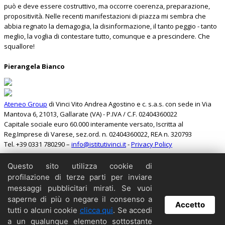
può e deve essere costruttivo, ma occorre coerenza, preparazione,
propositività. Nelle recenti manifestazioni di piazza mi sembra che
abbia regnato la demagogia, la disinformazione, il tanto peggio - tanto
meglio, la voglia di contestare tutto, comunque e a prescindere. Che
squallore!
Pierangela Bianco
Ateneo Group
di Vinci Vito Andrea Agostino e c. s.a.s. con sede in Via
Mantova 6, 21013, Gallarate (VA) - P.IVA / C.F. 02404360022
Capitale sociale euro 60.000 interamente versato, Iscritta al
Reg.Imprese di Varese, sez.ord. n. 02404360022, REA n. 320793
Tel. +39 0331 780290 –
info@istitutivinci.it
-
Privacy Policy
Questo sito utilizza cookie di
Cerca
profilazione di terze parti per inviare
Home
messaggi pubblicitari mirati. Se vuoi
Il Barbarossa
saperne di più o negare il consenso a
Accetto
Collabora
tutti o alcuni cookie
clicca qui
. Se accedi
Contattaci
a un qualunque elemento sottostante